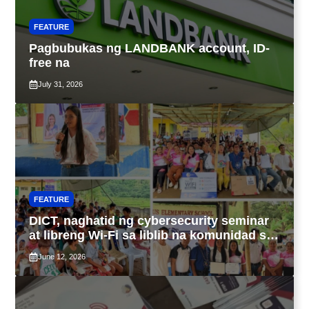
FEATURE
Pagbubukas ng LANDBANK account, ID-
free na
July 31, 2026
FEATURE
DICT, naghatid ng cybersecurity seminar
at libreng Wi-Fi sa liblib na komunidad sa
Tarlac
June 12, 2026