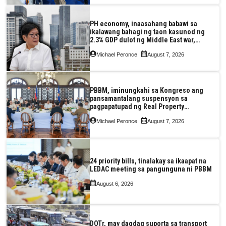
PH economy, inaasahang babawi sa
ikalawang bahagi ng taon kasunod ng
2.3% GDP dulot ng Middle East war,
pagkaantala ng public construction
Michael Peronce
August 7, 2026
PBBM, iminungkahi sa Kongreso ang
pansamantalang suspensyon sa
pagpapatupad ng Real Property
Valuation and Assessment Reform Act
Michael Peronce
August 7, 2026
24 priority bills, tinalakay sa ikaapat na
LEDAC meeting sa pangunguna ni PBBM
August 6, 2026
DOTr, may dagdag suporta sa transport