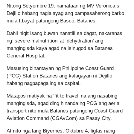
Nitong Setyembre 19, namataan ng MV Veronica si
Dejillo habang naglalayag ang pampasaherong barko
mula Itbayat patungong Basco, Batanes.
Dahil higit isang buwan nanatili sa dagat, nakaranas
ng ‘severe malnutrition’ at ‘dehydration’ ang
mangingisda kaya agad na isinugod sa Batanes
General Hospital.
Masusing binantayan ng Philippine Coast Guard
(PCG) Station Batanes ang kalagayan ni Dejillo
habang nagpapagaling sa ospital.
Matapos matiyak na ‘fit to travel’ na ang nasabing
mangingisda, agad ding hinanda ng PCG ang aerial
transport nito mula Batanes patungong Coast Guard
Aviation Command (CGAvCom) sa Pasay City.
At nito nga lang Biyernes, Oktubre 4, ligtas nang