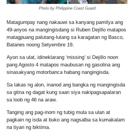
Photo by Philippine Coast Guard
Matagumpay nang nakauwi sa kanyang pamilya ang
49-anyos na mangingisdang si Ruben Dejillo matapos
matagpuang palutang-lutang sa karagatan ng Basco,
Batanes noong Setyembre 19.
Ayon sa ulat, idineklarang ‘missing’ si Dejillo noon
pang Agosto 4 matapos maubusan ng gasolina ang
sinasakyang motorbanca habang nangingisda.
Sa lakas ng alon, inanod ang bangka ng mangingisda
sa gitna ng dagat kung saan siya nakipagsapalaran
sa loob ng 46 na araw.
Tanging ang pag-inom ng tubig mula sa ulan at
pagkain ng isda at buko ang nagsalba sa kumakalam
na tiyan ng biktima.