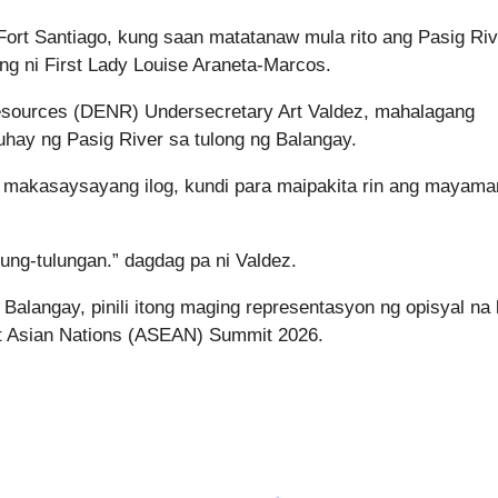
g Fort Santiago, kung saan matatanaw mula rito ang Pasig Riv
ng ni First Lady Louise Araneta-Marcos.
esources (DENR) Undersecretary Art Valdez, mahalagang
uhay ng Pasig River sa tulong ng Balangay.
ng makasaysayang ilog, kundi para maipakita rin ang mayam
lung-tulungan.” dagdag pa ni Valdez.
alangay, pinili itong maging representasyon ng opisyal na 
ast Asian Nations (ASEAN) Summit 2026.