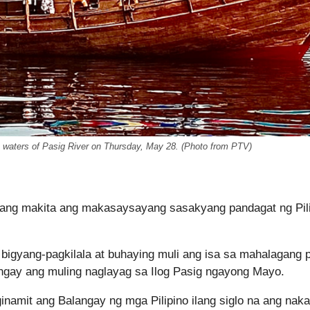
the waters of Pasig River on Thursday, May 28. (Photo from PTV)
upang makita ang makasaysayang sasakyang pandagat ng Pil
bigyang-pagkilala at buhaying muli ang isa sa mahalagang p
angay ang muling naglayag sa Ilog Pasig ngayong Mayo.
inamit ang Balangay ng mga Pilipino ilang siglo na ang nakal