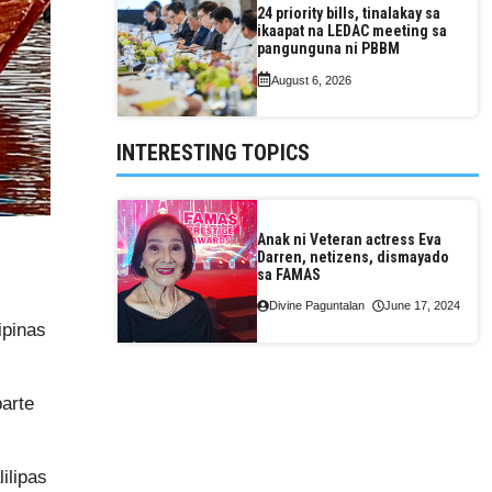
24 priority bills, tinalakay sa
ikaapat na LEDAC meeting sa
pangunguna ni PBBM
August 6, 2026
INTERESTING TOPICS
Anak ni Veteran actress Eva
Darren, netizens, dismayado
sa FAMAS
Divine Paguntalan
June 17, 2024
ipinas
arte
ilipas