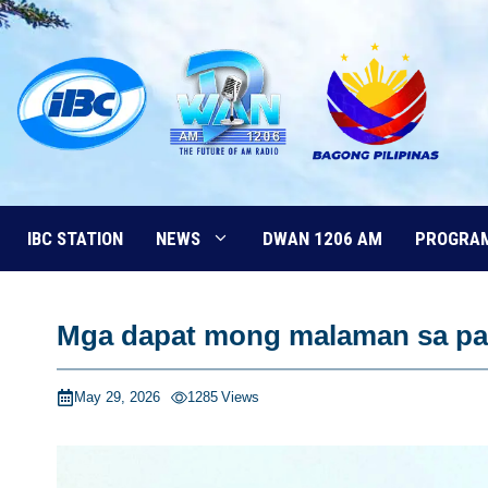
Skip
to
content
IBC STATION
NEWS
DWAN 1206 AM
PROGRA
Mga dapat mong malaman sa pa
May 29, 2026
1285
Views