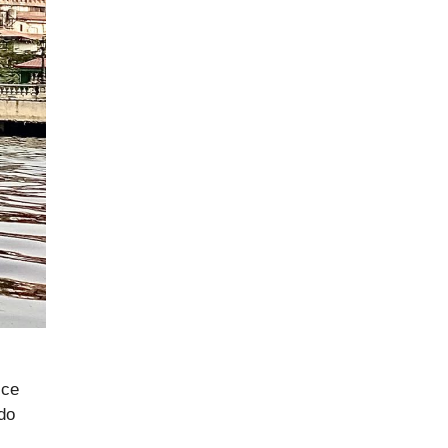
ice
do