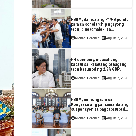
PBBM, ibinida ang P19-B pondo
para sa scholarship ngayong
taon, pinakamalaki sa
kasaysayan ng TESDA
Michael Peronce
August 7, 2026
PH economy, inaasahang
babawi sa ikalawang bahagi ng
taon kasunod ng 2.3% GDP
dulot ng Middle East war,
Michael Peronce
August 7, 2026
pagkaantala ng public
construction
PBBM, iminungkahi sa
Kongreso ang pansamantalang
suspensyon sa pagpapatupad
ng Real Property Valuation and
Michael Peronce
August 7, 2026
Assessment Reform Act