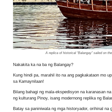
A replica of historical “Balangay” sailed on 
Nakakita ka na ba ng Balangay?
Kung hindi pa, marahil ito na ang pagkakataon mo 
sa Kamaynilaan!
Bilang bahagi ng mala-ekspedisyon na karanasan na 
ng kulturang Pinoy, isang modernong replika ng Bal
Batay sa paniniwala ng mga historyador, orihinal na g