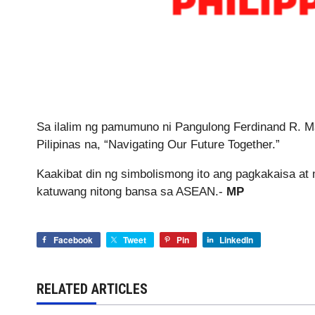
Sa ilalim ng pamumuno ni Pangulong Ferdinand R. Mar
Pilipinas na, “Navigating Our Future Together.”
Kaakibat din ng simbolismong ito ang pagkakaisa at 
katuwang nitong bansa sa ASEAN.-
MP
Facebook
Tweet
Pin
LinkedIn
RELATED ARTICLES