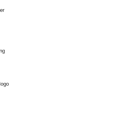
er
ang
logo