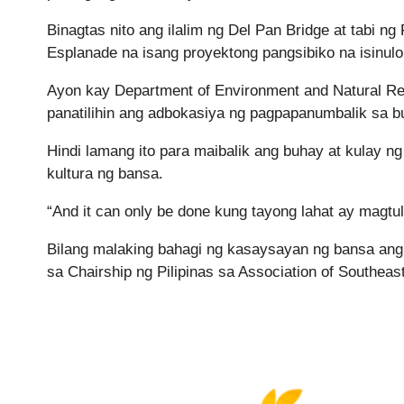
Binagtas nito ang ilalim ng Del Pan Bridge at tabi n
Esplanade na isang proyektong pangsibiko na isinulo
Ayon kay Department of Environment and Natural R
panatilihin ang adbokasiya ng pagpapanumbalik sa b
Hindi lamang ito para maibalik ang buhay at kulay 
kultura ng bansa.
“And it can only be done kung tayong lahat ay magtu
Bilang malaking bahagi ng kasaysayan ng bansa ang B
sa Chairship ng Pilipinas sa Association of Southe