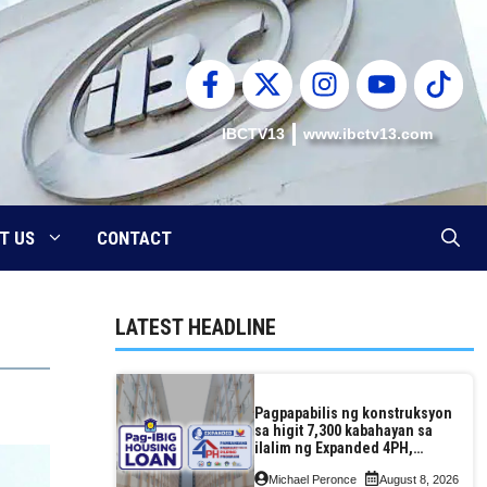
IBCTV13
www.ibctv13.com
T US
CONTACT
LATEST HEADLINE
Pagpapabilis ng konstruksyon
sa higit 7,300 kabahayan sa
ilalim ng Expanded 4PH,
posible na sa pagtutulungan
Michael Peronce
August 8, 2026
ng Pag-IBIG at P.A. Alvarez