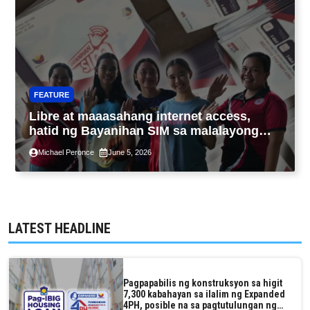
FEATURE
Libre at maaasahang internet access,
hatid ng Bayanihan SIM sa malalayong
komunidad sa Guimaras
Michael Peronce
June 5, 2026
LATEST HEADLINE
Pagpapabilis ng konstruksyon sa higit
7,300 kabahayan sa ilalim ng Expanded
4PH, posible na sa pagtutulungan ng