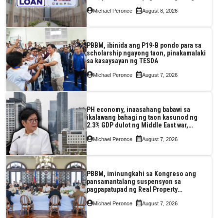
Pag-IBIG at P.A. Alvarez
Michael Peronce
August 8, 2026
PBBM, ibinida ang P19-B pondo para sa
scholarship ngayong taon, pinakamalaki
sa kasaysayan ng TESDA
Michael Peronce
August 7, 2026
PH economy, inaasahang babawi sa
ikalawang bahagi ng taon kasunod ng
2.3% GDP dulot ng Middle East war,
pagkaantala ng public construction
Michael Peronce
August 7, 2026
PBBM, iminungkahi sa Kongreso ang
pansamantalang suspensyon sa
pagpapatupad ng Real Property
Valuation and Assessment Reform Act
Michael Peronce
August 7, 2026