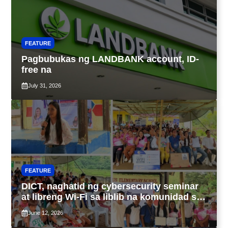
FEATURE
Pagbubukas ng LANDBANK account, ID-
free na
July 31, 2026
FEATURE
DICT, naghatid ng cybersecurity seminar
at libreng Wi-Fi sa liblib na komunidad sa
Tarlac
June 12, 2026