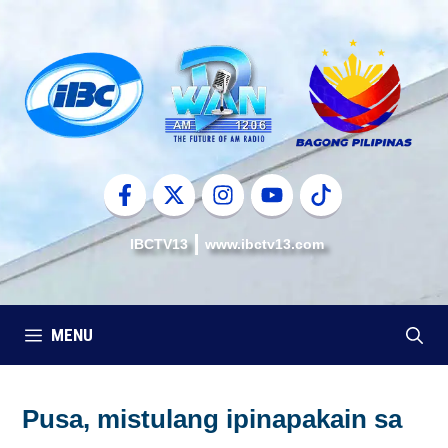
Skip
to
content
IBCTV13
www.ibctv13.com
MENU
Pusa, mistulang ipinapakain sa