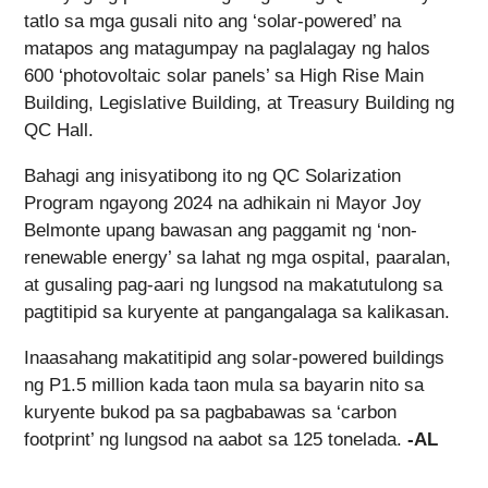
tatlo sa mga gusali nito ang ‘solar-powered’ na
matapos ang matagumpay na paglalagay ng halos
600 ‘photovoltaic solar panels’ sa High Rise Main
Building, Legislative Building, at Treasury Building ng
QC Hall.
Bahagi ang inisyatibong ito ng QC Solarization
Program ngayong 2024 na adhikain ni Mayor Joy
Belmonte upang bawasan ang paggamit ng ‘non-
renewable energy’ sa lahat ng mga ospital, paaralan,
at gusaling pag-aari ng lungsod na makatutulong sa
pagtitipid sa kuryente at pangangalaga sa kalikasan.
Inaasahang makatitipid ang solar-powered buildings
ng P1.5 million kada taon mula sa bayarin nito sa
kuryente bukod pa sa pagbabawas sa ‘carbon
footprint’ ng lungsod na aabot sa 125 tonelada.
-AL