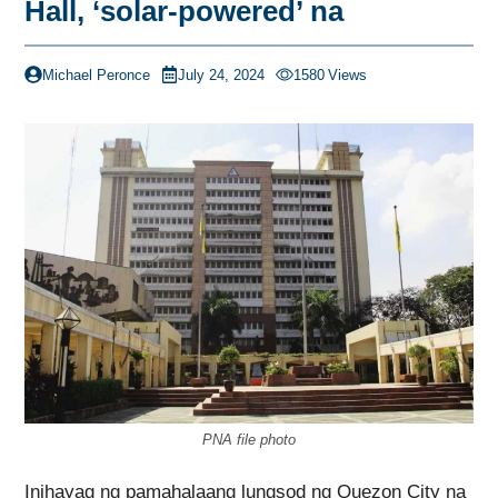
Hall, ‘solar-powered’ na
Michael Peronce
July 24, 2024
1580
Views
PNA file photo
Inihayag ng pamahalaang lungsod ng Quezon City na