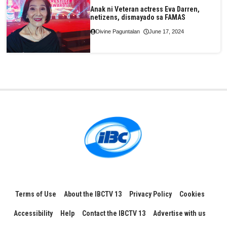
Anak ni Veteran actress Eva Darren,
netizens, dismayado sa FAMAS
Divine Paguntalan
June 17, 2024
Terms of Use
About the IBCTV 13
Privacy Policy
Cookies
Accessibility
Help
Contact the IBCTV 13
Advertise with us