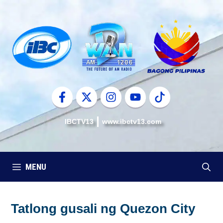
Skip
to
content
IBCTV13
www.ibctv13.com
MENU
Tatlong gusali ng Quezon City