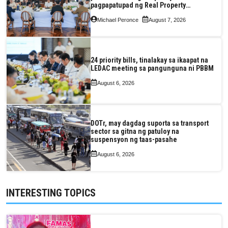
pagpapatupad ng Real Property
Valuation and Assessment Reform Act
Michael Peronce
August 7, 2026
24 priority bills, tinalakay sa ikaapat na
LEDAC meeting sa pangunguna ni PBBM
August 6, 2026
DOTr, may dagdag suporta sa transport
sector sa gitna ng patuloy na
suspensyon ng taas-pasahe
August 6, 2026
INTERESTING TOPICS