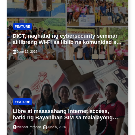
FEATURE
DICT, naghatid ng cybersecurity seminar
at libreng Wi-Fi sa liblib na komunidad sa
Tarlac
June 12, 2026
FEATURE
Libre at maaasahang internet access,
hatid ng Bayanihan SIM sa malalayong
komunidad sa Guimaras
Michael Peronce
June 5, 2026