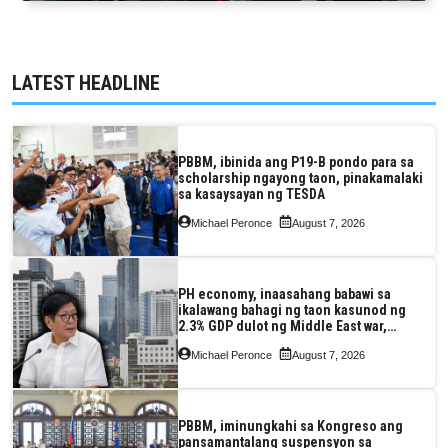
LATEST HEADLINE
PBBM, ibinida ang P19-B pondo para sa
scholarship ngayong taon, pinakamalaki
sa kasaysayan ng TESDA
Michael Peronce
August 7, 2026
PH economy, inaasahang babawi sa
ikalawang bahagi ng taon kasunod ng
2.3% GDP dulot ng Middle East war,
pagkaantala ng public construction
Michael Peronce
August 7, 2026
PBBM, iminungkahi sa Kongreso ang
pansamantalang suspensyon sa