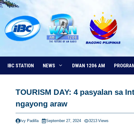
Skip
to
content
IBC STATION
NEWS
DWAN 1206 AM
PROGRA
TOURISM DAY: 4 pasyalan sa Int
ngayong araw
Ivy Padilla
September 27, 2024
3213
Views