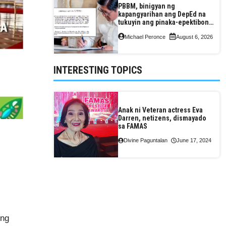
PBBM, binigyan ng
kapangyarihan ang DepEd na
tukuyin ang pinaka-epektibong
paraan ng pagtuturo sa K-12
Michael Peronce
August 6, 2026
INTERESTING TOPICS
Anak ni Veteran actress Eva
Darren, netizens, dismayado
sa FAMAS
Divine Paguntalan
June 17, 2024
 ng