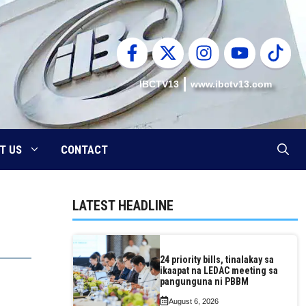
IBCTV13
www.ibctv13.com
T US
CONTACT
LATEST HEADLINE
24 priority bills, tinalakay sa
ikaapat na LEDAC meeting sa
pangunguna ni PBBM
August 6, 2026