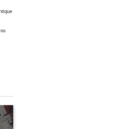
ntique
ros