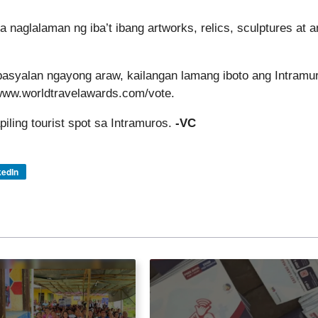
naglalaman ng iba’t ibang artworks, relics, sculptures at a
 pasyalan ngayong araw, kailangan lamang iboto ang Intramu
/www.worldtravelawards.com/vote
.
piling tourist spot sa Intramuros.
-VC
kedIn