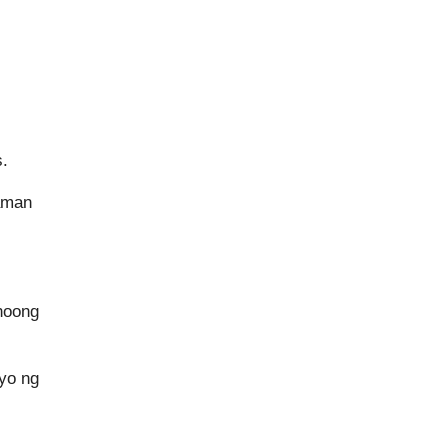
s.
laman
noong
yo ng