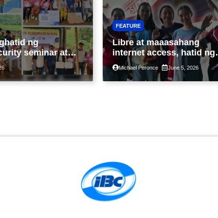
FEATURE
ghatid ng
Libre at maaasahang
urity seminar at
internet access, hatid ng
i-Fi sa liblib na
Bayanihan SIM sa
26
Michael Peronce
June 5, 2026
ad sa Tarlac
malalayong komunidad s
Guimaras