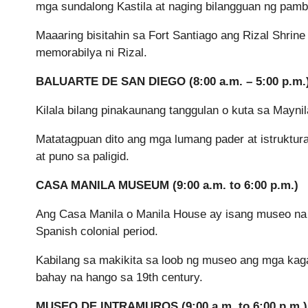
mga sundalong Kastila at naging bilangguan ng pamb
Maaaring bisitahin sa Fort Santiago ang Rizal Shrine
memorabilya ni Rizal.
BALUARTE DE SAN DIEGO (8:00 a.m. – 5:00 p.m.
Kilala bilang pinakaunang tanggulan o kuta sa Mayni
Matatagpuan dito ang mga lumang pader at istruktu
at puno sa paligid.
CASA MANILA MUSEUM (9:00 a.m. to 6:00 p.m.)
Ang Casa Manila o Manila House ay isang museo na
Spanish colonial period.
Kabilang sa makikita sa loob ng museo ang mga kag
bahay na hango sa 19th century.
MUSEO DE INTRAMUROS (9:00 a.m. to 6:00 p.m.)