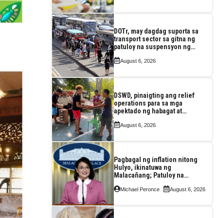
DOTr, may dagdag suporta sa
transport sector sa gitna ng
patuloy na suspensyon ng
taas-pasahe
August 6, 2026
DSWD, pinaigting ang relief
operations para sa mga
apektado ng habagat at
Bagyong Luis, Maymay
August 6, 2026
Pagbagal ng inflation nitong
Hulyo, ikinatuwa ng
Malacañang; Patuloy na
nakatutok sa banta sa
Michael Peronce
August 6, 2026
seguridad sa pagkain,
enerhiya