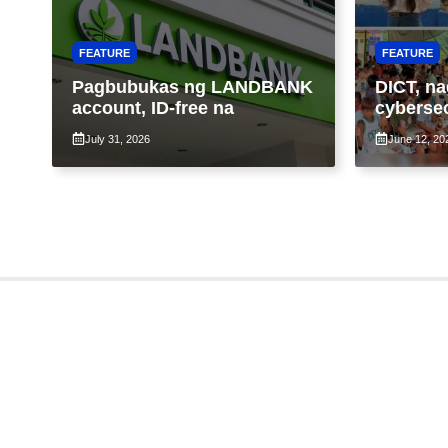
FEATURE
FEATURE
Pagbubukas ng LANDBANK
DICT, na
account, ID-free na
cybersec
libreng W
July 31, 2026
June 12, 20
komunid