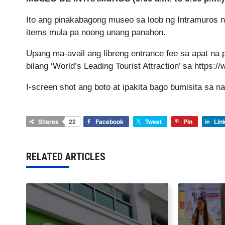
Ito ang pinakabagong museo sa loob ng Intramuros na 
items mula pa noong unang panahon.
Upang ma-avail ang libreng entrance fee sa apat na
bilang ‘World’s Leading Tourist Attraction’ sa
https:/
I-screen shot ang boto at ipakita bago bumisita sa na
Shares
22
Facebook
Tweet
Pin
Lin
RELATED ARTICLES