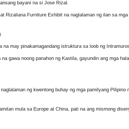
ansang bayani na si Jose Rizal.
 at Rizaliana Furniture Exhibit na naglalaman ng ilan sa mga
)
la na may pinakamagandang istruktura sa loob ng Intramuro
ra na gawa noong panahon ng Kastila, gayundin ang mga ha
 naglalaman ng kwentong buhay ng mga pamilyang Pilipino 
amitan mula sa Europe at China, pati na ang mismong disen