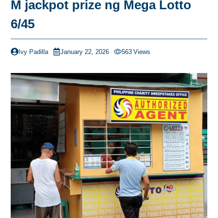
M jackpot prize ng Mega Lotto
6/45
Ivy Padilla
January 22, 2026
563
Views