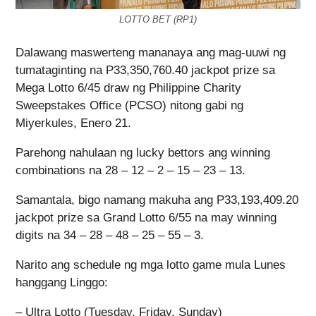
LOTTO BET (RP1)
Dalawang maswerteng mananaya ang mag-uuwi ng
tumataginting na
P33,350,760.40 jackpot prize sa
Mega Lotto 6/45 draw ng
Philippine Charity
Sweepstakes Office (PCSO) nitong gabi ng
Miyerkules, Enero 21.
Parehong nahulaan ng lucky bettors ang winning
combinations na
28 – 12 – 2 – 15 – 23 – 13.
Samantala, bigo namang makuha ang P33,193,409.20
jackpot prize sa Grand Lotto 6/55 na may winning
digits na
34 – 28 – 48 – 25 – 55 – 3.
Narito ang schedule ng mga lotto game mula Lunes
hanggang Linggo:
– Ultra Lotto (Tuesday, Friday, Sunday)