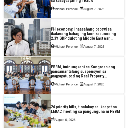
sa kasaysayan ng TESDA
Michael Peronce
August 7, 2026
PH economy, inaasahang babawi sa
ikalawang bahagi ng taon kasunod ng
2.3% GDP dulot ng Middle East war,
pagkaantala ng public construction
Michael Peronce
August 7, 2026
PBBM, iminungkahi sa Kongreso ang
pansamantalang suspensyon sa
pagpapatupad ng Real Property
Valuation and Assessment Reform Act
Michael Peronce
August 7, 2026
24 priority bills, tinalakay sa ikaapat na
LEDAC meeting sa pangunguna ni PBBM
August 6, 2026