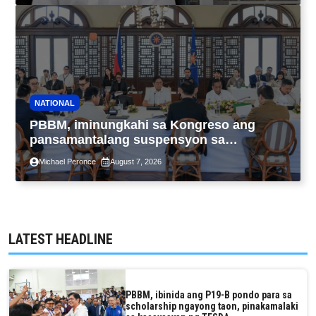
NATIONAL
PBBM, iminungkahi sa Kongreso ang
pansamantalang suspensyon sa
pagpapatupad ng Real Property Valuation
Michael Peronce
August 7, 2026
and Assessment Reform Act
LATEST HEADLINE
PBBM, ibinida ang P19-B pondo para sa
scholarship ngayong taon, pinakamalaki