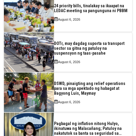
24 priority bills, tinalakay sa ikaapat na
LEDAC meeting sa pangunguna ni PBBM
August 6, 2026
DOTr, may dagdag suporta sa transport
sector sa gitna ng patuloy na
suspensyon ng taas-pasahe
August 6, 2026
DSWD, pinaigting ang relief operations
para sa mga apektado ng habagat at
Bagyong Luis, Maymay
August 6, 2026
Pagbagal ng inflation nitong Hulyo,
ikinatuwa ng Malacañang; Patuloy na
nakatutok sa banta sa seguridad sa