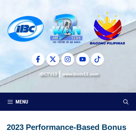
Skip
to
content
IBCTV13
www.ibctv13.com
MENU
2023 Performance-Based Bonus