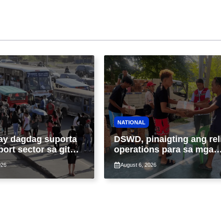
NATIONAL
ay dagdag suporta
DSWD, pinaigting ang rel
port sector sa gitna
operations para sa mga
loy na suspensyon
apektado ng habagat at
026
August 6, 2026
-pasahe
Bagyong Luis, Maymay