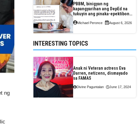
PBBM, binigyan ng
kapangyarihan ang DepEd na
tukuyin ang pinaka-epektibong
paraan ng pagtuturo sa K-12
Michael Peronce
August 6, 2026
INTERESTING TOPICS
Anak ni Veteran actress Eva
Darren, netizens, dismayado
sa FAMAS
Divine Paguntalan
June 17, 2024
t ng
lic