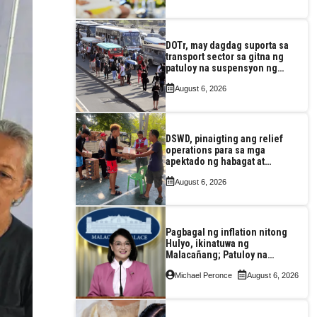
DOTr, may dagdag suporta sa
transport sector sa gitna ng
patuloy na suspensyon ng
taas-pasahe
August 6, 2026
DSWD, pinaigting ang relief
operations para sa mga
apektado ng habagat at
Bagyong Luis, Maymay
August 6, 2026
Pagbagal ng inflation nitong
Hulyo, ikinatuwa ng
Malacañang; Patuloy na
nakatutok sa banta sa
Michael Peronce
August 6, 2026
seguridad sa pagkain,
enerhiya