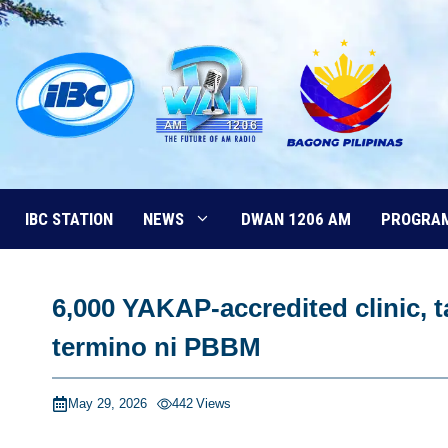
Skip
to
content
IBC STATION
NEWS
DWAN 1206 AM
PROGRA
6,000 YAKAP-accredited clinic, 
termino ni PBBM
May 29, 2026
442
Views