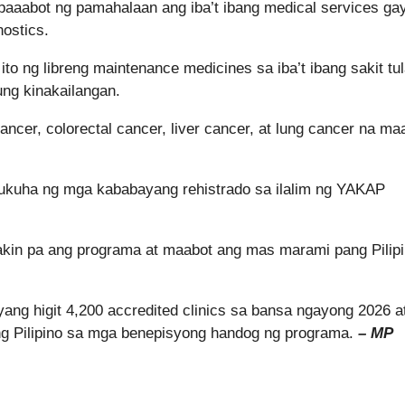
ipaaabot ng pamahalaan ang iba’t ibang medical services ga
nostics.
to ng libreng maintenance medicines sa iba’t ibang sakit tu
ung kinakailangan.
cancer, colorectal cancer, liver cancer, at lung cancer na ma
kukuha ng mga kababayang rehistrado sa ilalim ng YAKAP
kin pa ang programa at maabot ang mas marami pang Pilip
ng higit 4,200 accredited clinics sa bansa ngayong 2026 
 Pilipino sa mga benepisyong handog ng programa.
– MP