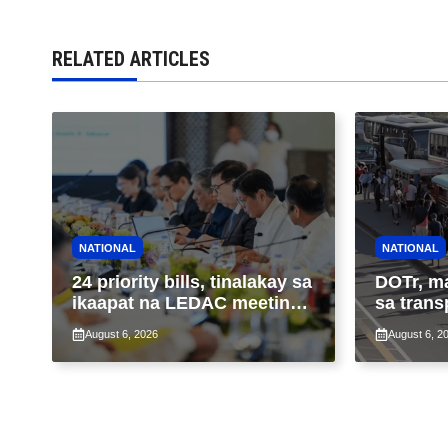
RELATED ARTICLES
NATIONAL
NATIONAL
24 priority bills, tinalakay sa
DOTr, m
ikaapat na LEDAC meeting
sa trans
sa pangunguna ni PBBM
ng patu
August 6, 2026
August 6, 2
ng taas