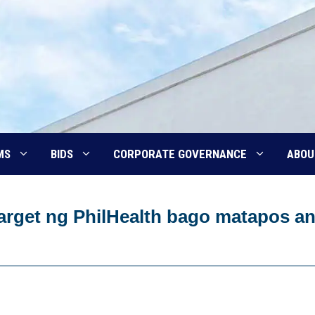
MS
BIDS
CORPORATE GOVERNANCE
ABOU
target ng PhilHealth bago matapos a