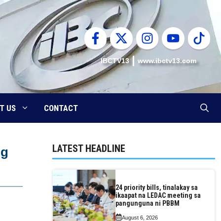
IBCTV13
www.ibctv13.com
T US
CONTACT
LATEST HEADLINE
ng
24 priority bills, tinalakay sa
ikaapat na LEDAC meeting sa
pangunguna ni PBBM
August 6, 2026