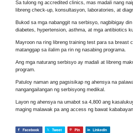
Sa tulong ng accredited clinics, mas madali nang na
libreng check-up, konsultasyon, laboratories, at diag
Bukod sa mga nabanggit na serbisyo, nagbibigay din i
diabetes, hypertension, asthma, at mga antibiotics k
Mayroon na ring libreng training test para sa breast 
matanggap sa ilalim pa rin ng nasabing programa.
Ang mga naturang serbisyo ay madali at libreng ma
program.
Patuloy naman ang pagsisikap ng ahensya na palawa
nangangailangan ng serbisyong medikal.
Layon ng ahensya na umabot sa 4,800 ang kasalukuya
maging malawak pa ang access ng bawat kababayang
Facebook
Tweet
Pin
LinkedIn