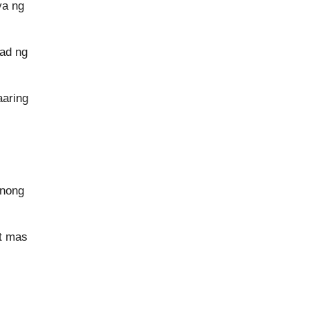
ya ng
lad ng
aaring
inong
at mas