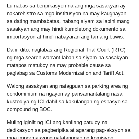
Lumabas sa beripikasyon na ang mga sasakyan ay
nakarehistro sa mga institusyon na may kaugnayan
sa dating mambabatas, habang siyam sa labinlimang
sasakyan ang may hindi kumpletong dokumento sa
importasyon at hindi nabayaran ang tamang buwis.
Dahil dito, naglabas ang Regional Trial Court (RTC)
ng mga search warrant laban sa siyam na sasakyan
matapos matukoy na may probable cause sa
paglabag sa Customs Modernization and Tariff Act.
Walong sasakyan ang natagpuan sa parking area ng
condominium na ngayon ay pansamantalang nasa
kustodiya ng ICI dahil sa kakulangan ng espasyo sa
compound ng BOC.
Muling iginiit ng ICI ang kanilang patuloy na
dedikasyon sa pagberipika at agarang pag-aksyon sa
mga impormasyong natatanggap ng komisyon.