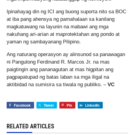
Ipinahayag din ng ICI ang buong suporta nito sa BOC
at iba pang ahensya ng pamahalaan sa kanilang
magkatuwang na layunin na mabawi ang mga
nakuhang ari-arian at maprotektahan ang pondo at
yaman ng sambayanang Pilipino.
Ang naturang operasyon ay alinsunod sa panawagan
ni Pangulong Ferdinand R. Marcos Jr. na mas
paigtingin ang pananagutan at mas higpitan ang
pagpapatupad ng batas laban sa mga iligal na
aktibidad na sumisira sa tiwala ng publiko. –
VC
Facebook
Tweet
Pin
LinkedIn
RELATED ARTICLES