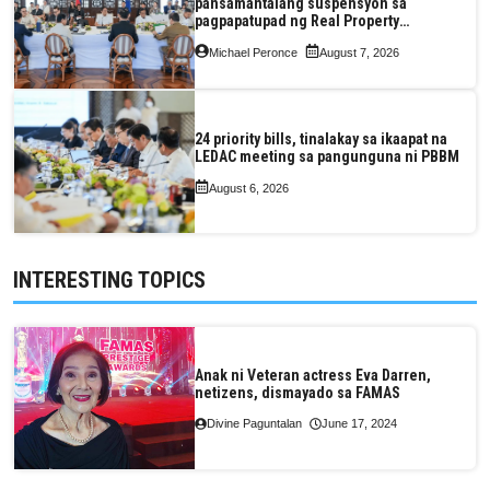
pansamantalang suspensyon sa
pagpapatupad ng Real Property
Valuation and Assessment Reform Act
Michael Peronce
August 7, 2026
24 priority bills, tinalakay sa ikaapat na
LEDAC meeting sa pangunguna ni PBBM
August 6, 2026
INTERESTING TOPICS
Anak ni Veteran actress Eva Darren,
netizens, dismayado sa FAMAS
Divine Paguntalan
June 17, 2024