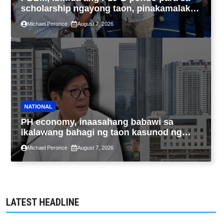
scholarship ngayong taon, pinakamalaki
sa kasaysayan ng TESDA
Michael Peronce
August 7, 2026
NATIONAL
PH economy, inaasahang babawi sa
ikalawang bahagi ng taon kasunod ng
2.3% GDP dulot ng Middle East war,
Michael Peronce
August 7, 2026
pagkaantala ng public construction
LATEST HEADLINE