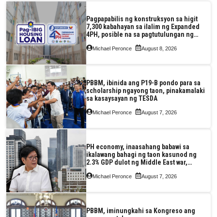
Pagpapabilis ng konstruksyon sa higit
7,300 kabahayan sa ilalim ng Expanded
4PH, posible na sa pagtutulungan ng
Pag-IBIG at P.A. Alvarez
Michael Peronce
August 8, 2026
PBBM, ibinida ang P19-B pondo para sa
scholarship ngayong taon, pinakamalaki
sa kasaysayan ng TESDA
Michael Peronce
August 7, 2026
PH economy, inaasahang babawi sa
ikalawang bahagi ng taon kasunod ng
2.3% GDP dulot ng Middle East war,
pagkaantala ng public construction
Michael Peronce
August 7, 2026
PBBM, iminungkahi sa Kongreso ang