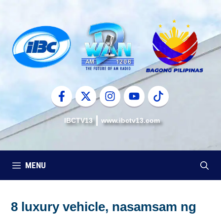
Skip
to
content
IBCTV13
www.ibctv13.com
MENU
8 luxury vehicle, nasamsam ng