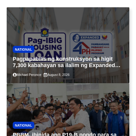
NATIONAL
Pagpapabilis ng konstruksyon sa higit
7,300 kabahayan sa ilalim ng Expanded
4PH, posible na sa pagtutulungan ng Pag-
Michael Peronce
August 8, 2026
IBIG at P.A. Alvarez
NATIONAL
PBBM, ibinida ang P19-B pondo para sa