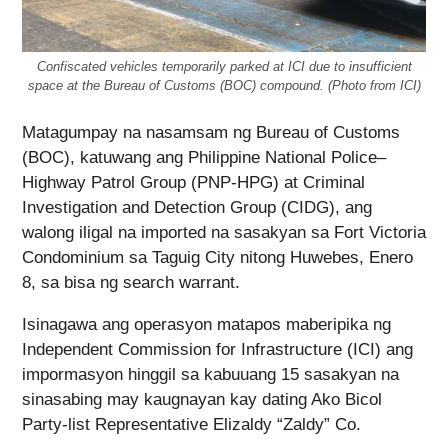
Confiscated vehicles temporarily parked at ICI due to insufficient
space at the Bureau of Customs (BOC) compound. (Photo from ICI)
Matagumpay na nasamsam ng Bureau of Customs
(BOC), katuwang ang Philippine National Police–
Highway Patrol Group (PNP-HPG) at Criminal
Investigation and Detection Group (CIDG), ang
walong iligal na imported na sasakyan sa Fort Victoria
Condominium sa Taguig City nitong Huwebes, Enero
8, sa bisa ng search warrant.
Isinagawa ang operasyon matapos maberipika ng
Independent Commission for Infrastructure (ICI) ang
impormasyon hinggil sa kabuuang 15 sasakyan na
sinasabing may kaugnayan kay dating Ako Bicol
Party-list Representative Elizaldy “Zaldy” Co.