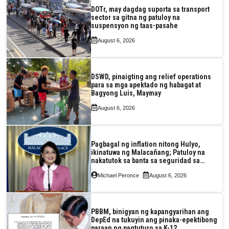
DOTr, may dagdag suporta sa transport
sector sa gitna ng patuloy na
suspensyon ng taas-pasahe
August 6, 2026
DSWD, pinaigting ang relief operations
para sa mga apektado ng habagat at
Bagyong Luis, Maymay
August 6, 2026
Pagbagal ng inflation nitong Hulyo,
ikinatuwa ng Malacañang; Patuloy na
nakatutok sa banta sa seguridad sa
pagkain, enerhiya
Michael Peronce
August 6, 2026
PBBM, binigyan ng kapangyarihan ang
DepEd na tukuyin ang pinaka-epektibong
paraan ng pagtuturo sa K-12