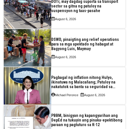
DOTr, may dagdag suporta sa transport
sector sa gitna ng patuloy na
suspensyon ng taas-pasahe
August 6, 2026
DSWD, pinaigting ang relief operations
para sa mga apektado ng habagat at
Bagyong Luis, Maymay
August 6, 2026
Pagbagal ng inflation nitong Hulyo,
ikinatuwa ng Malacañang; Patuloy na
nakatutok sa banta sa seguridad sa
pagkain, enerhiya
Michael Peronce
August 6, 2026
PBBM, binigyan ng kapangyarihan ang
DepEd na tukuyin ang pinaka-epektibong
paraan ng pagtuturo sa K-12