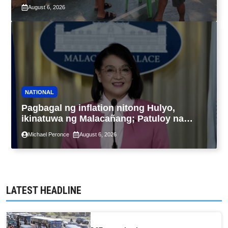
Bagyong Luis, Maymay
August 6, 2026
NATIONAL
Pagbagal ng inflation nitong Hulyo,
ikinatuwa ng Malacañang; Patuloy na
nakatutok sa banta sa seguridad sa
Michael Peronce
August 6, 2026
pagkain, enerhiya
LATEST HEADLINE