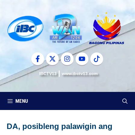
Skip
to
content
IBCTV13
www.ibctv13.com
MENU
DA, posibleng palawigin ang