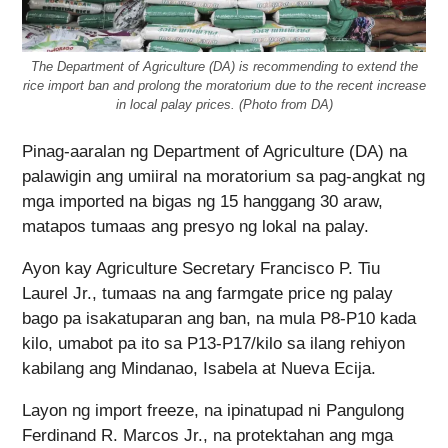
The Department of Agriculture (DA) is recommending to extend the
rice import ban and prolong the moratorium due to the recent increase
in local palay prices. (Photo from DA)
Pinag-aaralan ng Department of Agriculture (DA) na
palawigin ang umiiral na moratorium sa pag-angkat ng
mga imported na bigas ng 15 hanggang 30 araw,
matapos tumaas ang presyo ng lokal na palay.
Ayon kay Agriculture Secretary Francisco P. Tiu
Laurel Jr., tumaas na ang farmgate price ng palay
bago pa isakatuparan ang ban, na mula P8-P10 kada
kilo, umabot pa ito sa P13-P17/kilo sa ilang rehiyon
kabilang ang Mindanao, Isabela at Nueva Ecija.
Layon ng import freeze, na ipinatupad ni Pangulong
Ferdinand R. Marcos Jr., na protektahan ang mga