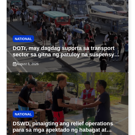
NATIONAL
DOTr, may dagdag suporta sa transport
sector sa gitna ng patuloy na suspensyon
ng taas-pasahe
August 6, 2026
NATIONAL
DSWD, pinaigting ang relief operations
para sa mga apektado ng habagat at