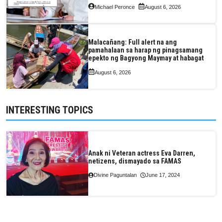
Michael Peronce
August 6, 2026
Malacañang: Full alert na ang
pamahalaan sa harap ng pinagsamang
epekto ng Bagyong Maymay at habagat
August 6, 2026
INTERESTING TOPICS
Anak ni Veteran actress Eva Darren,
netizens, dismayado sa FAMAS
Divine Paguntalan
June 17, 2024