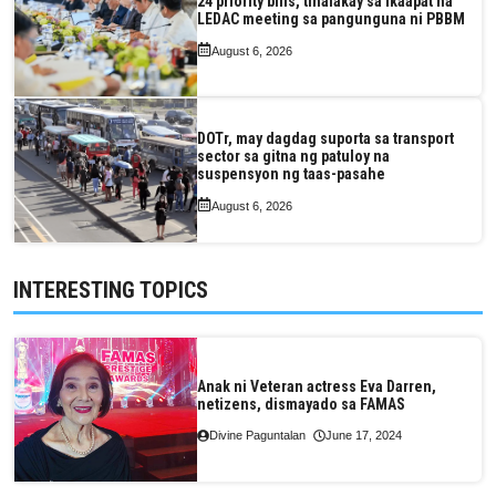
24 priority bills, tinalakay sa ikaapat na
LEDAC meeting sa pangunguna ni PBBM
August 6, 2026
DOTr, may dagdag suporta sa transport
sector sa gitna ng patuloy na
suspensyon ng taas-pasahe
August 6, 2026
INTERESTING TOPICS
Anak ni Veteran actress Eva Darren,
netizens, dismayado sa FAMAS
Divine Paguntalan
June 17, 2024