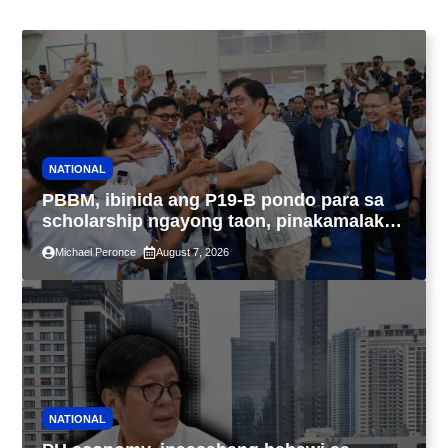
NATIONAL
PBBM, ibinida ang P19-B pondo para sa
scholarship ngayong taon, pinakamalaki
sa kasaysayan ng TESDA
Michael Peronce
August 7, 2026
NATIONAL