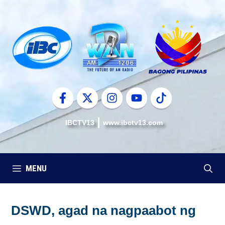
Skip
to
content
IBCTV13
www.ibctv13.com
MENU
DSWD, agad na nagpaabot ng