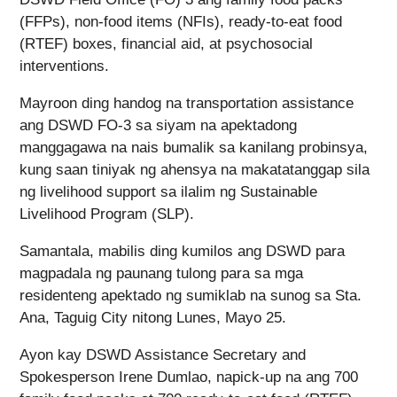
(FFPs), non-food items (NFIs), ready-to-eat food
(RTEF) boxes, financial aid, at psychosocial
interventions.
Mayroon ding handog na transportation assistance
ang DSWD FO-3 sa siyam na apektadong
manggagawa na nais bumalik sa kanilang probinsya,
kung saan tiniyak ng ahensya na makatatanggap sila
ng livelihood support sa ilalim ng Sustainable
Livelihood Program (SLP).
Samantala, mabilis ding kumilos ang DSWD para
magpadala ng paunang tulong para sa mga
residenteng apektado ng sumiklab na sunog sa Sta.
Ana, Taguig City nitong Lunes, Mayo 25.
Ayon kay DSWD Assistance Secretary and
Spokesperson Irene Dumlao, napick-up na ang 700