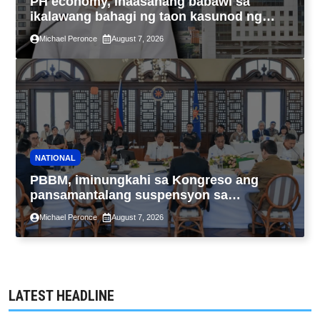
PH economy, inaasahang babawi sa
ikalawang bahagi ng taon kasunod ng
2.3% GDP dulot ng Middle East war,
Michael Peronce
August 7, 2026
pagkaantala ng public construction
NATIONAL
PBBM, iminungkahi sa Kongreso ang
pansamantalang suspensyon sa
pagpapatupad ng Real Property Valuation
Michael Peronce
August 7, 2026
and Assessment Reform Act
LATEST HEADLINE