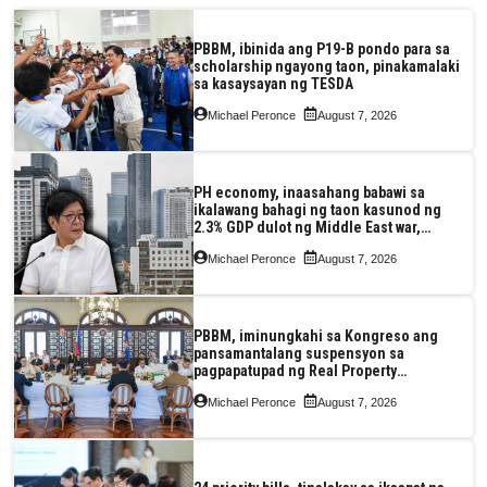
PBBM, ibinida ang P19-B pondo para sa
scholarship ngayong taon, pinakamalaki
sa kasaysayan ng TESDA
Michael Peronce
August 7, 2026
PH economy, inaasahang babawi sa
ikalawang bahagi ng taon kasunod ng
2.3% GDP dulot ng Middle East war,
pagkaantala ng public construction
Michael Peronce
August 7, 2026
PBBM, iminungkahi sa Kongreso ang
pansamantalang suspensyon sa
pagpapatupad ng Real Property
Valuation and Assessment Reform Act
Michael Peronce
August 7, 2026