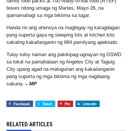
family food packs at 700 ready-to-eat food (RTEF)
boxes nitong umaga ng Martes, Mayo 26, na
ipamamahagi sa mga biktima sa lugar.
Handa rin ang ahensya na magbigay ng karagdagan
pang suporta gaya ng sleeping kits at kitchen kits
sakaling kakailanganin ng 684 pamilyang apektado.
Tuluy-tuloy naman ang pakikipag-ugnayan ng DSWD
sa lokal na pamahalaan ng Angeles City at Taguig
City upang agad na matugunan ang kakailanganin
pang suporta ng mga biktima ng mga nagdaang
sakuna.
– MP
Facebook
Tweet
Pin
LinkedIn
RELATED ARTICLES