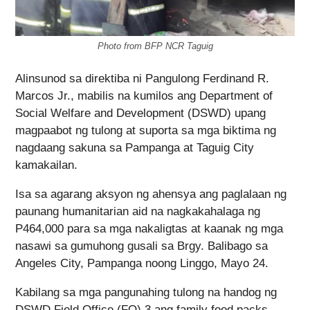
Photo from BFP NCR Taguig
Alinsunod sa direktiba ni Pangulong Ferdinand R.
Marcos Jr., mabilis na kumilos ang Department of
Social Welfare and Development (DSWD) upang
magpaabot ng tulong at suporta sa mga biktima ng
nagdaang sakuna sa Pampanga at Taguig City
kamakailan.
Isa sa agarang aksyon ng ahensya ang paglalaan ng
paunang humanitarian aid na nagkakahalaga ng
P464,000 para sa mga nakaligtas at kaanak ng mga
nasawi sa gumuhong gusali sa Brgy. Balibago sa
Angeles City, Pampanga noong Linggo, Mayo 24.
Kabilang sa mga pangunahing tulong na handog ng
DSWD Field Office (FO) 3 ang family food packs