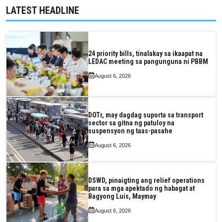
LATEST HEADLINE
24 priority bills, tinalakay sa ikaapat na
LEDAC meeting sa pangunguna ni PBBM
August 6, 2026
DOTr, may dagdag suporta sa transport
sector sa gitna ng patuloy na
suspensyon ng taas-pasahe
August 6, 2026
DSWD, pinaigting ang relief operations
para sa mga apektado ng habagat at
Bagyong Luis, Maymay
August 6, 2026