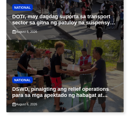
NATIONAL
DOTr, may dagdag suporta sa transport
sector sa gitna ng patuloy na suspensyon
ng taas-pasahe
August 6, 2026
NATIONAL
DSWD, pinaigting ang relief operations
para sa mga apektado ng habagat at
Bagyong Luis, Maymay
August 6, 2026