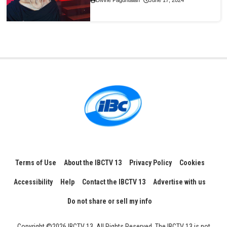
Divine Paguntalan
June 17, 2024
Terms of Use
About the IBCTV 13
Privacy Policy
Cookies
Accessibility
Help
Contact the IBCTV 13
Advertise with us
Do not share or sell my info
Copyright ©2026 IBCTV 13, All Rights Reserved. The IBCTV 13 is not