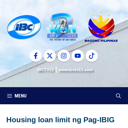
Skip
to
content
IBCTV13
www.ibctv13.com
MENU
Housing loan limit ng Pag-IBIG