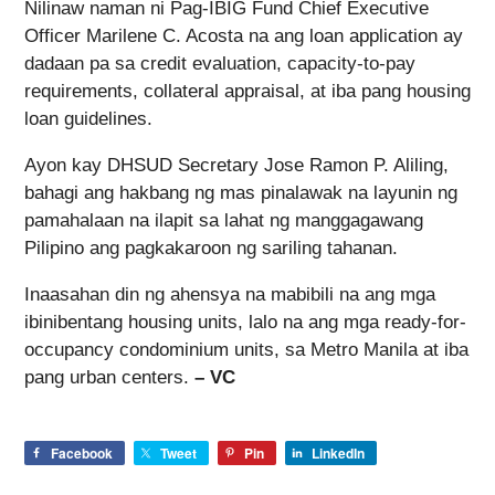
Nilinaw naman ni Pag-IBIG Fund Chief Executive
Officer Marilene C. Acosta na ang loan application ay
dadaan pa sa credit evaluation, capacity-to-pay
requirements, collateral appraisal, at iba pang housing
loan guidelines.
Ayon kay DHSUD Secretary Jose Ramon P. Aliling,
bahagi ang hakbang ng mas pinalawak na layunin ng
pamahalaan na ilapit sa lahat ng manggagawang
Pilipino ang pagkakaroon ng sariling tahanan.
Inaasahan din ng ahensya na mabibili na ang mga
ibinibentang housing units, lalo na ang mga ready-for-
occupancy condominium units, sa Metro Manila at iba
pang urban centers.
– VC
Facebook
Tweet
Pin
LinkedIn