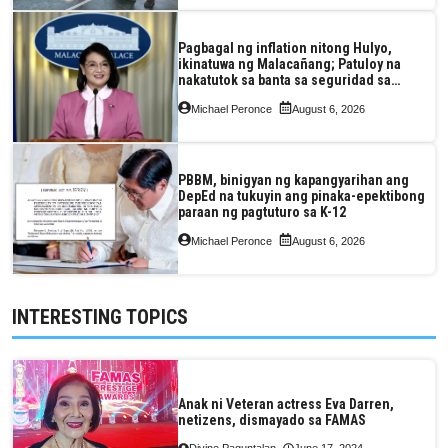
Pagbagal ng inflation nitong Hulyo,
ikinatuwa ng Malacañang; Patuloy na
nakatutok sa banta sa seguridad sa
pagkain, enerhiya
Michael Peronce
August 6, 2026
PBBM, binigyan ng kapangyarihan ang
DepEd na tukuyin ang pinaka-epektibong
paraan ng pagtuturo sa K-12
Michael Peronce
August 6, 2026
INTERESTING TOPICS
Anak ni Veteran actress Eva Darren,
netizens, dismayado sa FAMAS