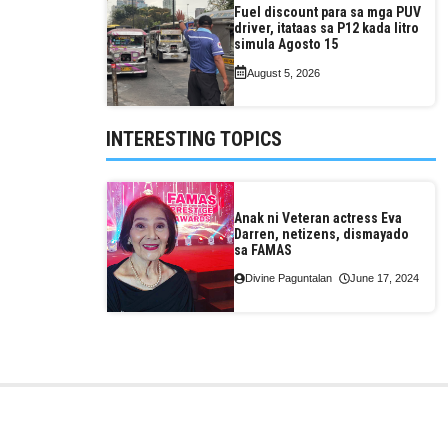
Fuel discount para sa mga PUV
driver, itataas sa P12 kada litro
simula Agosto 15
August 5, 2026
INTERESTING TOPICS
Anak ni Veteran actress Eva
Darren, netizens, dismayado
sa FAMAS
Divine Paguntalan
June 17, 2024