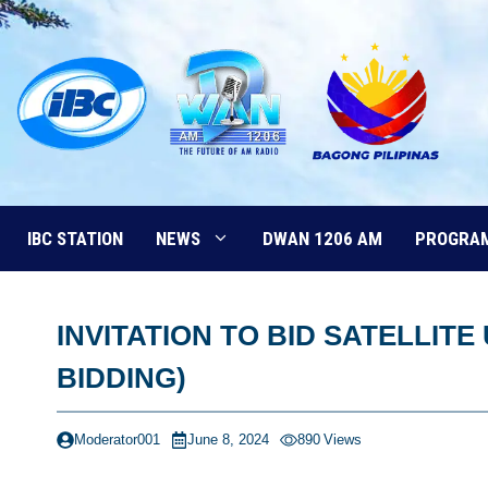
Skip
to
content
IBC STATION
NEWS
DWAN 1206 AM
PROGRA
INVITATION TO BID SATELLITE
BIDDING)
Moderator001
June 8, 2024
890
Views