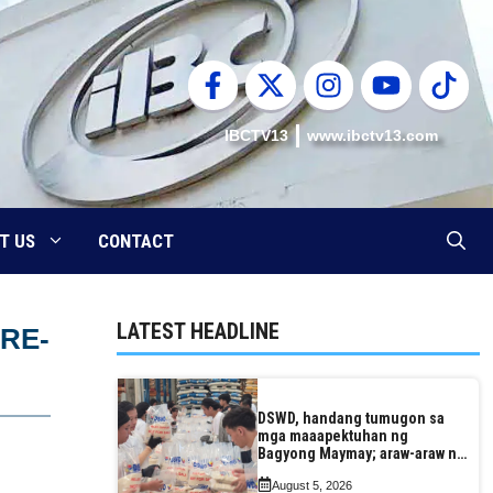
IBCTV13
www.ibctv13.com
T US
CONTACT
LATEST HEADLINE
(RE-
DSWD, handang tumugon sa
mga maaapektuhan ng
Bagyong Maymay; araw-araw na
paggawa ng FFPs, tiniyak
August 5, 2026