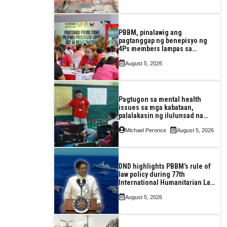
PBBM, pinalawig ang
pagtanggap ng benepisyo ng
4Ps members lampas sa
maximum 7-year-period
August 5, 2026
Pagtugon sa mental health
issues sa mga kabataan,
palalakasin ng ilulunsad na
‘Tara, Usap!’ program ng DSWD
Michael Peronce
August 5, 2026
DND highlights PBBM’s rule of
law policy during 77th
International Humanitarian Law
Month observance
August 5, 2026