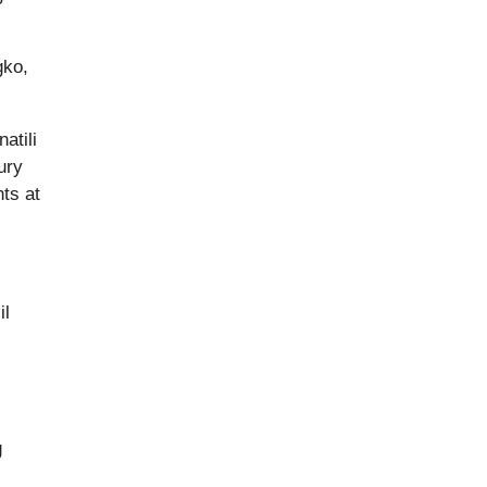
gko,
atili
ury
ts at
il
g