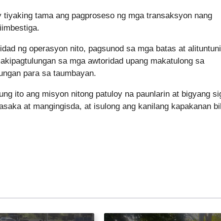
ay tiyaking tama ang pagproseso ng mga transaksyon nang
iimbestiga.
ad ng operasyon nito, pagsunod sa mga batas at alituntuni
 makipagtulungan sa mga awtoridad upang makatulong sa
rungan para sa taumbayan.
ung ito ang misyon nitong patuloy na paunlarin at bigyang si
asaka at mangingisda, at isulong ang kanilang kapakanan bi