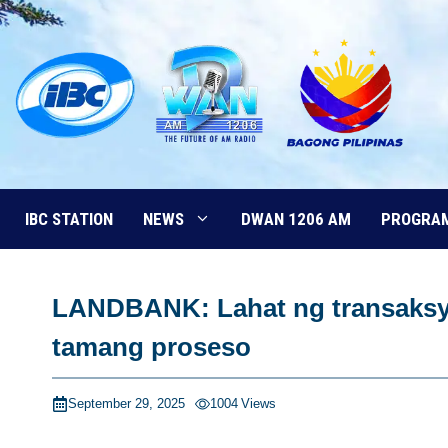
Skip
to
content
IBC STATION
NEWS
DWAN 1206 AM
PROGRA
LANDBANK: Lahat ng transaksyon
tamang proseso
September 29, 2025
1004
Views