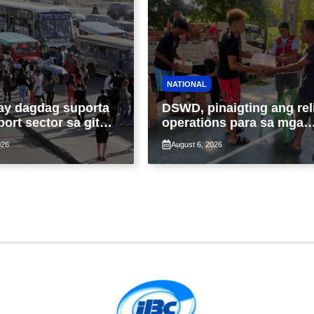
NATIONAL
ay dagdag suporta
DSWD, pinaigting ang rel
port sector sa gitna
operations para sa mga
loy na suspensyon
apektado ng habagat at
026
August 6, 2026
-pasahe
Bagyong Luis, Maymay