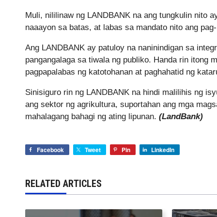
Muli, nililinaw ng LANDBANK na ang tungkulin nito 
naaayon sa batas, at labas sa mandato nito ang pag-
Ang LANDBANK ay patuloy na naninindigan sa integrid
pangangalaga sa tiwala ng publiko. Handa rin itong
pagpapalabas ng katotohanan at paghahatid ng kata
Sinisiguro rin ng LANDBANK na hindi malilihis ng isy
ang sektor ng agrikultura, suportahan ang mga mags
mahalagang bahagi ng ating lipunan.
(LandBank)
Facebook
Tweet
Pin
LinkedIn
RELATED ARTICLES