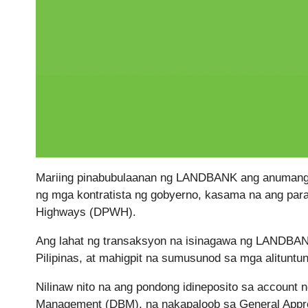
Mariing pinabubulaanan ng LANDBANK ang anumang p
ng mga kontratista ng gobyerno, kasama na ang para
Highways (DPWH).
Ang lahat ng transaksyon na isinagawa ng LANDBAN
Pilipinas, at mahigpit na sumusunod sa mga alituntu
Nilinaw nito na ang pondong idineposito sa account 
Management (DBM), na nakapaloob sa General Appropr