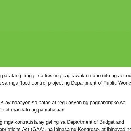
aratang hinggil sa tiwaling paghawak umano nito ng accou
 sa mga flood control project ng Department of Public Work
K ay naaayon sa batas at regulasyon ng pagbabangko sa
nin at mandato ng pamahalaan.
ng mga kontratista ay galing sa Department of Budget and
iations Act (GAA), na ipinasa ng Kongreso, at ibinayad n