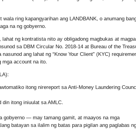
a’t wala ring kapangyarihan ang LANDBANK, o anumang ban
laga na ng gobyerno.
hat ng kontratista nito ay obligadong magbukas at magpan
sunod sa DBM Circular No. 2018-14 at Bureau of the Treas
 nasunod ang lahat ng “Know Your Client” (KYC) requiremen
 mga account na ito.
LA):
awtomatiko itong nirereport sa Anti-Money Laundering Counc
din itong iniuulat sa AMLC.
 sa gobyerno — may tamang gamit, at maayos na mga
g batayan sa ilalim ng batas para pigilan ang paglabas n