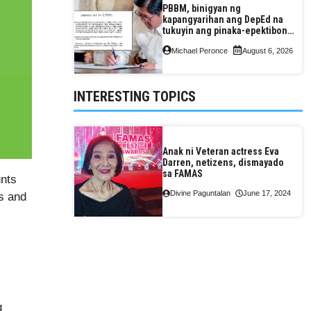
PBBM, binigyan ng
kapangyarihan ang DepEd na
tukuyin ang pinaka-epektibong
paraan ng pagtuturo sa K-12
Michael Peronce
August 6, 2026
INTERESTING TOPICS
Anak ni Veteran actress Eva
Darren, netizens, dismayado
sa FAMAS
nts
Divine Paguntalan
June 17, 2024
s and
g