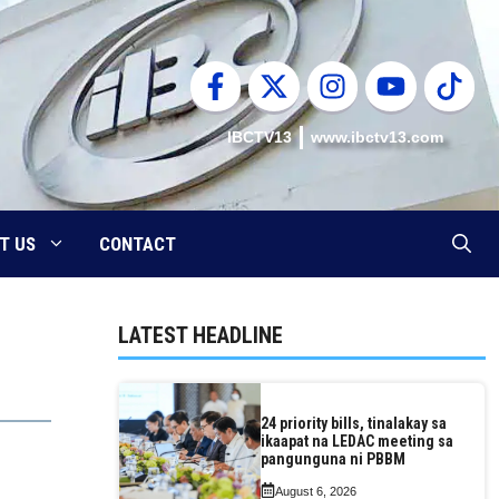
IBCTV13
www.ibctv13.com
T US
CONTACT
LATEST HEADLINE
24 priority bills, tinalakay sa
ikaapat na LEDAC meeting sa
pangunguna ni PBBM
August 6, 2026