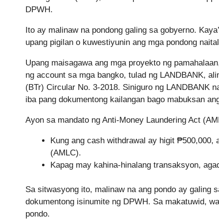
DPWH.
Ito ay malinaw na pondong galing sa gobyerno. Kay
upang pigilan o kuwestiyunin ang mga pondong naita
Upang maisagawa ang mga proyekto ng pamahalaan, la
ng account sa mga bangko, tulad ng LANDBANK, alin
(BTr) Circular No. 3-2018. Siniguro ng LANDBANK na
iba pang dokumentong kailangan bago mabuksan ang
Ayon sa mandato ng Anti-Money Laundering Act (AM
Kung ang cash withdrawal ay higit ₱500,000, 
(AMLC).
Kapag may kahina-hinalang transaksyon, agad 
Sa sitwasyong ito, malinaw na ang pondo ay galing
dokumentong isinumite ng DPWH. Sa makatuwid, walan
pondo.