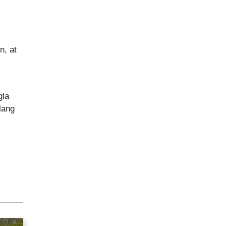
n, at
gla
lang