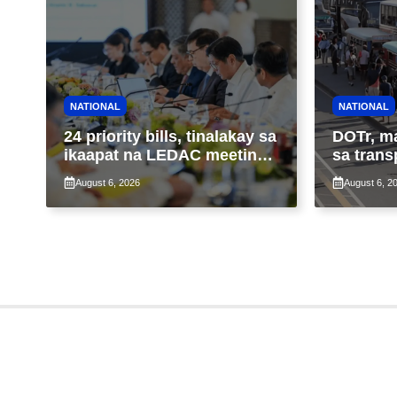
NATIONAL
NATIONAL
24 priority bills, tinalakay sa
DOTr, m
ikaapat na LEDAC meeting
sa trans
sa pangunguna ni PBBM
ng patu
August 6, 2026
August 6, 2
ng taas