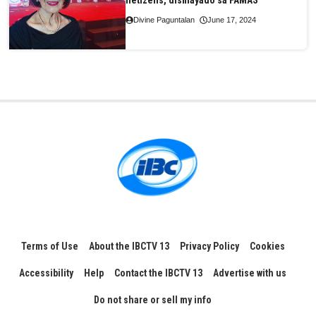
netizens, dismayado sa FAMAS
Divine Paguntalan
June 17, 2024
Terms of Use
About the IBCTV 13
Privacy Policy
Cookies
Accessibility
Help
Contact the IBCTV 13
Advertise with us
Do not share or sell my info