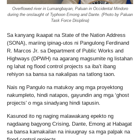
Overflowed river in Lumangbayan, Paluan in Occidental Mindoro
during the onslaught of Typhoon Emong and Dante. (Photo by Paluan
Task Force Disiplina)
Sa kanyang ikaapat na State of the Nation Address
(SONA), mariing ipinag-utos ni Pangulong Ferdinand
R. Marcos Jr. sa Department of Public Works and
Highways (DPWH) na agarang magsumite ng listahan
ng lahat ng flood control projects sa iba’t ibang
rehiyon sa bansa sa nakalipas na tatlong taon.
Nais ng Pangulo na matukoy ang mga proyektong
nakumpleto, hindi natapos, gayundin ang mga ‘ghost
projects’ o mga sinadyang hindi tapusin.
Kasunod ito ng naging malawakang epekto ng
nagdaang bagyong Crising, Dante, Emong at Habagat
sa bansa kamakailan na iniuugnay sa mga palpak na
flood control projects.