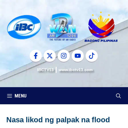
Skip
to
content
IBCTV13
www.ibctv13.com
MENU
Nasa likod ng palpak na flood