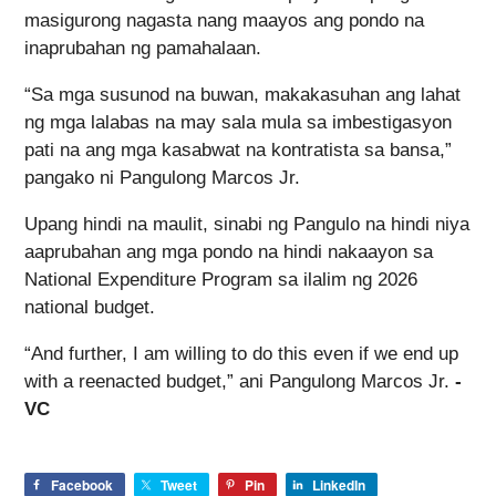
masigurong nagasta nang maayos ang pondo na
inaprubahan ng pamahalaan.
“Sa mga susunod na buwan, makakasuhan ang lahat
ng mga lalabas na may sala mula sa imbestigasyon
pati na ang mga kasabwat na kontratista sa bansa,”
pangako ni Pangulong Marcos Jr.
Upang hindi na maulit, sinabi ng Pangulo na hindi niya
aaprubahan ang mga pondo na hindi nakaayon sa
National Expenditure Program sa ilalim ng 2026
national budget.
“And further, I am willing to do this even if we end up
with a reenacted budget,” ani Pangulong Marcos Jr.
-
VC
Facebook
Tweet
Pin
LinkedIn