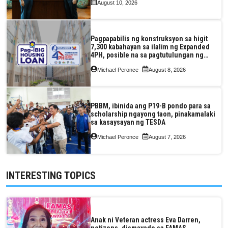
August 10, 2026
Pagpapabilis ng konstruksyon sa higit
7,300 kabahayan sa ilalim ng Expanded
4PH, posible na sa pagtutulungan ng
Pag-IBIG at P.A. Alvarez
Michael Peronce
August 8, 2026
PBBM, ibinida ang P19-B pondo para sa
scholarship ngayong taon, pinakamalaki
sa kasaysayan ng TESDA
Michael Peronce
August 7, 2026
INTERESTING TOPICS
Anak ni Veteran actress Eva Darren,