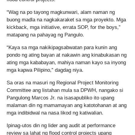
“Wag na po tayong magkunwari, alam naman ng
buong madla na nagkakaraket sa mga proyekto. Mga
kickback, mga initiative, errata SOP, for the boys,”
matapang na pahayag ng Pangulo.
“Kaya sa mga nakikipagsabwatan para kunin ang
pondo ng ating bayan at nakawin ang kinabukasan ng
ating mga kababayan, mahiya naman kayo sa inyong
mga kapwa Pilipino,” dagdag niya.
Sa oras na masuri ng Regional Project Monitoring
Committee ang listahan mula sa DPWH, nangako si
Pangulong Marcos Jr. na isasapubliko ito upang
malaman din ng mamamayan ang katotohanan at ang
mga indibidwal na nasa likod ng katiwalian.
Ipinag-utos din ng lider ang audit at performance
review sa lahat ng flood control projects upang