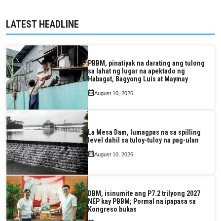
LATEST HEADLINE
PBBM, pinatiyak na darating ang tulong
sa lahat ng lugar na apektado ng
Habagat, Bagyong Luis at Maymay
August 10, 2026
La Mesa Dam, lumagpas na sa spilling
level dahil sa tuloy-tuloy na pag-ulan
August 10, 2026
DBM, isinumite ang P7.2 trilyong 2027
NEP kay PBBM; Pormal na ipapasa sa
Kongreso bukas