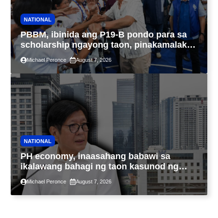
NATIONAL
PBBM, ibinida ang P19-B pondo para sa
scholarship ngayong taon, pinakamalaki
sa kasaysayan ng TESDA
Michael Peronce
August 7, 2026
NATIONAL
PH economy, inaasahang babawi sa
ikalawang bahagi ng taon kasunod ng
2.3% GDP dulot ng Middle East war,
Michael Peronce
August 7, 2026
pagkaantala ng public construction