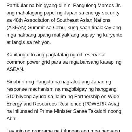
Partikular na binigyang-diin ni Pangulong Marcos Jr.
ang mahalagang papel ng Japan sa energy security
sa 48th Association of Southeast Asian Nations
(ASEAN) Summit sa Cebu, kung saan tinalakay ang
mga hakbang upang matiyak ang suplay ng kuryente
at langis sa rehiyon.
Kabilang dito ang pagtatatag ng oil reserve at
common power grid para sa mga bansang kasapi ng
ASEAN.
Sinabi rin ng Pangulo na nag-alok ang Japan ng
response mechanism na magbibigay ng hanggang
$10 bilyong ayuda sa ilalim ng Partnership on Wide
Energy and Resources Resilience (POWERR Asia)
na inilunsad ni Prime Minister Sanae Takaichi noong
Abril.
Layunin ng programa na tulungan ang mga bansang