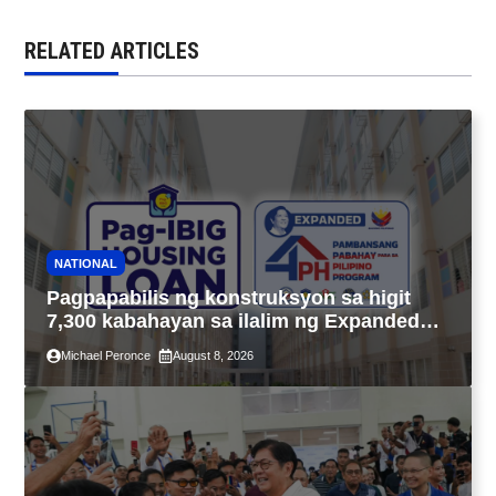
RELATED ARTICLES
NATIONAL
Pagpapabilis ng konstruksyon sa higit
7,300 kabahayan sa ilalim ng Expanded
4PH, posible na sa pagtutulungan ng Pag-
Michael Peronce
August 8, 2026
IBIG at P.A. Alvarez