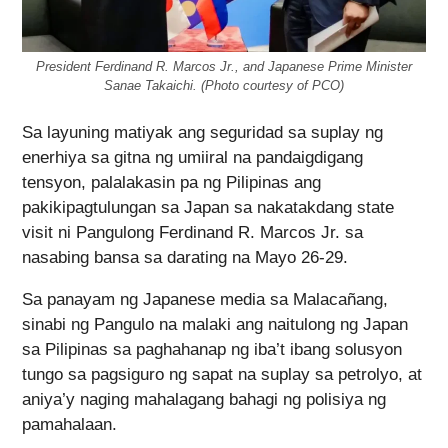
President Ferdinand R. Marcos Jr., and Japanese Prime Minister
Sanae Takaichi. (Photo courtesy of PCO)
Sa layuning matiyak ang seguridad sa suplay ng
enerhiya sa gitna ng umiiral na pandaigdigang
tensyon, palalakasin pa ng Pilipinas ang
pakikipagtulungan sa Japan sa nakatakdang state
visit ni Pangulong Ferdinand R. Marcos Jr. sa
nasabing bansa sa darating na Mayo 26-29.
Sa panayam ng Japanese media sa Malacañang,
sinabi ng Pangulo na malaki ang naitulong ng Japan
sa Pilipinas sa paghahanap ng iba’t ibang solusyon
tungo sa pagsiguro ng sapat na suplay sa petrolyo, at
aniya’y naging mahalagang bahagi ng polisiya ng
pamahalaan.