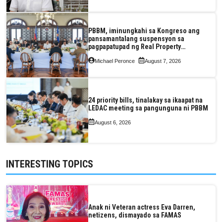
PBBM, iminungkahi sa Kongreso ang
pansamantalang suspensyon sa
pagpapatupad ng Real Property
Valuation and Assessment Reform Act
Michael Peronce
August 7, 2026
24 priority bills, tinalakay sa ikaapat na
LEDAC meeting sa pangunguna ni PBBM
August 6, 2026
INTERESTING TOPICS
Anak ni Veteran actress Eva Darren,
netizens, dismayado sa FAMAS