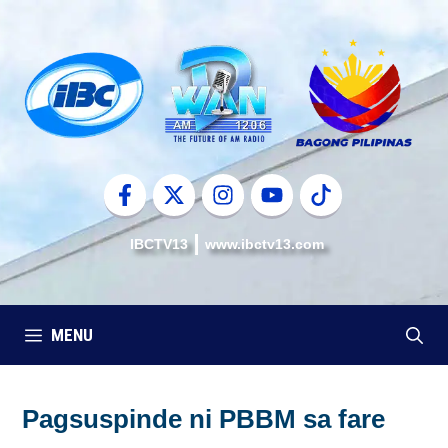
Skip
to
content
IBCTV13
www.ibctv13.com
MENU
Pagsuspinde ni PBBM sa fare