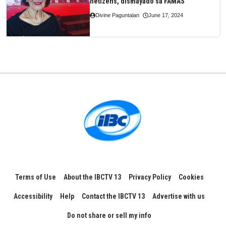
netizens, dismayado sa FAMAS
Divine Paguntalan
June 17, 2024
Terms of Use
About the IBCTV 13
Privacy Policy
Cookies
Accessibility
Help
Contact the IBCTV 13
Advertise with us
Do not share or sell my info