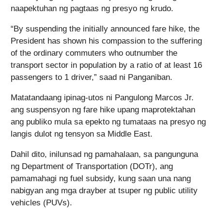
naapektuhan ng pagtaas ng presyo ng krudo.
“By suspending the initially announced fare hike, the
President has shown his compassion to the suffering
of the ordinary commuters who outnumber the
transport sector in population by a ratio of at least 16
passengers to 1 driver,” saad ni Panganiban.
Matatandaang ipinag-utos ni Pangulong Marcos Jr.
ang suspensyon ng fare hike upang maprotektahan
ang publiko mula sa epekto ng tumataas na presyo ng
langis dulot ng tensyon sa Middle East.
Dahil dito, inilunsad ng pamahalaan, sa pangunguna
ng Department of Transportation (DOTr), ang
pamamahagi ng fuel subsidy, kung saan una nang
nabigyan ang mga drayber at tsuper ng public utility
vehicles (PUVs).