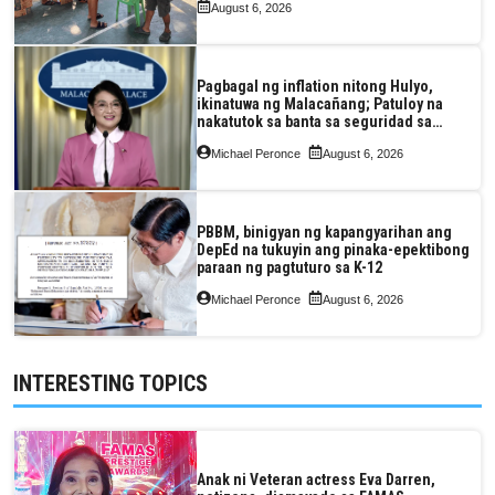
August 6, 2026
Pagbagal ng inflation nitong Hulyo,
ikinatuwa ng Malacañang; Patuloy na
nakatutok sa banta sa seguridad sa
pagkain, enerhiya
Michael Peronce
August 6, 2026
PBBM, binigyan ng kapangyarihan ang
DepEd na tukuyin ang pinaka-epektibong
paraan ng pagtuturo sa K-12
Michael Peronce
August 6, 2026
INTERESTING TOPICS
Anak ni Veteran actress Eva Darren,