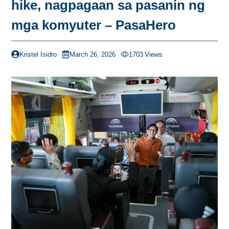
hike, nagpagaan sa pasanin ng
mga komyuter – PasaHero
Kristel Isidro
March 26, 2026
1703
Views