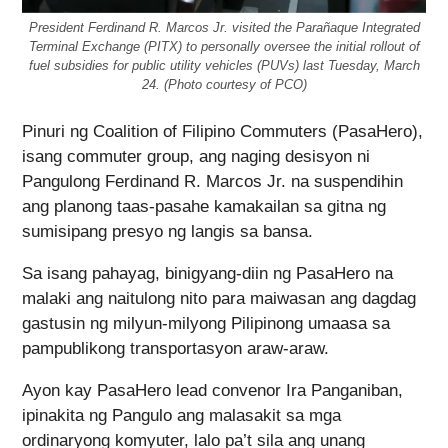
President Ferdinand R. Marcos Jr. visited the Parañaque Integrated
Terminal Exchange (PITX) to personally oversee the initial rollout of
fuel subsidies for public utility vehicles (PUVs) last Tuesday, March
24. (Photo courtesy of PCO)
Pinuri ng Coalition of Filipino Commuters (PasaHero),
isang commuter group, ang naging desisyon ni
Pangulong Ferdinand R. Marcos Jr. na suspendihin
ang planong taas-pasahe kamakailan sa gitna ng
sumisipang presyo ng langis sa bansa.
Sa isang pahayag, binigyang-diin ng PasaHero na
malaki ang naitulong nito para maiwasan ang dagdag
gastusin ng milyun-milyong Pilipinong umaasa sa
pampublikong transportasyon araw-araw.
Ayon kay PasaHero lead convenor Ira Panganiban,
ipinakita ng Pangulo ang malasakit sa mga
ordinaryong komyuter, lalo pa’t sila ang unang