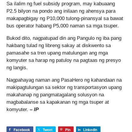
Sa ilalim ng fuel subsidy program, may kabuaang
P2.5 bilyon na pondo ang inilaan ng ahensya para
makapagbigay ng P10,000 tulong-pinansyal sa bawat
bus operator habang P5,000 naman sa mga tsuper.
Bukod dito, nagpatupad din ang Pangulo ng iba pang
hakbang tulad ng libreng sakay at diskwento sa
pamasahe sa tren upang matulungan ang mga
komyuter sa harap ng patuloy na pagtaas ng presyo
ng langis.
Nagpahayag naman ang PasaHero ng kahandaan na
makipagtulungan sa sektor ng transportasyon upang
makahanap ng pangmatagalang solusyon na
magbabalanse sa kapakanan ng mga tsuper at
komyuter.
– IP
Facebook
Tweet
Pin
LinkedIn