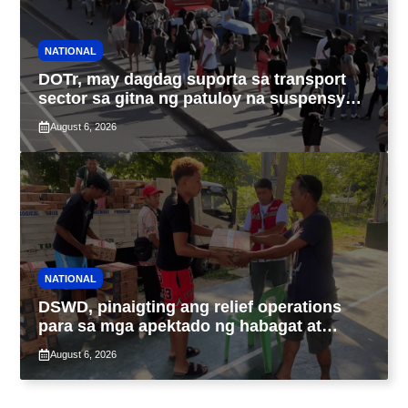
NATIONAL
DOTr, may dagdag suporta sa transport
sector sa gitna ng patuloy na suspensyon
ng taas-pasahe
August 6, 2026
NATIONAL
DSWD, pinaigting ang relief operations
para sa mga apektado ng habagat at
Bagyong Luis, Maymay
August 6, 2026