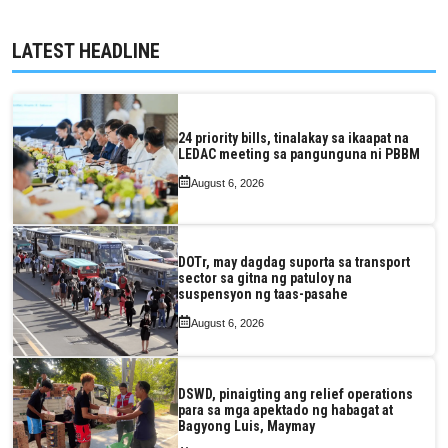
LATEST HEADLINE
24 priority bills, tinalakay sa ikaapat na
LEDAC meeting sa pangunguna ni PBBM
August 6, 2026
DOTr, may dagdag suporta sa transport
sector sa gitna ng patuloy na
suspensyon ng taas-pasahe
August 6, 2026
DSWD, pinaigting ang relief operations
para sa mga apektado ng habagat at
Bagyong Luis, Maymay