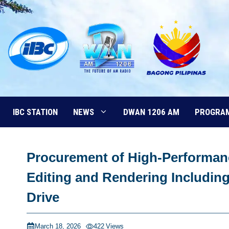
Skip
to
content
IBC STATION
NEWS
DWAN 1206 AM
PROGRA
Procurement of High-Performan
Editing and Rendering Including
Drive
March 18, 2026
422
Views