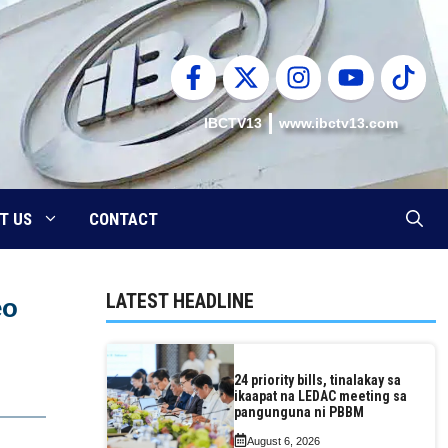
IBCTV13
www.ibctv13.com
T US
CONTACT
LATEST HEADLINE
eo
24 priority bills, tinalakay sa
ikaapat na LEDAC meeting sa
pangunguna ni PBBM
August 6, 2026