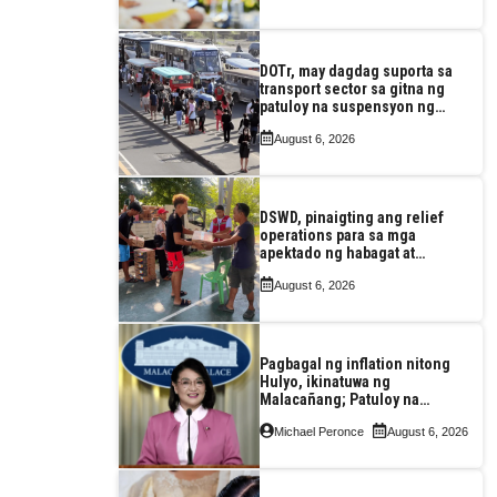
DOTr, may dagdag suporta sa
transport sector sa gitna ng
patuloy na suspensyon ng
taas-pasahe
August 6, 2026
DSWD, pinaigting ang relief
operations para sa mga
apektado ng habagat at
Bagyong Luis, Maymay
August 6, 2026
Pagbagal ng inflation nitong
Hulyo, ikinatuwa ng
Malacañang; Patuloy na
nakatutok sa banta sa
Michael Peronce
August 6, 2026
seguridad sa pagkain,
enerhiya