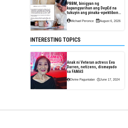
PBBM, binigyan ng
kapangyarihan ang DepEd na
tukuyin ang pinaka-epektibong
paraan ng pagtuturo sa K-12
Michael Peronce
August 6, 2026
INTERESTING TOPICS
Anak ni Veteran actress Eva
Darren, netizens, dismayado
sa FAMAS
Divine Paguntalan
June 17, 2024