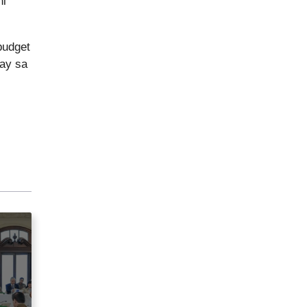
ni
budget
ay sa