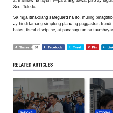
at malinaw na layunin—para ang bawat piso ay sigur
Sec. Toledo.
Sa mga itinakdang safeguard na ito, muling pinagtit
ay hindi lamang simpleng plano ng paggastos, kun
batas, fiscal discipline, at pananagutan sa taumbaya
Shares
56
Facebook
Tweet
Pin
Lin
RELATED ARTICLES
NATIONAL
NATIONAL