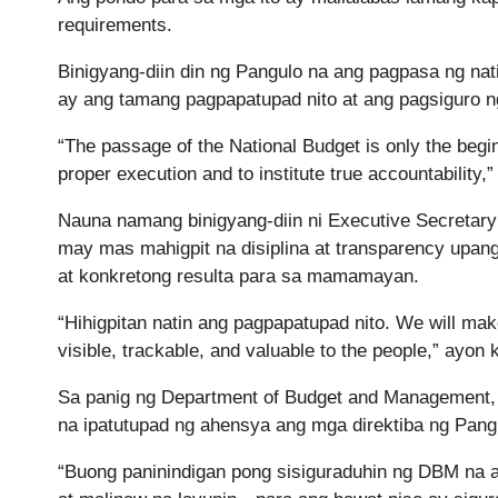
requirements.
Binigyang-diin din ng Pangulo na ang pagpasa ng na
ay ang tamang pagpapatupad nito at ang pagsiguro 
“The passage of the National Budget is only the beg
proper execution and to institute true accountability,
Nauna namang binigyang-diin ni Executive Secretary
may mas mahigpit na disiplina at transparency upan
at konkretong resulta para sa mamamayan.
“Hihigpitan natin ang pagpapatupad nito. We will make
visible, trackable, and valuable to the people,” ayon
Sa panig ng Department of Budget and Management, t
na ipatutupad ng ahensya ang mga direktiba ng Pang
“Buong paninindigan pong sisiguraduhin ng DBM na a