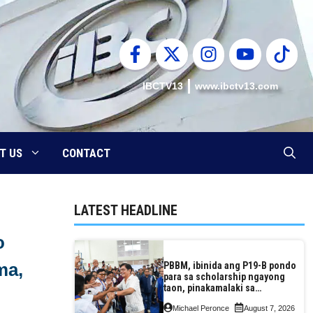
IBCTV13
www.ibctv13.com
T US
CONTACT
LATEST HEADLINE
o
ma,
PBBM, ibinida ang P19-B pondo
para sa scholarship ngayong
taon, pinakamalaki sa
kasaysayan ng TESDA
Michael Peronce
August 7, 2026