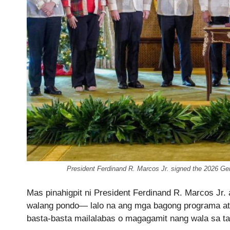
President Ferdinand R. Marcos Jr. signed the 2026 Ge
Mas pinahigpit ni President Ferdinand R. Marcos Jr
walang pondo— lalo na ang mga bagong programa at
basta-basta mailalabas o magagamit nang wala sa t