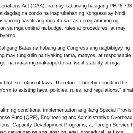
priations Act (GAA), na may kabuuang halagang PHP6.793
s at dagdag na pondo na inaprubahan ng Kongreso ay hindi
asigurong pasok ang mga ito sa cash programming ng
n sa mga umiiral na budget rules at procedures, at may
obyerno.
a Saligang Batas na habang ang Congress ang nagbibigay ng
ng may tungkulin na tiyaking tama, maayos, at responsable
et na maaaring makaapekto sa fiscal stability at mga
aithful execution of laws. Therefore, I hereby condition the
form to existing laws, policies, rules, and regulations,” sinab
ilalim ng conditional implementation ang ilang Special Provis
onse Fund (QRF), Engineering and Administrative Overhead
ions, Capacity Development Programs, at Foreign Service 
g natugunan na ang lahat ng legal, procedural, at fiscal