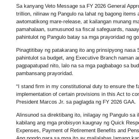
Sa kanyang Veto Message sa FY 2026 General Appro
trillion, nilinaw ng Pangulo na lahat ng bagong item
awtomatikong mare-release, at kailangan munang m
pamahalaan, sumusunod sa fiscal safeguards, naaayo
pahintulot ng Pangulo batay sa mga prayoridad ng g
Pinagtitibay ng patakarang ito ang prinsipyong nas
pahintulot sa budget, ang Executive Branch naman a
pagpapatupad nito, lalo na sa mga pagbabago sa budg
pambansang prayoridad.
“I stand firm in my constitutional duty to ensure the f
implementation of certain provisions in this Act to con
President Marcos Jr. sa paglagda ng FY 2026 GAA.
Alinsunod sa direktibang ito, inilagay ng Pangulo sa 
kabilang ang mga probisyon kaugnay ng Quick Resp
Expenses, Payment of Retirement Benefits and Pens
Ang pondo para sa mga ito ay mailalabas lamang kapa