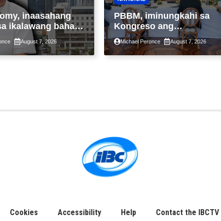
omy, inaasahang
PBBM, iminungkahi sa
sa ikalawang bahagi
Kongreso ang
 kasunod ng 2.3%
pansamantalang
once
August 7, 2026
Michael Peronce
August 7, 2026
ot ng Middle East
suspensyon sa
kaantala ng public
pagpapatupad ng Real
tion
Property Valuation and
Assessment Reform Act
Cookies
Accessibility
Help
Contact the IBCTV