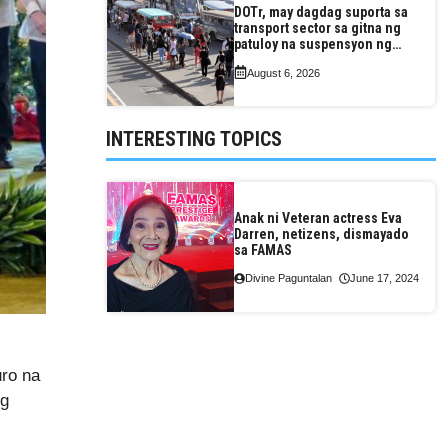
DOTr, may dagdag suporta sa
transport sector sa gitna ng
patuloy na suspensyon ng
taas-pasahe
August 6, 2026
INTERESTING TOPICS
Anak ni Veteran actress Eva
Darren, netizens, dismayado
sa FAMAS
Divine Paguntalan
June 17, 2024
uro na
ng