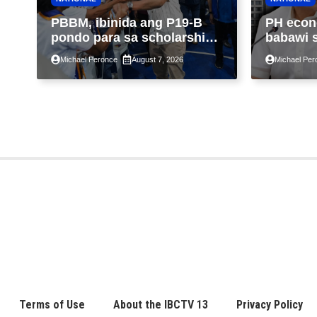
PBBM, ibinida ang P19-B
PH econ
pondo para sa scholarship
babawi 
ngayong taon, pinakamalaki
ng taon
Michael Peronce
August 7, 2026
Michael Per
sa kasaysayan ng TESDA
GDP dul
war, pag
construc
Terms of Use
About the IBCTV 13
Privacy Policy