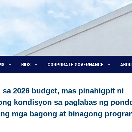
MS
BIDS
CORPORATE GOVERNANCE
ABOU
sa 2026 budget, mas pinahigpit ni
ktong kondisyon sa paglabas ng pond
 ang mga bagong at binagong progra