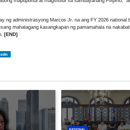
adong mapupunta at magsisilbi sa sambayanang Pilipino,” a
ibay ng administrasyong Marcos Jr. na ang FY 2026 national 
di isang mahalagang kasangkapan ng pamamahala na nakabat
n.
[END]
kedIn
NATIONAL