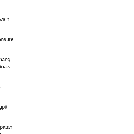
wain
ensure
 nang
linaw
—
gpit
.
patan,