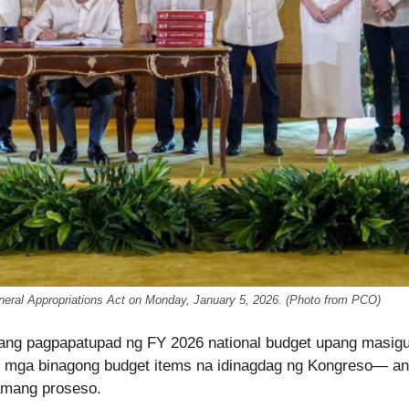
neral Appropriations Act on Monday, January 5, 2026. (Photo from PCO)
. ang pagpapatupad ng FY 2026 national budget upang masig
 mga binagong budget items na idinagdag ng Kongreso— a
amang proseso.