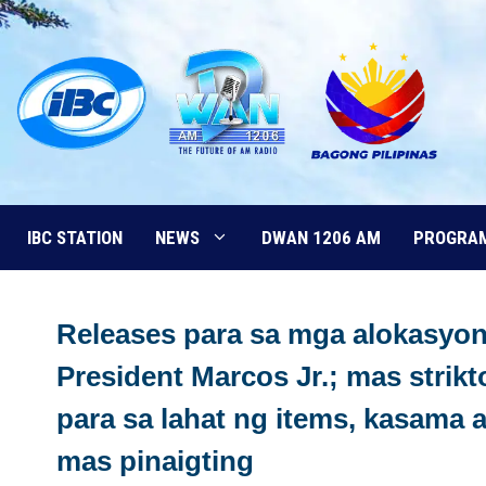
Skip
to
content
IBC STATION
NEWS
DWAN 1206 AM
PROGRA
Releases para sa mga alokasyon 
President Marcos Jr.; mas stri
para sa lahat ng items, kasama
mas pinaigting