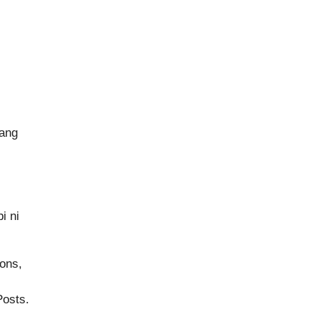
 ang
i ni
ions,
Posts.