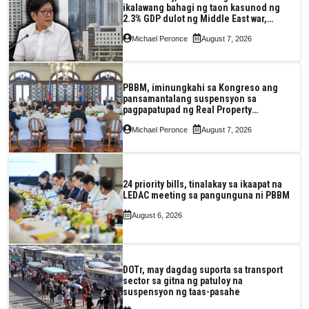
ikalawang bahagi ng taon kasunod ng
2.3% GDP dulot ng Middle East war,
pagkaantala ng public construction
Michael Peronce
August 7, 2026
PBBM, iminungkahi sa Kongreso ang
pansamantalang suspensyon sa
pagpapatupad ng Real Property
Valuation and Assessment Reform Act
Michael Peronce
August 7, 2026
24 priority bills, tinalakay sa ikaapat na
LEDAC meeting sa pangunguna ni PBBM
August 6, 2026
DOTr, may dagdag suporta sa transport
sector sa gitna ng patuloy na
suspensyon ng taas-pasahe