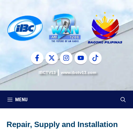
Skip
to
content
IBCTV13
www.ibctv13.com
MENU
Repair, Supply and Installation