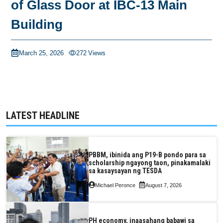
of Glass Door at IBC-13 Main
Building
March 25, 2026
272
Views
LATEST HEADLINE
PBBM, ibinida ang P19-B pondo para sa
scholarship ngayong taon, pinakamalaki
sa kasaysayan ng TESDA
Michael Peronce
August 7, 2026
PH economy, inaasahang babawi sa