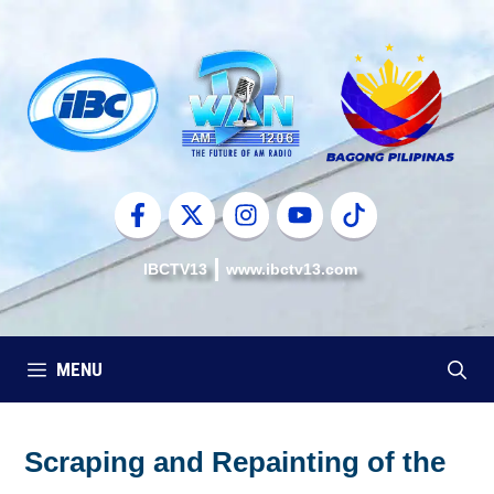
Skip
to
content
IBCTV13
www.ibctv13.com
MENU
Scraping and Repainting of the