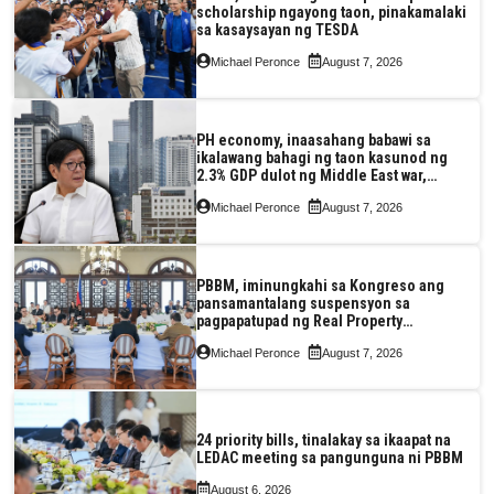
scholarship ngayong taon, pinakamalaki
sa kasaysayan ng TESDA
Michael Peronce
August 7, 2026
PH economy, inaasahang babawi sa
ikalawang bahagi ng taon kasunod ng
2.3% GDP dulot ng Middle East war,
pagkaantala ng public construction
Michael Peronce
August 7, 2026
PBBM, iminungkahi sa Kongreso ang
pansamantalang suspensyon sa
pagpapatupad ng Real Property
Valuation and Assessment Reform Act
Michael Peronce
August 7, 2026
24 priority bills, tinalakay sa ikaapat na
LEDAC meeting sa pangunguna ni PBBM
August 6, 2026