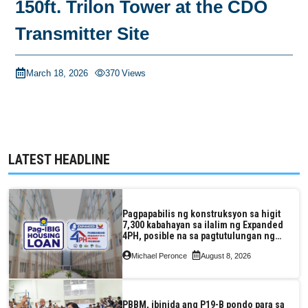
150ft. Trilon Tower at the CDO
Transmitter Site
March 18, 2026
370
Views
LATEST HEADLINE
Pagpapabilis ng konstruksyon sa higit
7,300 kabahayan sa ilalim ng Expanded
4PH, posible na sa pagtutulungan ng
Pag-IBIG at P.A. Alvarez
Michael Peronce
August 8, 2026
PBBM, ibinida ang P19-B pondo para sa