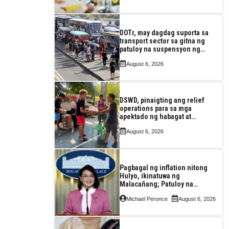
DOTr, may dagdag suporta sa
transport sector sa gitna ng
patuloy na suspensyon ng
taas-pasahe
August 6, 2026
DSWD, pinaigting ang relief
operations para sa mga
apektado ng habagat at
Bagyong Luis, Maymay
August 6, 2026
Pagbagal ng inflation nitong
Hulyo, ikinatuwa ng
Malacañang; Patuloy na
nakatutok sa banta sa
Michael Peronce
August 6, 2026
seguridad sa pagkain,
enerhiya