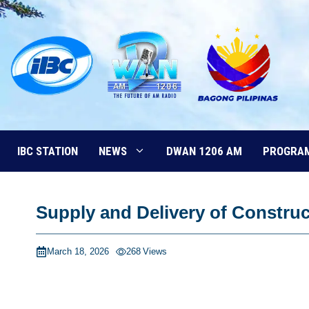
Skip
to
content
IBC STATION
NEWS
DWAN 1206 AM
PROGRA
Supply and Delivery of Construc
March 18, 2026
268
Views