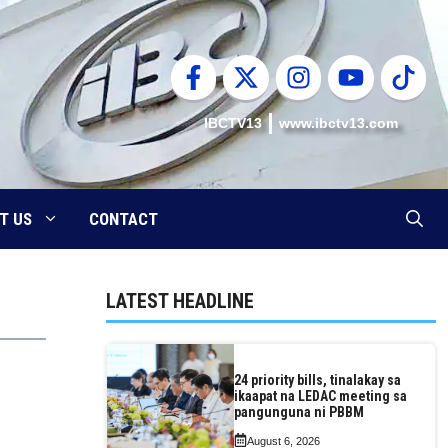
IBCTV13
www.ibctv13.com
T US
CONTACT
LATEST HEADLINE
24 priority bills, tinalakay sa
ikaapat na LEDAC meeting sa
pangunguna ni PBBM
August 6, 2026