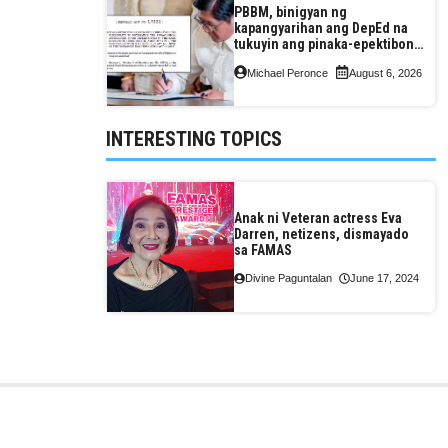
PBBM, binigyan ng
kapangyarihan ang DepEd na
tukuyin ang pinaka-epektibong
paraan ng pagtuturo sa K-12
Michael Peronce
August 6, 2026
INTERESTING TOPICS
Anak ni Veteran actress Eva
Darren, netizens, dismayado
sa FAMAS
Divine Paguntalan
June 17, 2024