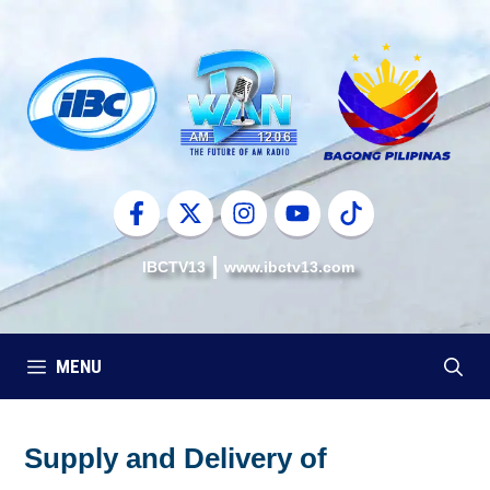
Skip
to
content
IBCTV13
www.ibctv13.com
MENU
Supply and Delivery of