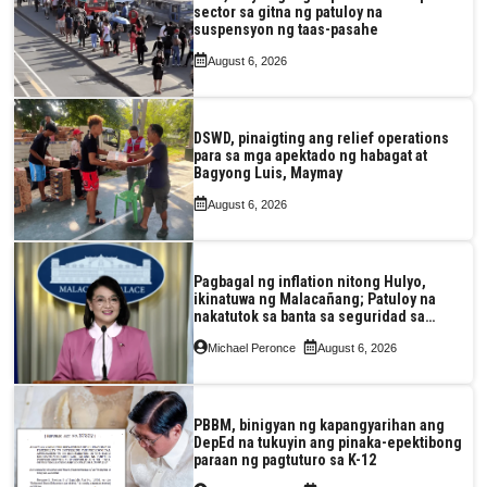
sector sa gitna ng patuloy na
suspensyon ng taas-pasahe
August 6, 2026
DSWD, pinaigting ang relief operations
para sa mga apektado ng habagat at
Bagyong Luis, Maymay
August 6, 2026
Pagbagal ng inflation nitong Hulyo,
ikinatuwa ng Malacañang; Patuloy na
nakatutok sa banta sa seguridad sa
pagkain, enerhiya
Michael Peronce
August 6, 2026
PBBM, binigyan ng kapangyarihan ang
DepEd na tukuyin ang pinaka-epektibong
paraan ng pagtuturo sa K-12