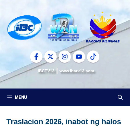
Skip
to
content
IBCTV13
www.ibctv13.com
MENU
Traslacion 2026, inabot ng halos