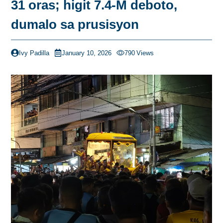
31 oras; higit 7.4-M deboto,
dumalo sa prusisyon
Ivy Padilla
January 10, 2026
790
Views