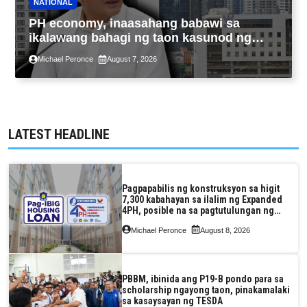
NATIONAL
PH economy, inaasahang babawi sa
ikalawang bahagi ng taon kasunod ng
2.3% GDP dulot ng Middle East war,
Michael Peronce
August 7, 2026
pagkaantala ng public construction
LATEST HEADLINE
Pagpapabilis ng konstruksyon sa higit
7,300 kabahayan sa ilalim ng Expanded
4PH, posible na sa pagtutulungan ng
Pag-IBIG at P.A. Alvarez
Michael Peronce
August 8, 2026
PBBM, ibinida ang P19-B pondo para sa
scholarship ngayong taon, pinakamalaki
sa kasaysayan ng TESDA