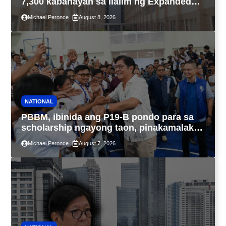
7,300 kabahayan sa ilalim ng Expanded
4PH, posible na sa pagtutulungan ng Pag-
Michael Peronce
August 8, 2026
IBIG at P.A. Alvarez
NATIONAL
PBBM, ibinida ang P19-B pondo para sa
scholarship ngayong taon, pinakamalaki
sa kasaysayan ng TESDA
Michael Peronce
August 7, 2026