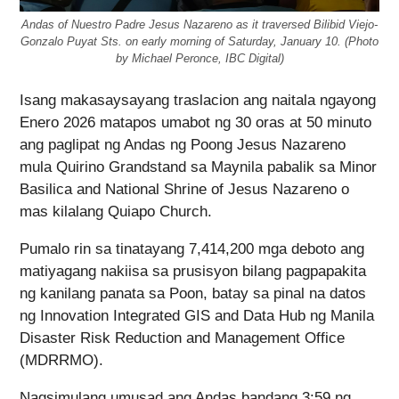
Andas of Nuestro Padre Jesus Nazareno as it traversed Bilibid Viejo-
Gonzalo Puyat Sts. on early morning of Saturday, January 10. (Photo
by Michael Peronce, IBC Digital)
Isang makasaysayang traslacion ang naitala ngayong
Enero 2026 matapos umabot ng 30 oras at 50 minuto
ang paglipat ng Andas ng Poong Jesus Nazareno
mula Quirino Grandstand sa Maynila pabalik sa Minor
Basilica and National Shrine of Jesus Nazareno o
mas kilalang Quiapo Church.
Pumalo rin sa tinatayang 7,414,200 mga deboto ang
matiyagang nakiisa sa prusisyon bilang pagpapakita
ng kanilang panata sa Poon, batay sa pinal na datos
ng Innovation Integrated GIS and Data Hub ng Manila
Disaster Risk Reduction and Management Office
(MDRRMO).
Nagsimulang umusad ang Andas bandang 3:59 ng