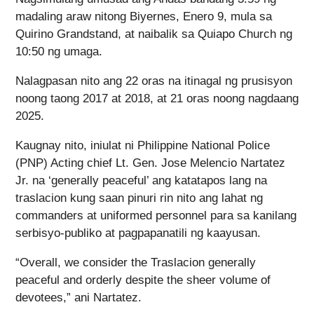
madaling araw nitong Biyernes, Enero 9, mula sa
Quirino Grandstand, at naibalik sa Quiapo Church ng
10:50 ng umaga.
Nalagpasan nito ang 22 oras na itinagal ng prusisyon
noong taong 2017 at 2018, at 21 oras noong nagdaang
2025.
Kaugnay nito, iniulat ni Philippine National Police
(PNP) Acting chief Lt. Gen. Jose Melencio Nartatez
Jr. na ‘generally peaceful’ ang katatapos lang na
traslacion kung saan pinuri rin nito ang lahat ng
commanders at uniformed personnel para sa kanilang
serbisyo-publiko at pagpapanatili ng kaayusan.
“Overall, we consider the Traslacion generally
peaceful and orderly despite the sheer volume of
devotees,” ani Nartatez.