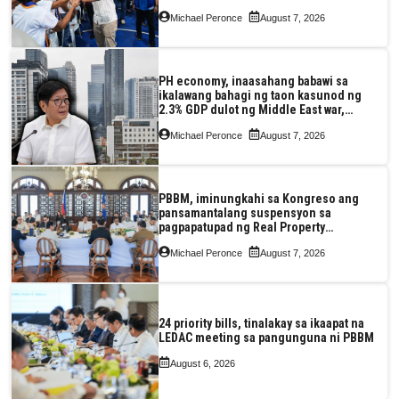
Michael Peronce
August 7, 2026
PH economy, inaasahang babawi sa
ikalawang bahagi ng taon kasunod ng
2.3% GDP dulot ng Middle East war,
pagkaantala ng public construction
Michael Peronce
August 7, 2026
PBBM, iminungkahi sa Kongreso ang
pansamantalang suspensyon sa
pagpapatupad ng Real Property
Valuation and Assessment Reform Act
Michael Peronce
August 7, 2026
24 priority bills, tinalakay sa ikaapat na
LEDAC meeting sa pangunguna ni PBBM
August 6, 2026