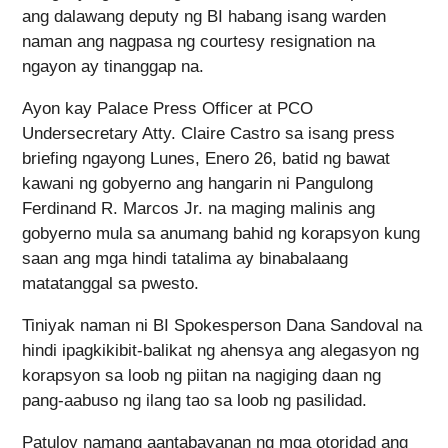
ang dalawang deputy ng BI habang isang warden
naman ang nagpasa ng courtesy resignation na
ngayon ay tinanggap na.
Ayon kay Palace Press Officer at PCO
Undersecretary Atty. Claire Castro sa isang press
briefing ngayong Lunes, Enero 26, batid ng bawat
kawani ng gobyerno ang hangarin ni Pangulong
Ferdinand R. Marcos Jr. na maging malinis ang
gobyerno mula sa anumang bahid ng korapsyon kung
saan ang mga hindi tatalima ay binabalaang
matatanggal sa pwesto.
Tiniyak naman ni BI Spokesperson Dana Sandoval na
hindi ipagkikibit-balikat ng ahensya ang alegasyon ng
korapsyon sa loob ng piitan na nagiging daan ng
pang-aabuso ng ilang tao sa loob ng pasilidad.
Patuloy namang aantabayanan ng mga otoridad ang