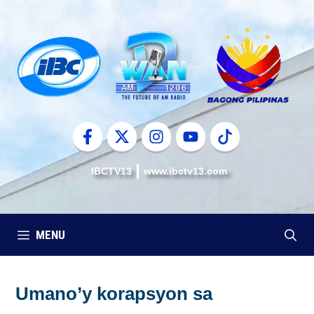
Skip
to
content
IBCTV13
www.ibctv13.com
MENU
Umano’y korapsyon sa