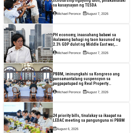
scholarship ngayong taon, pinakamalaki
sa kasaysayan ng TESDA
Michael Peronce
August 7, 2026
PH economy, inaasahang babawi sa
ikalawang bahagi ng taon kasunod ng
2.3% GDP dulot ng Middle East war,
pagkaantala ng public construction
Michael Peronce
August 7, 2026
PBBM, iminungkahi sa Kongreso ang
pansamantalang suspensyon sa
pagpapatupad ng Real Property
Valuation and Assessment Reform Act
Michael Peronce
August 7, 2026
24 priority bills, tinalakay sa ikaapat na
LEDAC meeting sa pangunguna ni PBBM
August 6, 2026