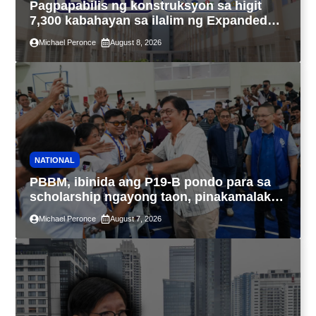
Pagpapabilis ng konstruksyon sa higit
7,300 kabahayan sa ilalim ng Expanded
4PH, posible na sa pagtutulungan ng Pag-
Michael Peronce
August 8, 2026
IBIG at P.A. Alvarez
NATIONAL
PBBM, ibinida ang P19-B pondo para sa
scholarship ngayong taon, pinakamalaki
sa kasaysayan ng TESDA
Michael Peronce
August 7, 2026