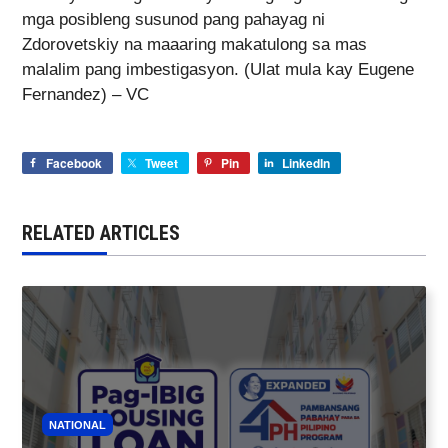
mga posibleng susunod pang pahayag ni
Zdorovetskiy na maaaring makatulong sa mas
malalim pang imbestigasyon. (Ulat mula kay Eugene
Fernandez) – VC
Facebook
Tweet
Pin
LinkedIn
RELATED ARTICLES
NATIONAL