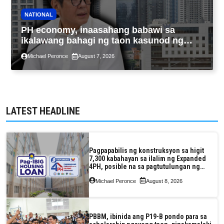
NATIONAL
PH economy, inaasahang babawi sa
ikalawang bahagi ng taon kasunod ng
2.3% GDP dulot ng Middle East war,
Michael Peronce
August 7, 2026
pagkaantala ng public construction
LATEST HEADLINE
Pagpapabilis ng konstruksyon sa higit
7,300 kabahayan sa ilalim ng Expanded
4PH, posible na sa pagtutulungan ng
Pag-IBIG at P.A. Alvarez
Michael Peronce
August 8, 2026
PBBM, ibinida ang P19-B pondo para sa