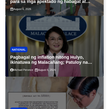
para sa mga apektado ng habagat at
Bagyong Luis, Maymay
August 6, 2026
NATIONAL
Pagbagal ng inflation nitong Hulyo,
ikinatuwa ng Malacañang; Patuloy na
nakatutok sa banta sa seguridad sa
Michael Peronce
August 6, 2026
pagkain, enerhiya