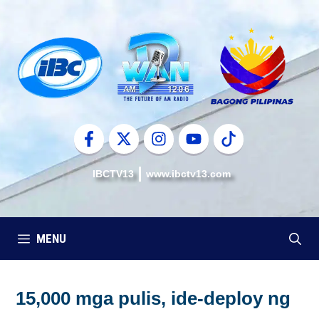
Skip
to
content
IBCTV13
www.ibctv13.com
MENU
15,000 mga pulis, ide-deploy ng