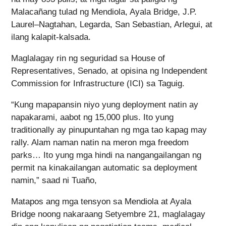
Malacañang tulad ng Mendiola, Ayala Bridge, J.P.
Laurel–Nagtahan, Legarda, San Sebastian, Arlegui, at
ilang kalapit-kalsada.
Maglalagay rin ng seguridad sa House of
Representatives, Senado, at opisina ng Independent
Commission for Infrastructure (ICI) sa Taguig.
“Kung mapapansin niyo yung deployment natin ay
napakarami, aabot ng 15,000 plus. Ito yung
traditionally ay pinupuntahan ng mga tao kapag may
rally. Alam naman natin na meron mga freedom
parks… Ito yung mga hindi na nangangailangan ng
permit na kinakailangan automatic sa deployment
namin,” saad ni Tuaño,
Matapos ang mga tensyon sa Mendiola at Ayala
Bridge noong nakaraang Setyembre 21, maglalagay