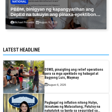
NATIONAL
PBBM, binigyan ng kapangyarihan ang
DepEd na tukuyin ang pinaka-epektibong
paraan ng pagtuturo sa K-12
Michael Peronce
August 6, 2026
LATEST HEADLINE
DSWD, pinaigting ang relief operations
para sa mga apektado ng habagat at
Bagyong Luis, Maymay
August 6, 2026
Pagbagal ng inflation nitong Hulyo,
ikinatuwa ng Malacañang; Patuloy na
nakatutok sa banta sa seguridad sa