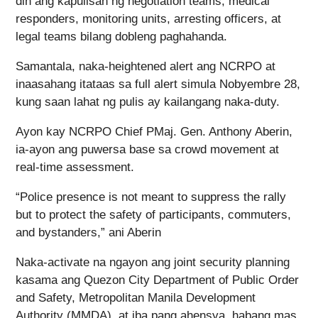
din ang kapulisan ng negotiation teams, medical
responders, monitoring units, arresting officers, at
legal teams bilang dobleng paghahanda.
Samantala, naka-heightened alert ang NCRPO at
inaasahang itataas sa full alert simula Nobyembre 28,
kung saan lahat ng pulis ay kailangang naka-duty.
Ayon kay NCRPO Chief PMaj. Gen. Anthony Aberin,
ia-ayon ang puwersa base sa crowd movement at
real-time assessment.
“Police presence is not meant to suppress the rally
but to protect the safety of participants, commuters,
and bystanders,” ani Aberin
Naka-activate na ngayon ang joint security planning
kasama ang Quezon City Department of Public Order
and Safety, Metropolitan Manila Development
Authority (MMDA), at iba pang ahensya, habang mas