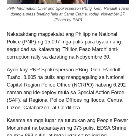
PNP Information Chief and Spokesperson PBrig. Gen. Randulf Tuaño
during a press briefing held at Camp Crame, today, November 27.
(Photo by PNP)
Nakatakdang magpakalat ang Philippine National
Police (PNP) ng 15,097 mga pulis para tiyakin ang
seguridad sa ikalawang ‘Trillion Peso March’ anti-
corruption rally sa darating na Nobyembre 30.
Ayon kay PNP Spokesperson PBrig. Gen. Randulf
Tuaño, 8,805 na pulis ang manggagaling sa National
Capital Region Police Office (NCRPO) habang 6,292
naman ang ide-deploy mula sa Special Action Force
(SAF), at Regional Police Offices ng Ilocos, Central
Luzon, Calabarzon, at Cordillera.
Kasama sa mga lugar na tututukan ang People Power
Monument na babantayan ng 973 pulis, EDSA Shrine
na may 893 pulis, at mga lugar sa paligid ng