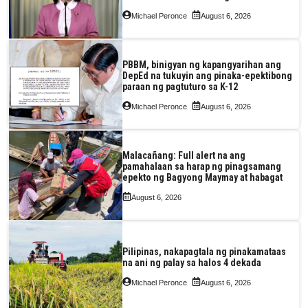
pagkain, enerhiya
Michael Peronce
August 6, 2026
PBBM, binigyan ng kapangyarihan ang
DepEd na tukuyin ang pinaka-epektibong
paraan ng pagtuturo sa K-12
Michael Peronce
August 6, 2026
Malacañang: Full alert na ang
pamahalaan sa harap ng pinagsamang
epekto ng Bagyong Maymay at habagat
August 6, 2026
Pilipinas, nakapagtala ng pinakamataas
na ani ng palay sa halos 4 dekada
Michael Peronce
August 6, 2026