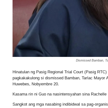
Dismissed Bamban, Ta
Hinatulan ng Pasig Regional Trial Court (Pasig RTC
pagkakakulong si dismissed Bamban, Tarlac Mayor Al
Huwebes, Nobyembre 20.
Kasama rin ni Guo na nasintensyahan sina Rachelle
Sangkot ang mga nasabing indibidwal sa pag-organi