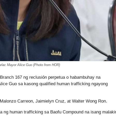
rlac Mayor Alice Guo (Photo from HOR)
) Branch 167 ng reclusión perpetua o habambuhay na
ice Guo sa kasong qualified human trafficking ngayong
 Malonzo Carreon, Jaimielyn Cruz, at Walter Wong Ron.
sa ng human trafficking sa Baofu Compound na isang malaki