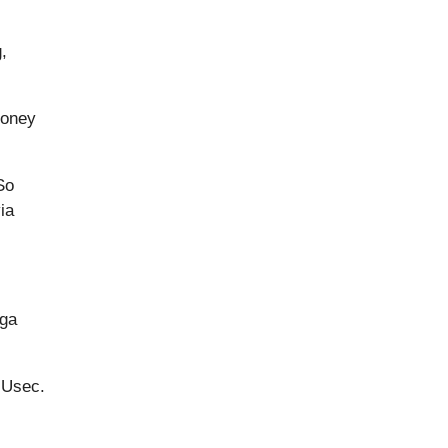
,
money
So
ia
mga
C Usec.