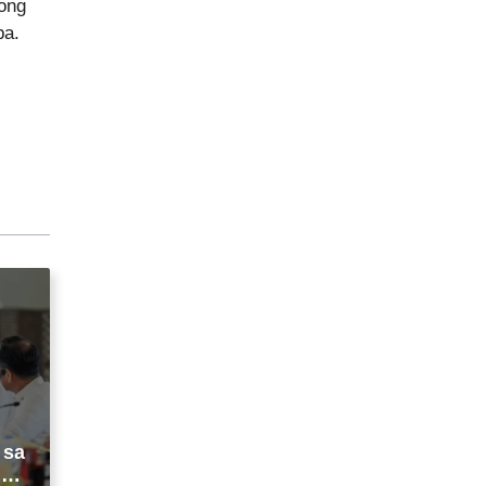
ong
pa.
 sa
ng