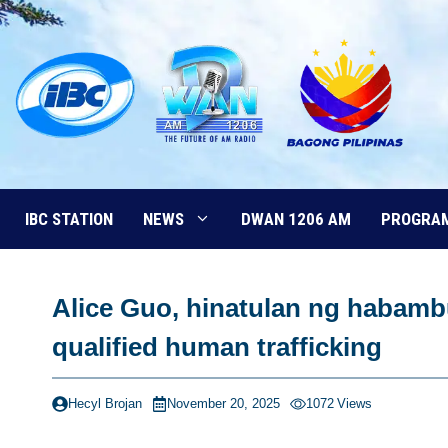
Skip
to
content
IBC STATION
NEWS
DWAN 1206 AM
PROGRA
Alice Guo, hinatulan ng habamb
qualified human trafficking
Hecyl Brojan
November 20, 2025
1072
Views