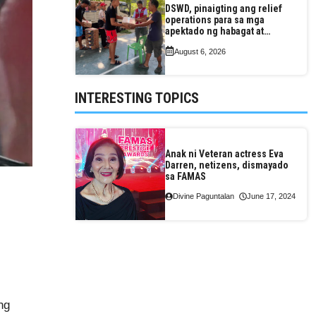
DSWD, pinaigting ang relief
operations para sa mga
apektado ng habagat at
Bagyong Luis, Maymay
August 6, 2026
INTERESTING TOPICS
Anak ni Veteran actress Eva
Darren, netizens, dismayado
sa FAMAS
Divine Paguntalan
June 17, 2024
ng