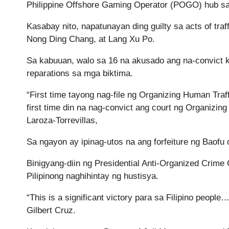
Philippine Offshore Gaming Operator (POGO) hub s
Kasabay nito, napatunayan ding guilty sa acts of tra
Nong Ding Chang, at Lang Xu Po.
Sa kabuuan, walo sa 16 na akusado ang na-convict 
reparations sa mga biktima.
“First time tayong nag-file ng Organizing Human Traf
first time din na nag-convict ang court ng Organizing
Laroza-Torrevillas,
Sa ngayon ay ipinag-utos na ang forfeiture ng Baof
Binigyang-diin ng Presidential Anti-Organized Cri
Pilipinong naghihintay ng hustisya.
“This is a significant victory para sa Filipino peopl
Gilbert Cruz.