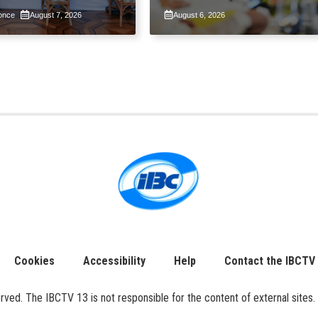
ntalang
sa pangunguna ni PBBM
once
August 7, 2026
August 6, 2026
yon sa
tupad ng Real
 Valuation and
ent Reform Act
Cookies
Accessibility
Help
Contact the IBCTV
ed. The IBCTV 13 is not responsible for the content of external sites. 