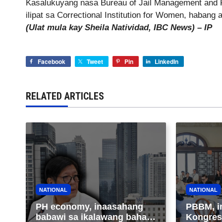
Kasalukuyang nasa Bureau of Jail Management and 
ilipat sa Correctional Institution for Women, habang
(Ulat mula kay Sheila Natividad, IBC News) – IP
Facebook
Tweet
Pin
LinkedIn
RELATED ARTICLES
NATIONAL
NATIONAL
PH economy, inaasahang
PBBM, i
babawi sa ikalawang bahagi
Kongres