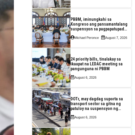
construction
PBBM, iminungkahi sa
Kongreso ang pansamantalang
suspensyon sa pagpapatupad
ng Real Property Valuation and
Michael Peronce
August 7, 2026
Assessment Reform Act
24 priority bills, tinalakay sa
ikaapat na LEDAC meeting sa
pangunguna ni PBBM
August 6, 2026
DOTr, may dagdag suporta sa
transport sector sa gitna ng
patuloy na suspensyon ng
taas-pasahe
August 6, 2026