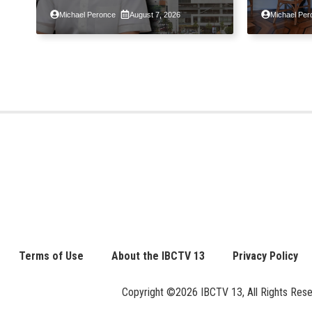
ng taon kasunod ng 2.3%
pansama
Michael Peronce
August 7, 2026
Michael Per
GDP dulot ng Middle East
suspens
war, pagkaantala ng public
pagpapa
construction
Property
Assessm
Terms of Use
About the IBCTV 13
Privacy Policy
Copyright ©2026 IBCTV 13, All Rights Reserv