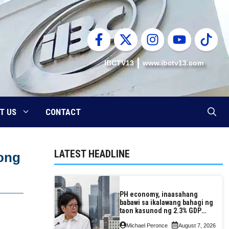
IBCTV13
www.ibctv13.com
T US
CONTACT
LATEST HEADLINE
song
PH economy, inaasahang
babawi sa ikalawang bahagi ng
taon kasunod ng 2.3% GDP
dulot ng Middle East war,
Michael Peronce
August 7, 2026
pagkaantala ng public