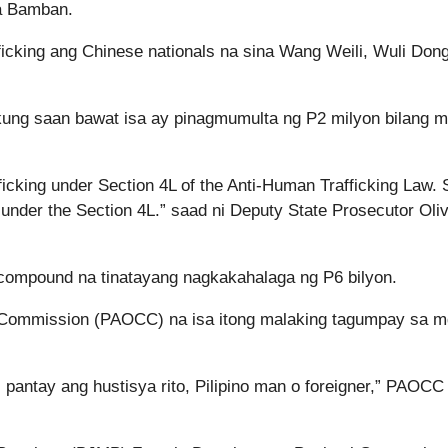
a Bamban.
fficking ang Chinese nationals na sina Wang Weili, Wuli Dong
kung saan bawat isa ay pinagmumulta ng P2 milyon bilang 
ficking under Section 4L of the Anti-Human Trafficking Law. 
 under the Section 4L.” saad ni Deputy State Prosecutor Oliv
u compound na tinatayang nagkakahalaga ng P6 bilyon.
me Commission (PAOCC) na isa itong malaking tagumpay sa 
e… pantay ang hustisya rito, Pilipino man o foreigner,” PAOC