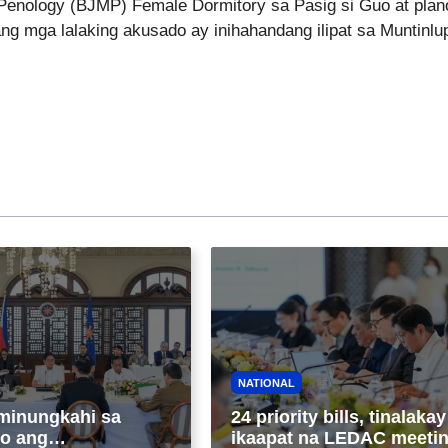
Penology (BJMP) Female Dormitory sa Pasig si Guo at plan
 ang mga lalaking akusado ay inihahandang ilipat sa Muntinlu
NATIONAL
minungkahi sa
24 priority bills, tinalakay
o ang
ikaapat na LEDAC meeti