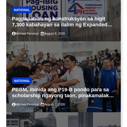
NATIONAL
Pagpapabilis ng konstruksyon sa higit
7,300 kabahayan sa ilalim ng Expanded
4PH, posible na sa pagtutulungan ng Pag-
Michael Peronce
August 8, 2026
IBIG at P.A. Alvarez
NATIONAL
PBBM, ibinida ang P19-B pondo para sa
scholarship ngayong taon, pinakamalaki
sa kasaysayan ng TESDA
Michael Peronce
August 7, 2026