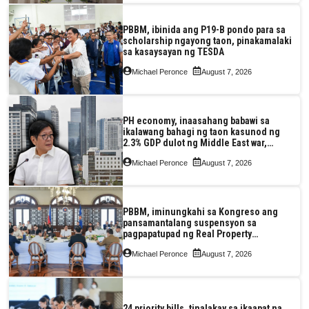
PBBM, ibinida ang P19-B pondo para sa
scholarship ngayong taon, pinakamalaki
sa kasaysayan ng TESDA
Michael Peronce
August 7, 2026
PH economy, inaasahang babawi sa
ikalawang bahagi ng taon kasunod ng
2.3% GDP dulot ng Middle East war,
pagkaantala ng public construction
Michael Peronce
August 7, 2026
PBBM, iminungkahi sa Kongreso ang
pansamantalang suspensyon sa
pagpapatupad ng Real Property
Valuation and Assessment Reform Act
Michael Peronce
August 7, 2026
24 priority bills, tinalakay sa ikaapat na