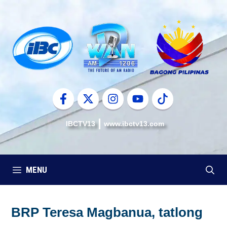
Skip
to
content
IBCTV13
www.ibctv13.com
MENU
BRP Teresa Magbanua, tatlong