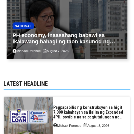
NATIONAL
PH economy, inaasahang babawi sa
ikalawang bahagi ng taon kasunod ng
2.3% GDP dulot ng Middle East war,
Michael Peronce
August 7, 2026
pagkaantala ng public construction
LATEST HEADLINE
Pagpapabilis ng konstruksyon sa higit
7,300 kabahayan sa ilalim ng Expanded
4PH, posible na sa pagtutulungan ng
Pag-IBIG at P.A. Alvarez
Michael Peronce
August 8, 2026