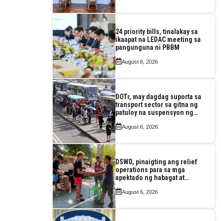
24 priority bills, tinalakay sa
ikaapat na LEDAC meeting sa
pangunguna ni PBBM
August 6, 2026
DOTr, may dagdag suporta sa
transport sector sa gitna ng
patuloy na suspensyon ng
taas-pasahe
August 6, 2026
DSWD, pinaigting ang relief
operations para sa mga
apektado ng habagat at
Bagyong Luis, Maymay
August 6, 2026