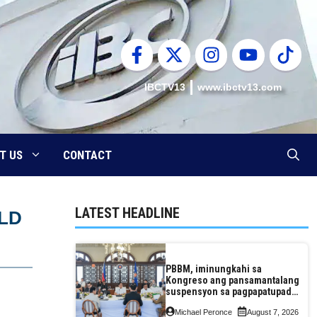
IBCTV13
www.ibctv13.com
T US
CONTACT
LATEST HEADLINE
LD
PBBM, iminungkahi sa
Kongreso ang pansamantalang
suspensyon sa pagpapatupad
ng Real Property Valuation and
Michael Peronce
August 7, 2026
Assessment Reform Act