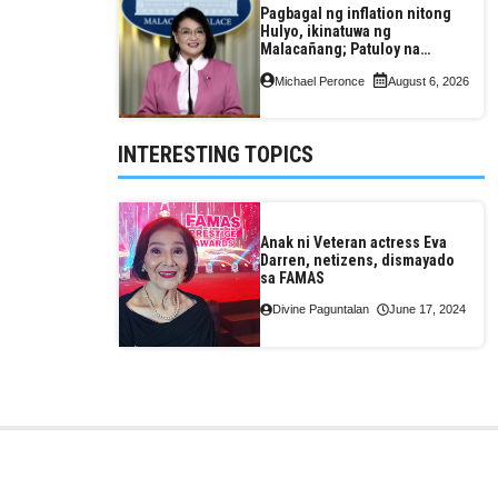
Pagbagal ng inflation nitong
Hulyo, ikinatuwa ng
Malacañang; Patuloy na
nakatutok sa banta sa
Michael Peronce
August 6, 2026
seguridad sa pagkain,
enerhiya
INTERESTING TOPICS
Anak ni Veteran actress Eva
Darren, netizens, dismayado
sa FAMAS
Divine Paguntalan
June 17, 2024