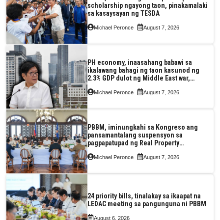
scholarship ngayong taon, pinakamalaki
sa kasaysayan ng TESDA
Michael Peronce
August 7, 2026
PH economy, inaasahang babawi sa
ikalawang bahagi ng taon kasunod ng
2.3% GDP dulot ng Middle East war,
pagkaantala ng public construction
Michael Peronce
August 7, 2026
PBBM, iminungkahi sa Kongreso ang
pansamantalang suspensyon sa
pagpapatupad ng Real Property
Valuation and Assessment Reform Act
Michael Peronce
August 7, 2026
24 priority bills, tinalakay sa ikaapat na
LEDAC meeting sa pangunguna ni PBBM
August 6, 2026