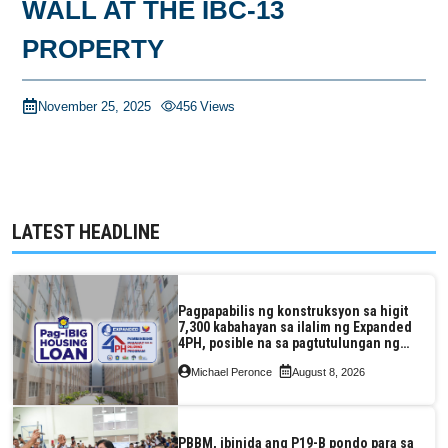
WALL AT THE IBC-13
PROPERTY
November 25, 2025
456
Views
LATEST HEADLINE
Pagpapabilis ng konstruksyon sa higit
7,300 kabahayan sa ilalim ng Expanded
4PH, posible na sa pagtutulungan ng
Pag-IBIG at P.A. Alvarez
Michael Peronce
August 8, 2026
PBBM, ibinida ang P19-B pondo para sa