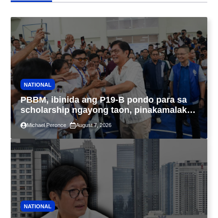
NATIONAL
PBBM, ibinida ang P19-B pondo para sa
scholarship ngayong taon, pinakamalaki
sa kasaysayan ng TESDA
Michael Peronce
August 7, 2026
NATIONAL