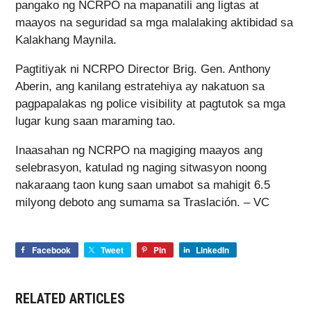
pangako ng NCRPO na mapanatili ang ligtas at
maayos na seguridad sa mga malalaking aktibidad sa
Kalakhang Maynila.
Pagtitiyak ni NCRPO Director Brig. Gen. Anthony
Aberin, ang kanilang estratehiya ay nakatuon sa
pagpapalakas ng police visibility at pagtutok sa mga
lugar kung saan maraming tao.
Inaasahan ng NCRPO na magiging maayos ang
selebrasyon, katulad ng naging sitwasyon noong
nakaraang taon kung saan umabot sa mahigit 6.5
milyong deboto ang sumama sa Traslación. – VC
Facebook
Tweet
Pin
LinkedIn
RELATED ARTICLES