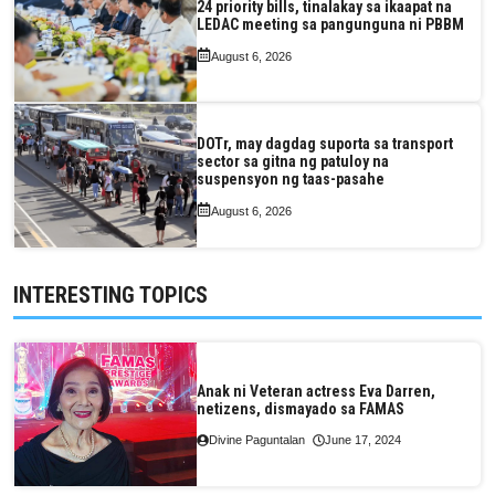
24 priority bills, tinalakay sa ikaapat na
LEDAC meeting sa pangunguna ni PBBM
August 6, 2026
DOTr, may dagdag suporta sa transport
sector sa gitna ng patuloy na
suspensyon ng taas-pasahe
August 6, 2026
INTERESTING TOPICS
Anak ni Veteran actress Eva Darren,
netizens, dismayado sa FAMAS
Divine Paguntalan
June 17, 2024