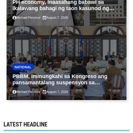
PH economy, inaasahang babawi sa
ikalawang bahagi ng taon kasunod ng
2.3% GDP dulot ng Middle East war,
Michael Peronce
August 7, 2026
pagkaantala ng public construction
NATIONAL
PBBM, iminungkahi sa Kongreso ang
pansamantalang suspensyon sa
pagpapatupad ng Real Property Valuation
Michael Peronce
August 7, 2026
and Assessment Reform Act
LATEST HEADLINE