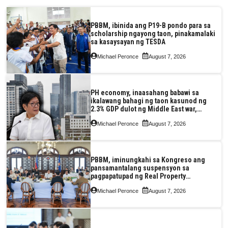
PBBM, ibinida ang P19-B pondo para sa
scholarship ngayong taon, pinakamalaki
sa kasaysayan ng TESDA
Michael Peronce
August 7, 2026
PH economy, inaasahang babawi sa
ikalawang bahagi ng taon kasunod ng
2.3% GDP dulot ng Middle East war,
pagkaantala ng public construction
Michael Peronce
August 7, 2026
PBBM, iminungkahi sa Kongreso ang
pansamantalang suspensyon sa
pagpapatupad ng Real Property
Valuation and Assessment Reform Act
Michael Peronce
August 7, 2026