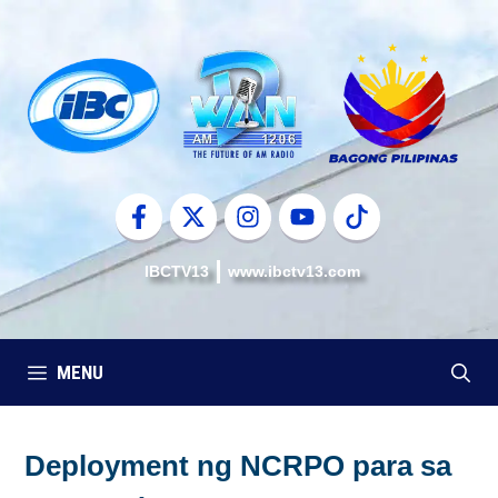
Skip
to
content
IBCTV13
www.ibctv13.com
MENU
Deployment ng NCRPO para sa