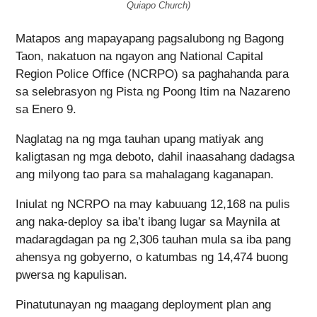
Quiapo Church)
Matapos ang mapayapang pagsalubong ng Bagong
Taon, nakatuon na ngayon ang National Capital
Region Police Office (NCRPO) sa paghahanda para
sa selebrasyon ng Pista ng Poong Itim na Nazareno
sa Enero 9.
Naglatag na ng mga tauhan upang matiyak ang
kaligtasan ng mga deboto, dahil inaasahang dadagsa
ang milyong tao para sa mahalagang kaganapan.
Iniulat ng NCRPO na may kabuuang 12,168 na pulis
ang naka-deploy sa iba’t ibang lugar sa Maynila at
madaragdagan pa ng 2,306 tauhan mula sa iba pang
ahensya ng gobyerno, o katumbas ng 14,474 buong
pwersa ng kapulisan.
Pinatutunayan ng maagang deployment plan ang