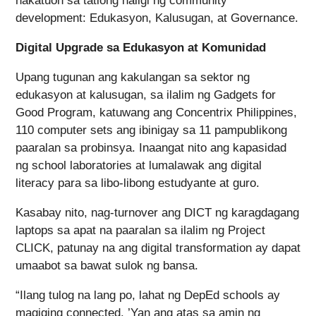
nakatuon sa tatlong haligi ng community
development: Edukasyon, Kalusugan, at Governance.
Digital Upgrade sa Edukasyon at Komunidad
Upang tugunan ang kakulangan sa sektor ng
edukasyon at kalusugan, sa ilalim ng Gadgets for
Good Program, katuwang ang Concentrix Philippines,
110 computer sets ang ibinigay sa 11 pampublikong
paaralan sa probinsya. Inaangat nito ang kapasidad
ng school laboratories at lumalawak ang digital
literacy para sa libo-libong estudyante at guro.
Kasabay nito, nag-turnover ang DICT ng karagdagang
laptops sa apat na paaralan sa ilalim ng Project
CLICK, patunay na ang digital transformation ay dapat
umaabot sa bawat sulok ng bansa.
“Ilang tulog na lang po, lahat ng DepEd schools ay
magiging connected. ’Yan ang atas sa amin ng