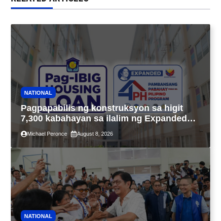
NATIONAL
Pagpapabilis ng konstruksyon sa higit
7,300 kabahayan sa ilalim ng Expanded
4PH, posible na sa pagtutulungan ng Pag-
Michael Peronce
August 8, 2026
IBIG at P.A. Alvarez
NATIONAL