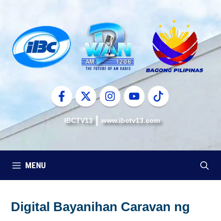
Skip
to
content
IBCTV13
www.ibctv13.com
MENU
Digital Bayanihan Caravan ng