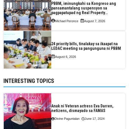
PBBM, iminungkahi sa Kongreso ang
pansamantalang suspensyon sa
pagpapatupad ng Real Property
Valuation and Assessment Reform Act
Michael Peronce
August 7, 2026
24 priority bills, tinalakay sa ikaapat na
LEDAC meeting sa pangunguna ni PBBM
August 6, 2026
INTERESTING TOPICS
Anak ni Veteran actress Eva Darren,
netizens, dismayado sa FAMAS
Divine Paguntalan
June 17, 2024