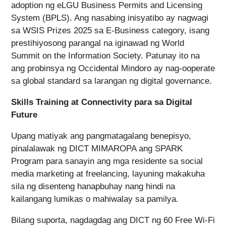
adoption ng eLGU Business Permits and Licensing
System (BPLS). Ang nasabing inisyatibo ay nagwagi
sa WSIS Prizes 2025 sa E-Business category, isang
prestihiyosong parangal na iginawad ng World
Summit on the Information Society. Patunay ito na
ang probinsya ng Occidental Mindoro ay nag-ooperate
sa global standard sa larangan ng digital governance.
Skills Training at Connectivity para sa Digital
Future
Upang matiyak ang pangmatagalang benepisyo,
pinalalawak ng DICT MIMAROPA ang SPARK
Program para sanayin ang mga residente sa social
media marketing at freelancing, layuning makakuha
sila ng disenteng hanapbuhay nang hindi na
kailangang lumikas o mahiwalay sa pamilya.
Bilang suporta, nagdagdag ang DICT ng 60 Free Wi-Fi