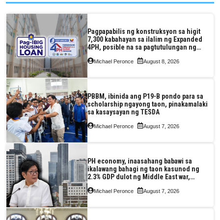
Pagpapabilis ng konstruksyon sa higit
7,300 kabahayan sa ilalim ng Expanded
4PH, posible na sa pagtutulungan ng
Pag-IBIG at P.A. Alvarez
Michael Peronce
August 8, 2026
PBBM, ibinida ang P19-B pondo para sa
scholarship ngayong taon, pinakamalaki
sa kasaysayan ng TESDA
Michael Peronce
August 7, 2026
PH economy, inaasahang babawi sa
ikalawang bahagi ng taon kasunod ng
2.3% GDP dulot ng Middle East war,
pagkaantala ng public construction
Michael Peronce
August 7, 2026