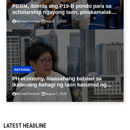
PBBM, ibinida ang P19-B pondo para sa
scholarship ngayong taon, pinakamalaki
sa kasaysayan ng TESDA
Michael Peronce
August 7, 2026
NATIONAL
PH economy, inaasahang babawi sa
ikalawang bahagi ng taon kasunod ng
2.3% GDP dulot ng Middle East war,
Michael Peronce
August 7, 2026
pagkaantala ng public construction
LATEST HEADLINE