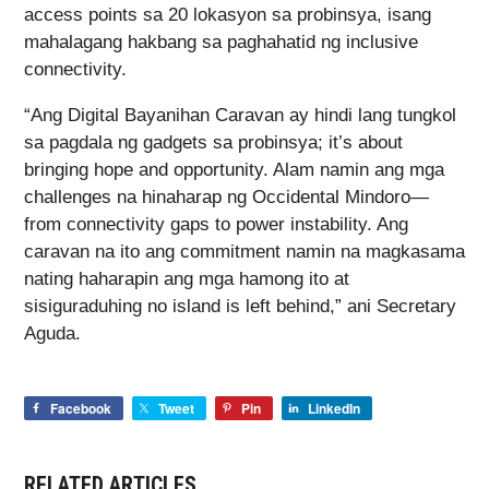
access points sa 20 lokasyon sa probinsya, isang
mahalagang hakbang sa paghahatid ng inclusive
connectivity.
“Ang Digital Bayanihan Caravan ay hindi lang tungkol
sa pagdala ng gadgets sa probinsya; it’s about
bringing hope and opportunity. Alam namin ang mga
challenges na hinaharap ng Occidental Mindoro—
from connectivity gaps to power instability. Ang
caravan na ito ang commitment namin na magkasama
nating haharapin ang mga hamong ito at
sisiguraduhing no island is left behind,” ani Secretary
Aguda.
Facebook
Tweet
Pin
LinkedIn
RELATED ARTICLES