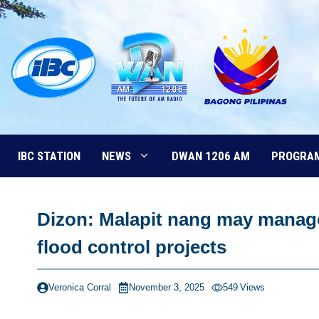
Skip
to
content
IBC STATION
NEWS
DWAN 1206 AM
PROGRA
Dizon: Malapit nang may manag
flood control projects
Veronica Corral
November 3, 2025
549
Views