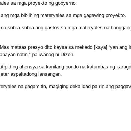
ales sa mga proyekto ng gobyerno.
e ang mga bibilhing materyales sa mga gagawing proyekto.
na sobra-sobra ang gastos sa mga materyales na hanggan
. Mas mataas presyo dito kaysa sa mekado [kaya] ‘yan ang i
bayan natin,” paliwanag ni Dizon.
titipid ng ahensya sa kanilang pondo na katumbas ng karag
meter aspaltadong lansangan.
eryales na gagamitin, magiging dekalidad pa rin ang pagga