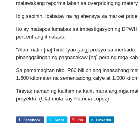
malawakang reporma laban sa overpricing ng matery
Ibig sabihin, ibabatay na ng ahensya sa market pric
Ito ay matapos lumabas sa imbestigasyon ng DPWH 
percent ang itinataas.
“Alam natin [na] hindi ‘yan [ang] presyo sa merkado
pinanggalingan ng pagnanakaw [ng] pera ng mga kaba
Sa pamamagitan nito, P60 billion ang inaasahang ma
1,600 kilometer na sementadong kalye at 1,000 kilo
Tiniyak naman ng kalihim na kahit mura ang mga mat
proyekto. (Ulat mula kay Patricia Lopez)
Facebook
Tweet
Pin
LinkedIn