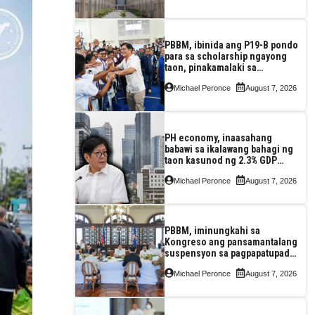
PBBM, ibinida ang P19-B pondo
para sa scholarship ngayong
taon, pinakamalaki sa
kasaysayan ng TESDA
Michael Peronce
August 7, 2026
PH economy, inaasahang
babawi sa ikalawang bahagi ng
taon kasunod ng 2.3% GDP
dulot ng Middle East war,
Michael Peronce
August 7, 2026
pagkaantala ng public
construction
PBBM, iminungkahi sa
Kongreso ang pansamantalang
suspensyon sa pagpapatupad
ng Real Property Valuation and
Michael Peronce
August 7, 2026
Assessment Reform Act