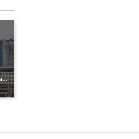
agi
t
ic