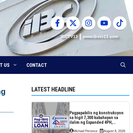
IBCTV13
www.ibctv13.com
T US
CONTACT
LATEST HEADLINE
ng
Pagpapabilis ng konstruksyon
sa higit 7,300 kabahayan sa
ilalim ng Expanded 4PH,
posible na sa pagtutulungan
Michael Peronce
August 8, 2026
ng Pag-IBIG at P.A. Alvarez