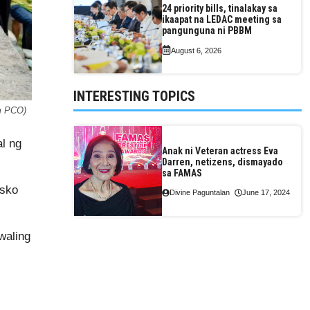
24 priority bills, tinalakay sa
ikaapat na LEDAC meeting sa
pangunguna ni PBBM
August 6, 2026
INTERESTING TOPICS
om PCO)
l ng
Anak ni Veteran actress Eva
Darren, netizens, dismayado
sa FAMAS
asko
Divine Paguntalan
June 17, 2024
waling