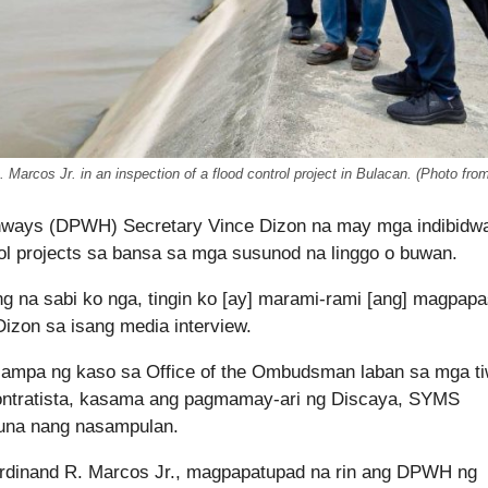
rcos Jr. in an inspection of a flood control project in Bulacan. (Photo fr
hways (DPWH) Secretary Vince Dizon na may mga indibidwa
 projects sa bansa sa mga susunod na linggo o buwan.
ng na sabi ko nga, tingin ko [ay] marami-rami [ang] magpap
Dizon sa isang media interview.
asampa ng kaso sa Office of the Ombudsman laban sa mga ti
ontratista, kasama ang pagmamay-ari ng Discaya, SYMS
auna nang nasampulan.
erdinand R. Marcos Jr., magpapatupad na rin ang DPWH ng