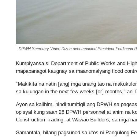
DPWH Secretary Vince Dizon accompanied President Ferdinand R. Ma
Kumpiyansa si Department of Public Works and Hig
mapapanagot kaugnay sa maanomalyang flood control
“Makikita na natin [ang] mga unang tao na makukulo
sa kulungan in the next few weeks [or] months,” ani 
Ayon sa kalihim, hindi tumitigil ang DPWH sa pags
opisyal kung saan 26 DPWH personnel at anim na k
Construction Trading, at Wawao Builders, sa mga n
Samantala, bilang pagsunod sa utos ni Pangulong F