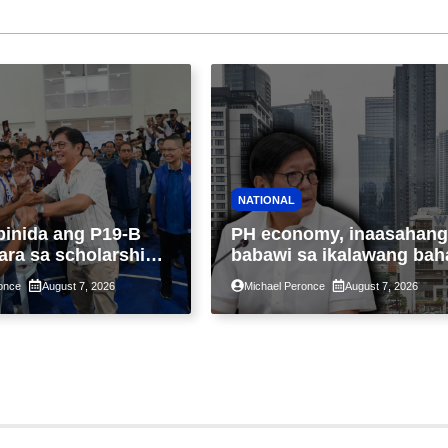
NATIONAL
binida ang P19-B
PH economy, inaasahang
ara sa scholarship
babawi sa ikalawang bah
 taon, pinakamalaki
ng taon kasunod ng 2.3%
once
August 7, 2026
Michael Peronce
August 7, 2026
ysayan ng TESDA
GDP dulot ng Middle Eas
war, pagkaantala ng publ
construction