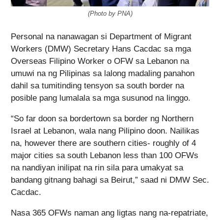
(Photo by PNA)
Personal na nanawagan si Department of Migrant
Workers (DMW) Secretary Hans Cacdac sa mga
Overseas Filipino Worker o OFW sa Lebanon na
umuwi na ng Pilipinas sa lalong madaling panahon
dahil sa tumitinding tensyon sa south border na
posible pang lumalala sa mga susunod na linggo.
“So far doon sa bordertown sa border ng Northern
Israel at Lebanon, wala nang Pilipino doon. Nailikas
na, however there are southern cities- roughly of 4
major cities sa south Lebanon less than 100 OFWs
na nandiyan inilipat na rin sila para umakyat sa
bandang gitnang bahagi sa Beirut,” saad ni DMW Sec.
Cacdac.
Nasa 365 OFWs naman ang ligtas nang na-repatriate,