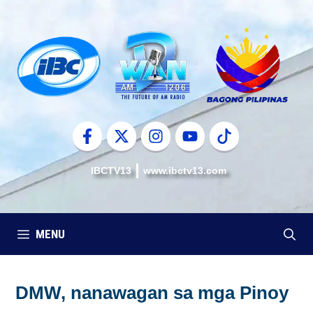
Skip
to
content
IBCTV13
www.ibctv13.com
MENU
DMW, nanawagan sa mga Pinoy