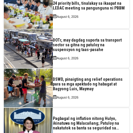
24 priority bills, tinalakay sa ikaapat na
LEDAC meeting sa pangunguna ni PBBM
August 6, 2026
DOTr, may dagdag suporta sa transport
sector sa gitna ng patuloy na
suspensyon ng taas-pasahe
August 6, 2026
DSWD, pinaigting ang relief operations
para sa mga apektado ng habagat at
Bagyong Luis, Maymay
August 6, 2026
Pagbagal ng inflation nitong Hulyo,
ikinatuwa ng Malacañang; Patuloy na
nakatutok sa banta sa seguridad sa
pagkain, enerhiya