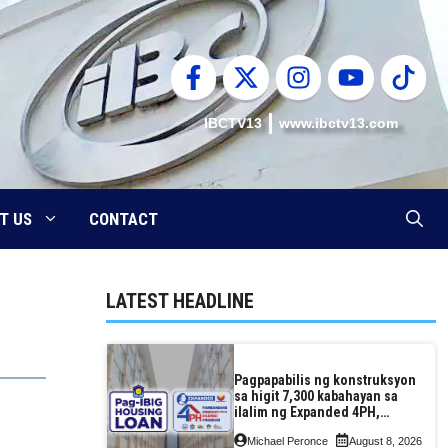
IBCTV13
www.ibctv13.com
T US
CONTACT
LATEST HEADLINE
Pagpapabilis ng konstruksyon
sa higit 7,300 kabahayan sa
ilalim ng Expanded 4PH,
posible na sa pagtutulungan
Michael Peronce
August 8, 2026
ng Pag-IBIG at P.A. Alvarez