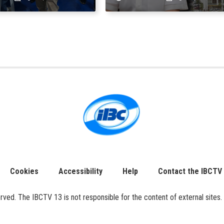
ysayan ng TESDA
GDP dulot ng Middle Eas
war, pagkaantala ng publ
construction
Cookies
Accessibility
Help
Contact the IBCTV
ed. The IBCTV 13 is not responsible for the content of external sites. 