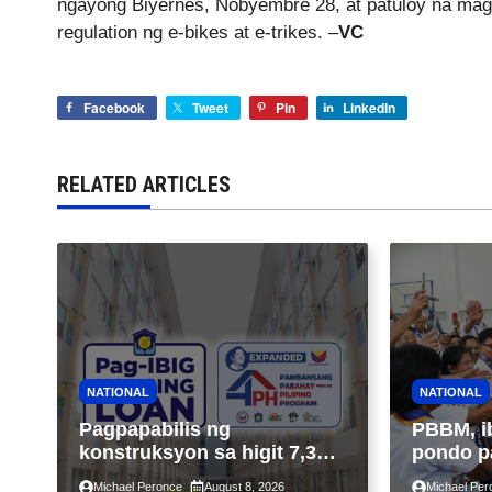
ngayong Biyernes, Nobyembre 28, at patuloy na mags
regulation ng e-bikes at e-trikes. –
VC
Facebook
Tweet
Pin
LinkedIn
RELATED ARTICLES
NATIONAL
NATIONAL
Pagpapabilis ng
PBBM, i
konstruksyon sa higit 7,300
pondo p
kabahayan sa ilalim ng
ngayong
Michael Peronce
August 8, 2026
Michael Per