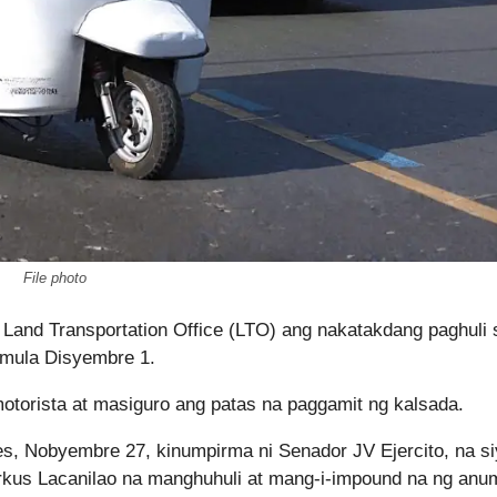
File photo
 Land Transportation Office (LTO) ang nakatakdang paghuli 
imula Disyembre 1.
otorista at masiguro ang patas na paggamit ng kalsada.
s, Nobyembre 27, kinumpirma ni Senador JV Ejercito, na s
rkus Lacanilao na manghuhuli at mang-i-impound na ng an