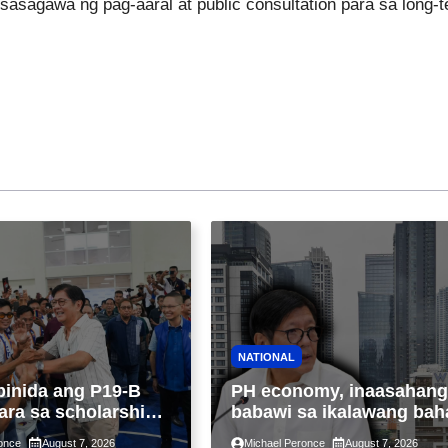
asagawa ng pag-aaral at public consultation para sa long-
NATIONAL
binida ang P19-B
PH economy, inaasahang
ara sa scholarship
babawi sa ikalawang bah
 taon, pinakamalaki
ng taon kasunod ng 2.3%
once
August 7, 2026
Michael Peronce
August 7, 2026