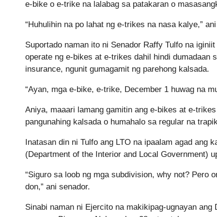
e-bike o e-trike na lalabag sa patakaran o masasang
“Huhulihin na po lahat ng e-trikes na nasa kalye,” ani
Suportado naman ito ni Senador Raffy Tulfo na iginiit
operate ng e-bikes at e-trikes dahil hindi dumadaan s
insurance, ngunit gumagamit ng parehong kalsada.
“Ayan, mga e-bike, e-trike, December 1 huwag na m
Aniya, maaari lamang gamitin ang e-bikes at e-trikes
pangunahing kalsada o humahalo sa regular na trapi
Inatasan din ni Tulfo ang LTO na ipaalam agad ang
(Department of the Interior and Local Government) 
“Siguro sa loob ng mga subdivision, why not? Pero 
don,” ani senador.
Sinabi naman ni Ejercito na makikipag-ugnayan ang