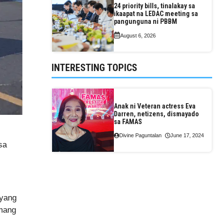
24 priority bills, tinalakay sa
ikaapat na LEDAC meeting sa
pangunguna ni PBBM
August 6, 2026
INTERESTING TOPICS
Anak ni Veteran actress Eva
Darren, netizens, dismayado
sa FAMAS
Divine Paguntalan
June 17, 2024
sa
iyang
umang