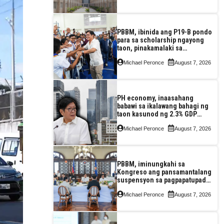
PBBM, ibinida ang P19-B pondo
para sa scholarship ngayong
taon, pinakamalaki sa
kasaysayan ng TESDA
Michael Peronce
August 7, 2026
PH economy, inaasahang
babawi sa ikalawang bahagi ng
taon kasunod ng 2.3% GDP
dulot ng Middle East war,
Michael Peronce
August 7, 2026
pagkaantala ng public
construction
PBBM, iminungkahi sa
Kongreso ang pansamantalang
suspensyon sa pagpapatupad
ng Real Property Valuation and
Michael Peronce
August 7, 2026
Assessment Reform Act