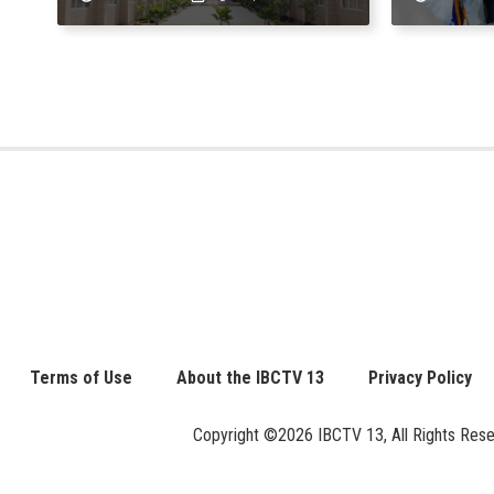
Expanded 4PH, posible na
sa kasa
sa pagtutulungan ng Pag-
IBIG at P.A. Alvarez
Terms of Use
About the IBCTV 13
Privacy Policy
Copyright ©2026 IBCTV 13, All Rights Reserv