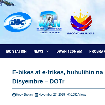
Skip
to
content
IBC STATION
NEWS
DWAN 1206 AM
PROGRA
E-bikes at e-trikes, huhulihin 
Disyembre – DOTr
Hecy Brojan
November 27, 2025
1052
Views