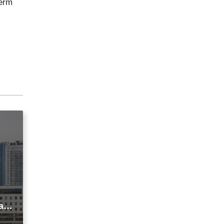
term
agi