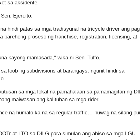
kot sa aksidente.
 Sen. Ejercito.
 na hindi patas sa mga tradisyunal na tricycle driver ang pag
a parehong proseso ng franchise, registration, licensing, at
una kayong mamasada,” wika ni Sen. Tulfo.
 sa loob ng subdivisions at barangays, ngunit hindi sa
ko.
 kautusan sa mga lokal na pamahalaan sa pamamagitan ng D
upang maiwasan ang kalituhan sa mga rider.
once na humalo ka na sa regular traffic… huwag na silang p
 DOTr at LTO sa DILG para simulan ang abiso sa mga LGU