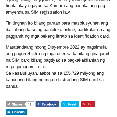
tinatalakay ngayon sa Kamara ang panukalang pag-
amyenda sa SIM registration law.
Tinitingnan ito bilang paraan para masolusyunan ang
iba’t ibang kaso ng panloloko online, partikular na ang
paggamit ng mga pekeng litrato sa identification card.
Matatandaang noong Disyembre 2022 ay nagsimula
ang pagrerehistro ng mga user sa kanilang ginagamit
na SIM card bilang pagtiyak sa pagkakakilanlan ng
mga gumagamit nito.
Sa kasalukuyan, aabot na sa 155.729 milyong ang
kabuuang bilang ng mga rehistradong SIM card sa
bansa.
Shares
12
Facebook
Tweet
Pin
LinkedIn