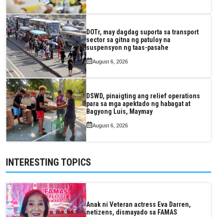
DOTr, may dagdag suporta sa transport
sector sa gitna ng patuloy na
suspensyon ng taas-pasahe
August 6, 2026
DSWD, pinaigting ang relief operations
para sa mga apektado ng habagat at
Bagyong Luis, Maymay
August 6, 2026
INTERESTING TOPICS
Anak ni Veteran actress Eva Darren,
netizens, dismayado sa FAMAS