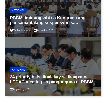
NATIONAL
PBBM, iminungkahi sa Kongreso ang
pansamantalang suspensyon sa
pagpapatupad ng Real Property Valuation
Michael Peronce
August 7, 2026
and Assessment Reform Act
NATIONAL
24 priority bills, tinalakay sa ikaapat na
LEDAC meeting sa pangunguna ni PBBM
August 6, 2026