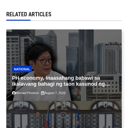
RELATED ARTICLES
NATIONAL
PH economy, inaasahang babawi sa
ikalawang bahagi ng taon kasunod ng
2.3% GDP dulot ng Middle East war,
Michael Peronce
August 7, 2026
pagkaantala ng public construction