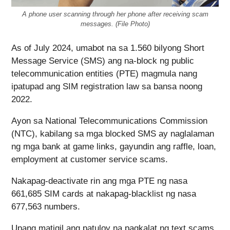
A phone user scanning through her phone after receiving scam
messages. (File Photo)
As of July 2024, umabot na sa 1.560 bilyong Short
Message Service (SMS) ang na-block ng public
telecommunication entities (PTE) magmula nang
ipatupad ang SIM registration law sa bansa noong
2022.
Ayon sa National Telecommunications Commission
(NTC), kabilang sa mga blocked SMS ay naglalaman
ng mga bank at game links, gayundin ang raffle, loan,
employment at customer service scams.
Nakapag-deactivate rin ang mga PTE ng nasa
661,685 SIM cards at nakapag-blacklist ng nasa
677,563 numbers.
Upang matigil ang patuloy na pagkalat ng text scams,