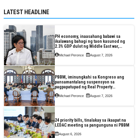
LATEST HEADLINE
PH economy, inaasahang babawi sa
ikalawang bahagi ng taon kasunod ng
2.3% GDP dulot ng Middle East war,
pagkaantala ng public construction
Michael Peronce
August 7, 2026
PBBM, iminungkahi sa Kongreso ang
pansamantalang suspensyon sa
pagpapatupad ng Real Property
Valuation and Assessment Reform Act
Michael Peronce
August 7, 2026
24 priority bills, tinalakay sa ikaapat na
LEDAC meeting sa pangunguna ni PBBM
August 6, 2026