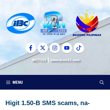
Skip
to
content
IBCTV13
www.ibctv13.com
MENU
Higit 1.50-B SMS scams, na-