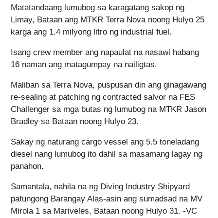
Matatandaang lumubog sa karagatang sakop ng
Limay, Bataan ang MTKR Terra Nova noong Hulyo 25
karga ang 1.4 milyong litro ng industrial fuel.
Isang crew member ang napaulat na nasawi habang
16 naman ang matagumpay na nailigtas.
Maliban sa Terra Nova, puspusan din ang ginagawang
re-sealing at patching ng contracted salvor na FES
Challenger sa mga butas ng lumubog na MTKR Jason
Bradley sa Bataan noong Hulyo 23.
Sakay ng naturang cargo vessel ang 5.5 toneladang
diesel nang lumubog ito dahil sa masamang lagay ng
panahon.
Samantala, nahila na ng Diving Industry Shipyard
patungong Barangay Alas-asin ang sumadsad na MV
Mirola 1 sa Mariveles, Bataan noong Hulyo 31. -VC