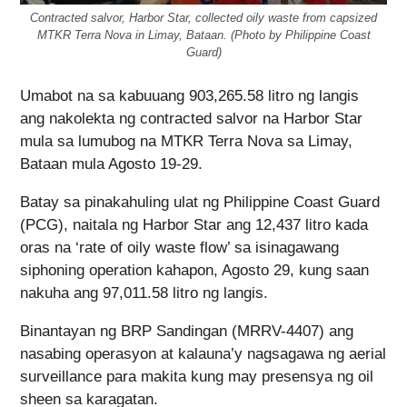
Contracted salvor, Harbor Star, collected oily waste from capsized
MTKR Terra Nova in Limay, Bataan. (Photo by Philippine Coast
Guard)
Umabot na sa kabuuang 903,265.58 litro ng langis
ang nakolekta ng contracted salvor na Harbor Star
mula sa lumubog na MTKR Terra Nova sa Limay,
Bataan mula Agosto 19-29.
Batay sa pinakahuling ulat ng Philippine Coast Guard
(PCG), naitala ng Harbor Star ang 12,437 litro kada
oras na ‘rate of oily waste flow’ sa isinagawang
siphoning operation kahapon, Agosto 29, kung saan
nakuha ang 97,011.58 litro ng langis.
Binantayan ng BRP Sandingan (MRRV-4407) ang
nasabing operasyon at kalauna’y nagsagawa ng aerial
surveillance para makita kung may presensya ng oil
sheen sa karagatan.