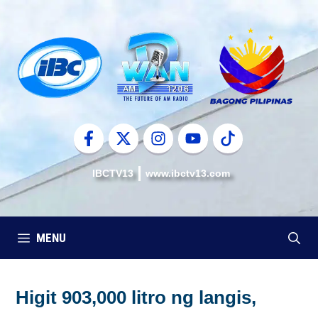
Skip
to
content
IBCTV13
www.ibctv13.com
MENU
Higit 903,000 litro ng langis,