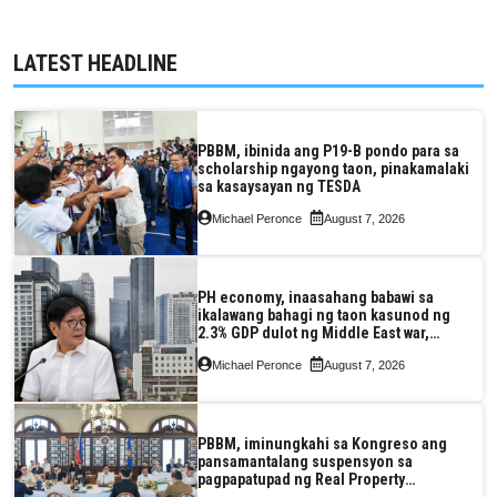
LATEST HEADLINE
PBBM, ibinida ang P19-B pondo para sa
scholarship ngayong taon, pinakamalaki
sa kasaysayan ng TESDA
Michael Peronce
August 7, 2026
PH economy, inaasahang babawi sa
ikalawang bahagi ng taon kasunod ng
2.3% GDP dulot ng Middle East war,
pagkaantala ng public construction
Michael Peronce
August 7, 2026
PBBM, iminungkahi sa Kongreso ang
pansamantalang suspensyon sa
pagpapatupad ng Real Property
Valuation and Assessment Reform Act