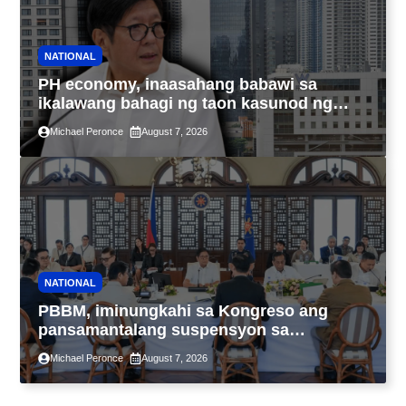
NATIONAL
PH economy, inaasahang babawi sa
ikalawang bahagi ng taon kasunod ng
2.3% GDP dulot ng Middle East war,
Michael Peronce
August 7, 2026
pagkaantala ng public construction
NATIONAL
PBBM, iminungkahi sa Kongreso ang
pansamantalang suspensyon sa
pagpapatupad ng Real Property Valuation
Michael Peronce
August 7, 2026
and Assessment Reform Act