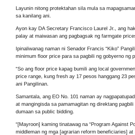
Layunin nitong protektahan sila mula sa mapagsaman
sa kanilang ani.
Ayon kay DA Secretary Francisco Laurel Jr., ang ha
palay at maiwasan ang pagbagsak ng farmgate prices
Ipinaliwanag naman ni Senador Francis “Kiko” Pangi
minimum floor price para sa pagbili ng gobyerno ng
“So ang floor price kapag bumili ang local governme
price range, kung fresh ay 17 pesos hanggang 23 peso
ani Pangilinan.
Samantala, ang EO No. 101 naman ay nagpapatupad 
at mangingisda sa pamamagitan ng direktang pagbili
dumaan sa public bidding.
“[Mayroon] kaming tinatawag na “Program Against Po
middleman ng mga [agrarian reform beneficiaries] at 