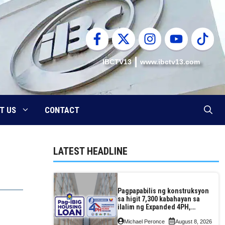
IBCTV13
www.ibctv13.com
T US
CONTACT
LATEST HEADLINE
Pagpapabilis ng konstruksyon
sa higit 7,300 kabahayan sa
ilalim ng Expanded 4PH,
posible na sa pagtutulungan
Michael Peronce
August 8, 2026
ng Pag-IBIG at P.A. Alvarez