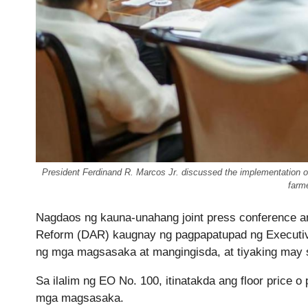
President Ferdinand R. Marcos Jr. discussed the implementation of
farm
Nagdaos ng kauna-unahang joint press conference an
Reform (DAR) kaugnay ng pagpapatupad ng Executive 
ng mga magsasaka at mangingisda, at tiyaking may s
Sa ilalim ng EO No. 100, itinatakda ang floor price
mga magsasaka.