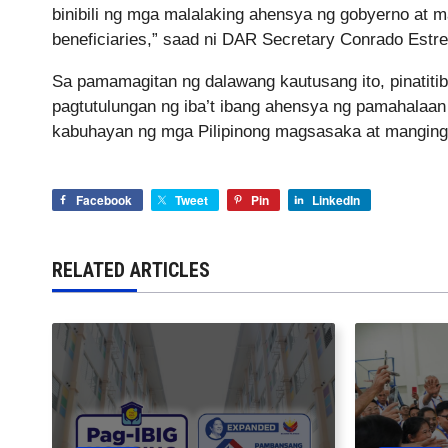
binibili ng mga malalaking ahensya ng gobyerno at m
beneficiaries,” saad ni DAR Secretary Conrado Estrell
Sa pamamagitan ng dalawang kautusang ito, pinatiti
pagtutulungan ng iba’t ibang ahensya ng pamahalaan
kabuhayan ng mga Pilipinong magsasaka at manging
Facebook
Tweet
Pin
LinkedIn
RELATED ARTICLES