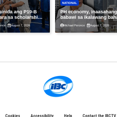
NATIONAL
binida ang P19-B
PH economy, inaasahang
ara sa scholarship
babawi sa ikalawang bah
 taon, pinakamalaki
ng taon kasunod ng 2.3%
once
August 7, 2026
Michael Peronce
August 7, 2026
ysayan ng TESDA
GDP dulot ng Middle Eas
war, pagkaantala ng publ
construction
Cookies
Accessibility
Help
Contact the IBCTV