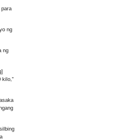
 para
yo ng
a ng
g]
kilo,”
sasaka
angang
ilbing
na