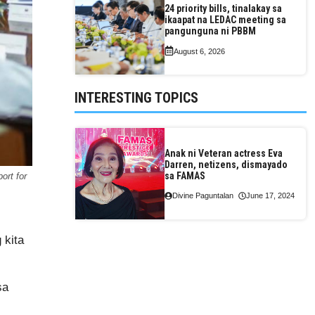
24 priority bills, tinalakay sa
ikaapat na LEDAC meeting sa
pangunguna ni PBBM
August 6, 2026
INTERESTING TOPICS
Anak ni Veteran actress Eva
Darren, netizens, dismayado
sa FAMAS
ort for
Divine Paguntalan
June 17, 2024
 kita
sa