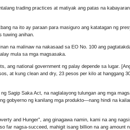
talang trading practices at matiyak ang patas na kabayaran
kbang na ito ay paraan para masiguro ang katatagan ng pres
 tuwing anihan.
linan na malinaw na nakasaad sa EO No. 100 ang pagtatakd
 palay mula sa mga magsasaka.
nts, ang national government ng palay depende sa lugar. [An
s, at kung clean and dry, 23 pesos per kilo at hanggang 30 
ng Sagip Saka Act, na naglalayong tulungan ang mga mag
 ng gobyerno ng kanilang mga produkto—nang hindi na kail
verty and Hunger”, ang ginagawa namin, kami na ang nagsis
so far nagsa-succeed, mahigit isang billion na ang amount 