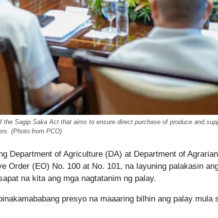
 the Sagip Saka Act that aims to ensure direct purchase of produce and supp
ers. (Photo from PCO)
g Department of Agriculture (DA) at Department of Agrarian
Order (EO) No. 100 at No. 101, na layuning palakasin ang
apat na kita ang mga nagtatanim ng palay.
 o pinakamababang presyo na maaaring bilhin ang palay mula 