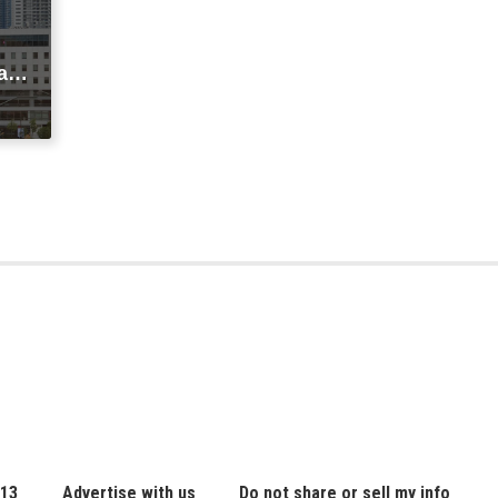
agi
t
ic
 13
Advertise with us
Do not share or sell my info