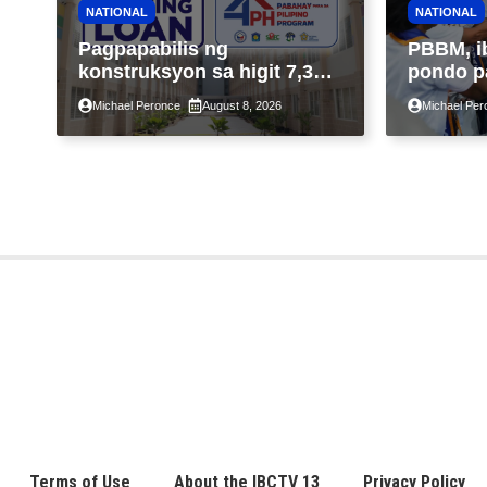
NATIONAL
NATIONAL
Pagpapabilis ng
PBBM, i
konstruksyon sa higit 7,300
pondo p
kabahayan sa ilalim ng
ngayong
Michael Peronce
August 8, 2026
Michael Per
Expanded 4PH, posible na
sa kasa
sa pagtutulungan ng Pag-
IBIG at P.A. Alvarez
Terms of Use
About the IBCTV 13
Privacy Policy