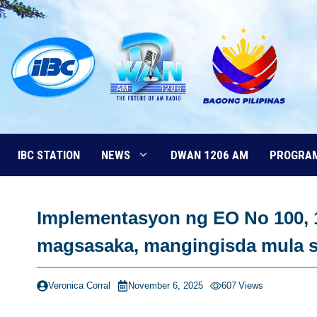
Skip
to
content
IBC STATION
NEWS
DWAN 1206 AM
PROGRA
Implementasyon ng EO No 100, 
magsasaka, mangingisda mula 
Veronica Corral
November 6, 2025
607
Views