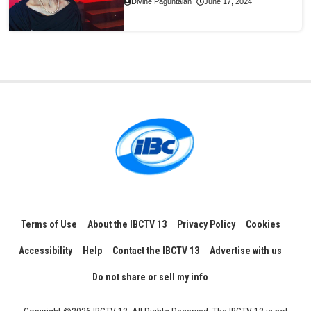
Divine Paguntalan
June 17, 2024
Terms of Use
About the IBCTV 13
Privacy Policy
Cookies
Accessibility
Help
Contact the IBCTV 13
Advertise with us
Do not share or sell my info