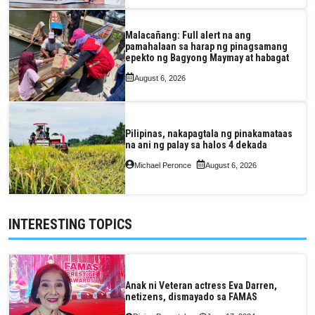
Malacañang: Full alert na ang
pamahalaan sa harap ng pinagsamang
epekto ng Bagyong Maymay at habagat
August 6, 2026
Pilipinas, nakapagtala ng pinakamataas
na ani ng palay sa halos 4 dekada
Michael Peronce
August 6, 2026
INTERESTING TOPICS
Anak ni Veteran actress Eva Darren,
netizens, dismayado sa FAMAS