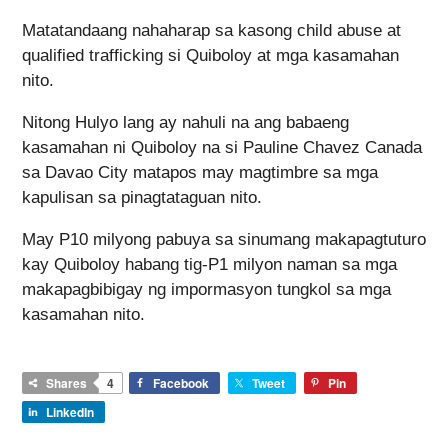
Matatandaang nahaharap sa kasong child abuse at
qualified trafficking si Quiboloy at mga kasamahan
nito.
Nitong Hulyo lang ay nahuli na ang babaeng
kasamahan ni Quiboloy na si Pauline Chavez Canada
sa Davao City matapos may magtimbre sa mga
kapulisan sa pinagtataguan nito.
May P10 milyong pabuya sa sinumang makapagtuturo
kay Quiboloy habang tig-P1 milyon naman sa mga
makapagbibigay ng impormasyon tungkol sa mga
kasamahan nito.
Shares
4
Facebook
Tweet
Pin
LinkedIn