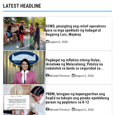
LATEST HEADLINE
DSWD, pinaigting ang relief operations
para sa mga apektado ng habagat at
Bagyong Luis, Maymay
August 6, 2026
Pagbagal ng inflation nitong Hulyo,
ikinatuwa ng Malacañang; Patuloy na
nakatutok sa banta sa seguridad sa
pagkain, enerhiya
Michael Peronce
August 6, 2026
PBBM, binigyan ng kapangyarihan ang
DepEd na tukuyin ang pinaka-epektibong
paraan ng pagtuturo sa K-12
Michael Peronce
August 6, 2026