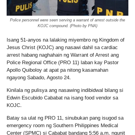
Police personnel were seen serving a warrant of arrest outside the
KOJC compound. (Photo by PNA)
Isang 51-anyos na lalaking miyembro ng Kingdom of
Jesus Christ (KOJC) ang nasawi dahil sa cardiac
arrest habang naghahain ng Warrant of Arrest ang
Police Regional Office (PRO 11) laban kay Pastor
Apollo Quiboloy at apat pa nitong kasamahan
ngayong Sabado, Agosto 24.
Kinilala ng pulisya ang nasawing indibidwal bilang si
Edwin Escubido Cababat na isang food vendor sa
KOJC.
Batay sa ulat ng PRO 11, sinubukan pang isugod sa
emergency room ng Southern Philippines Medical
Center (SPMC) si Cababat bandang 5:56 a.m. ngunit