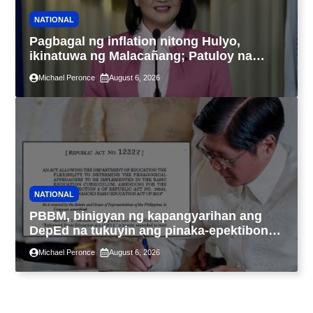
NATIONAL
Pagbagal ng inflation nitong Hulyo,
ikinatuwa ng Malacañang; Patuloy na
nakatutok sa banta sa seguridad sa
Michael Peronce
August 6, 2026
pagkain, enerhiya
NATIONAL
PBBM, binigyan ng kapangyarihan ang
DepEd na tukuyin ang pinaka-epektibong
paraan ng pagtuturo sa K-12
Michael Peronce
August 6, 2026