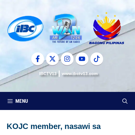
Skip
to
content
IBCTV13
www.ibctv13.com
MENU
KOJC member, nasawi sa