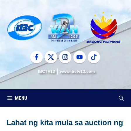
Skip
to
content
IBCTV13
www.ibctv13.com
MENU
Lahat ng kita mula sa auction ng