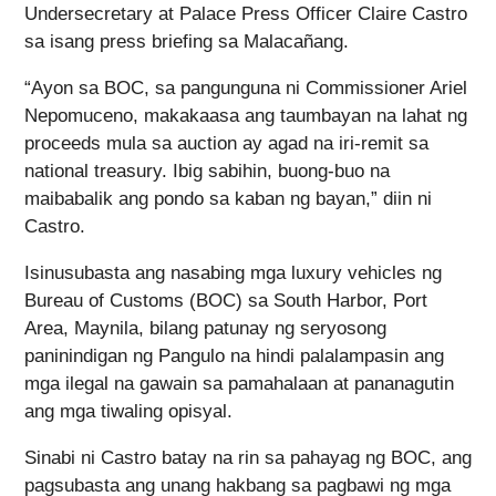
Undersecretary at Palace Press Officer Claire Castro
sa isang press briefing sa Malacañang.
“Ayon sa BOC, sa pangunguna ni Commissioner Ariel
Nepomuceno, makakaasa ang taumbayan na lahat ng
proceeds mula sa auction ay agad na iri-remit sa
national treasury. Ibig sabihin, buong-buo na
maibabalik ang pondo sa kaban ng bayan,” diin ni
Castro.
Isinusubasta ang nasabing mga luxury vehicles ng
Bureau of Customs (BOC) sa South Harbor, Port
Area, Maynila, bilang patunay ng seryosong
paninindigan ng Pangulo na hindi palalampasin ang
mga ilegal na gawain sa pamahalaan at pananagutin
ang mga tiwaling opisyal.
Sinabi ni Castro batay na rin sa pahayag ng BOC, ang
pagsubasta ang unang hakbang sa pagbawi ng mga