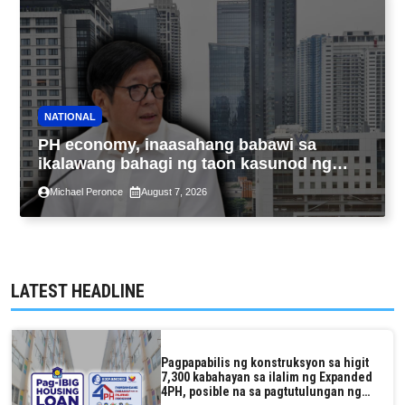
NATIONAL
PH economy, inaasahang babawi sa
ikalawang bahagi ng taon kasunod ng
2.3% GDP dulot ng Middle East war,
Michael Peronce
August 7, 2026
pagkaantala ng public construction
LATEST HEADLINE
Pagpapabilis ng konstruksyon sa higit
7,300 kabahayan sa ilalim ng Expanded
4PH, posible na sa pagtutulungan ng