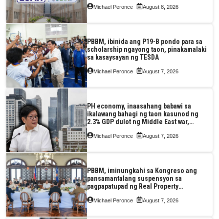
Pag-IBIG at P.A. Alvarez
Michael Peronce
August 8, 2026
PBBM, ibinida ang P19-B pondo para sa
scholarship ngayong taon, pinakamalaki
sa kasaysayan ng TESDA
Michael Peronce
August 7, 2026
PH economy, inaasahang babawi sa
ikalawang bahagi ng taon kasunod ng
2.3% GDP dulot ng Middle East war,
pagkaantala ng public construction
Michael Peronce
August 7, 2026
PBBM, iminungkahi sa Kongreso ang
pansamantalang suspensyon sa
pagpapatupad ng Real Property
Valuation and Assessment Reform Act
Michael Peronce
August 7, 2026