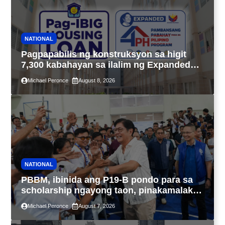
NATIONAL
Pagpapabilis ng konstruksyon sa higit
7,300 kabahayan sa ilalim ng Expanded
4PH, posible na sa pagtutulungan ng Pag-
Michael Peronce
August 8, 2026
IBIG at P.A. Alvarez
NATIONAL
PBBM, ibinida ang P19-B pondo para sa
scholarship ngayong taon, pinakamalaki
sa kasaysayan ng TESDA
Michael Peronce
August 7, 2026