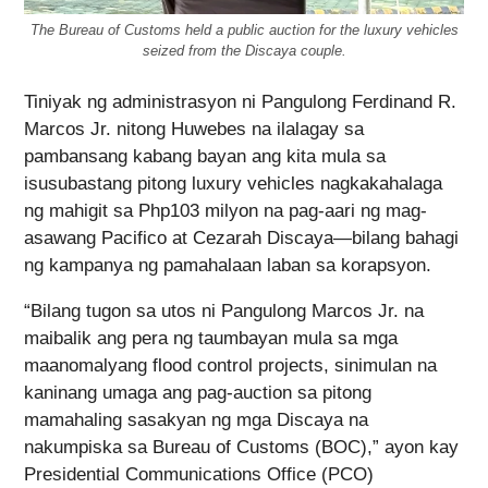
The Bureau of Customs held a public auction for the luxury vehicles
seized from the Discaya couple.
Tiniyak ng administrasyon ni Pangulong Ferdinand R.
Marcos Jr. nitong Huwebes na ilalagay sa
pambansang kabang bayan ang kita mula sa
isusubastang pitong luxury vehicles nagkakahalaga
ng mahigit sa Php103 milyon na pag-aari ng mag-
asawang Pacifico at Cezarah Discaya—bilang bahagi
ng kampanya ng pamahalaan laban sa korapsyon.
“Bilang tugon sa utos ni Pangulong Marcos Jr. na
maibalik ang pera ng taumbayan mula sa mga
maanomalyang flood control projects, sinimulan na
kaninang umaga ang pag-auction sa pitong
mamahaling sasakyan ng mga Discaya na
nakumpiska sa Bureau of Customs (BOC),” ayon kay
Presidential Communications Office (PCO)