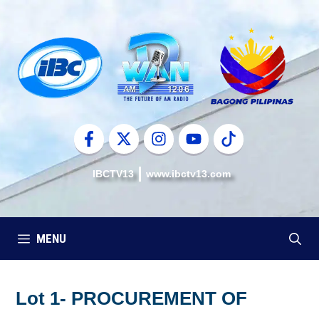
Skip
to
content
IBCTV13
www.ibctv13.com
MENU
Lot 1- PROCUREMENT OF