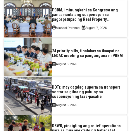
PBBM, iminungkahi sa Kongreso ang
pansamantalang suspensyon sa
pagpapatupad ng Real Property
Valuation and Assessment Reform Act
Michael Peronce
August 7, 2026
24 priority bills, tinalakay sa ikaapat na
LEDAC meeting sa pangunguna ni PBBM
August 6, 2026
DOTr, may dagdag suporta sa transport
sector sa gitna ng patuloy na
suspensyon ng taas-pasahe
August 6, 2026
DSWD, pinaigting ang relief operations
para sa mga apektado ng habagat at