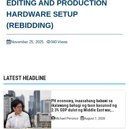
EDITING AND PRODUCTION
HARDWARE SETUP
(REBIDDING)
November 25, 2025
340
Views
LATEST HEADLINE
PH economy, inaasahang babawi sa
ikalawang bahagi ng taon kasunod ng
2.3% GDP dulot ng Middle East war,
pagkaantala ng public construction
Michael Peronce
August 7, 2026