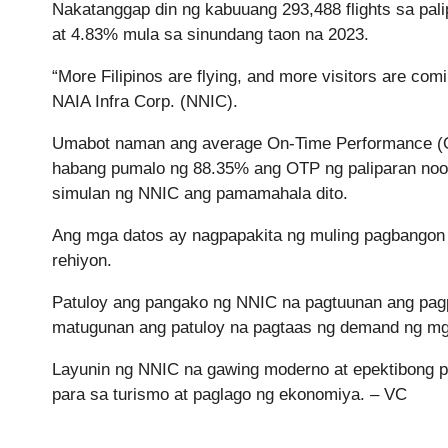
Nakatanggap din ng kabuuang 293,488 flights sa pa
at 4.83% mula sa sinundang taon na 2023.
“More Filipinos are flying, and more visitors are co
NAIA Infra Corp. (NNIC).
Umabot naman ang average On-Time Performance (
habang pumalo ng 88.35% ang OTP ng paliparan noo
simulan ng NNIC ang pamamahala dito.
Ang mga datos ay nagpapakita ng muling pagbangon n
rehiyon.
Patuloy ang pangako ng NNIC na pagtuunan ang pagp
matugunan ang patuloy na pagtaas ng demand ng mg
Layunin ng NNIC na gawing moderno at epektibong p
para sa turismo at paglago ng ekonomiya. – VC