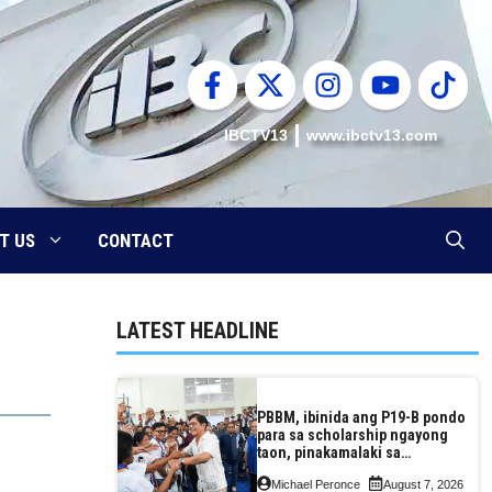
IBCTV13
www.ibctv13.com
T US
CONTACT
LATEST HEADLINE
PBBM, ibinida ang P19-B pondo
para sa scholarship ngayong
taon, pinakamalaki sa
kasaysayan ng TESDA
Michael Peronce
August 7, 2026