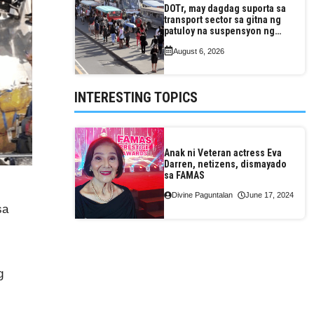
DOTr, may dagdag suporta sa
transport sector sa gitna ng
patuloy na suspensyon ng
taas-pasahe
August 6, 2026
INTERESTING TOPICS
Anak ni Veteran actress Eva
Darren, netizens, dismayado
sa FAMAS
Divine Paguntalan
June 17, 2024
sa
g