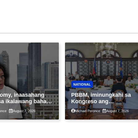
NATIONAL
omy, inaasahang
PBBM, iminungkahi sa
sa ikalawang bahagi
Kongreso ang
 kasunod ng 2.3%
pansamantalang
once
August 7, 2026
Michael Peronce
August 7, 2026
ot ng Middle East
suspensyon sa
kaantala ng public
pagpapatupad ng Real
tion
Property Valuation and
Assessment Reform Act