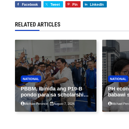
Facebook
Tweet
Pin
LinkedIn
RELATED ARTICLES
NATIONAL
NATIONAL
PBBM, ibinida ang P19-B
PH econ
pondo para sa scholarship
babawi 
ngayong taon, pinakamalaki
ng taon
Michael Peronce
August 7, 2026
Michael Per
sa kasaysayan ng TESDA
GDP dul
war, pag
construc