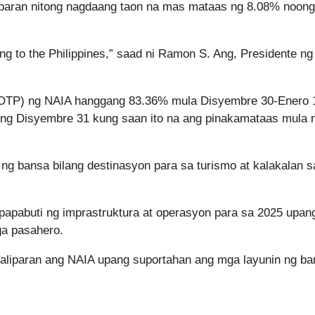
liparan nitong nagdaang taon na mas mataas ng 8.08% noon
ming to the Philippines,” saad ni Ramon S. Ang, Presidente n
OTP) ng NAIA hanggang 83.36% mula Disyembre 30-Enero 
ng Disyembre 31 kung saan ito na ang pinakamataas mula 
g bansa bilang destinasyon para sa turismo at kalakalan s
apabuti ng imprastruktura at operasyon para sa 2025 upan
a pasahero.
aliparan ang NAIA upang suportahan ang mga layunin ng ba