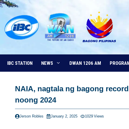
Skip
to
content
IBC STATION
NEWS
DWAN 1206 AM
PROGRA
NAIA, nagtala ng bagong record 
noong 2024
Jerson Robles
January 2, 2025
1029
Views