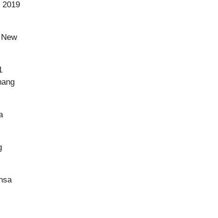
g 2019
g New
1
nang
a
g
nsa