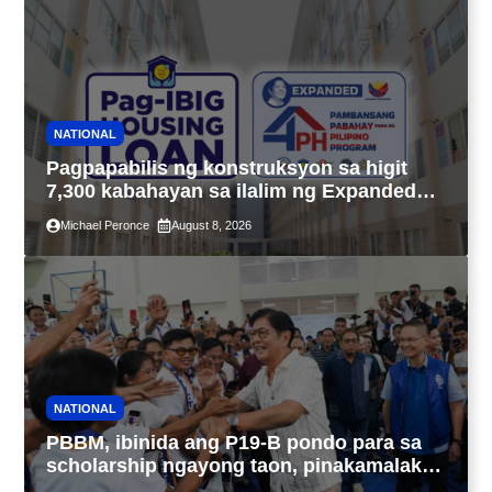
NATIONAL
Pagpapabilis ng konstruksyon sa higit
7,300 kabahayan sa ilalim ng Expanded
4PH, posible na sa pagtutulungan ng Pag-
Michael Peronce
August 8, 2026
IBIG at P.A. Alvarez
NATIONAL
PBBM, ibinida ang P19-B pondo para sa
scholarship ngayong taon, pinakamalaki
sa kasaysayan ng TESDA