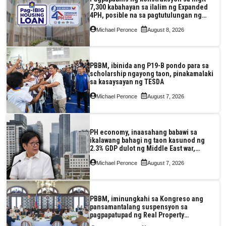
7,300 kabahayan sa ilalim ng Expanded
4PH, posible na sa pagtutulungan ng
Pag-IBIG at P.A. Alvarez
Michael Peronce
August 8, 2026
PBBM, ibinida ang P19-B pondo para sa
scholarship ngayong taon, pinakamalaki
sa kasaysayan ng TESDA
Michael Peronce
August 7, 2026
PH economy, inaasahang babawi sa
ikalawang bahagi ng taon kasunod ng
2.3% GDP dulot ng Middle East war,
pagkaantala ng public construction
Michael Peronce
August 7, 2026
PBBM, iminungkahi sa Kongreso ang
pansamantalang suspensyon sa
pagpapatupad ng Real Property
Valuation and Assessment Reform Act