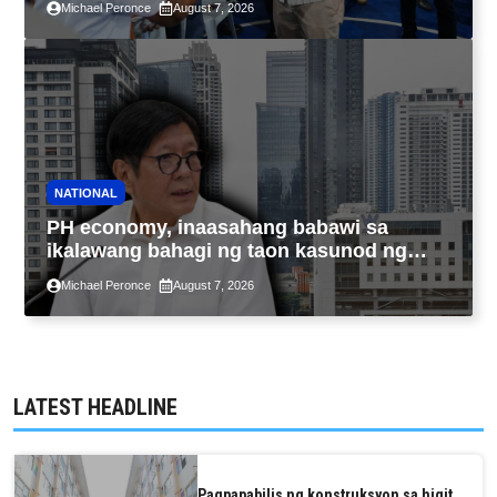
Michael Peronce
August 7, 2026
NATIONAL
PH economy, inaasahang babawi sa
ikalawang bahagi ng taon kasunod ng
2.3% GDP dulot ng Middle East war,
Michael Peronce
August 7, 2026
pagkaantala ng public construction
LATEST HEADLINE
Pagpapabilis ng konstruksyon sa higit