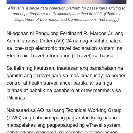
eTravel is a single data collection platform for passengers arriving to
and departing from the Philippines launched in 2022. (Photo by
Department of Information and Communications Technology)
Nilagdaan ni Pangulong Ferdinand R. Marcos Jr. ang
Administrative Order (AO) 24 na nag-institutionalize
sa ‘one-stop electronic travel declaration system’ na
Electronic Travel Information (eTravel) sa bansa.
Sa ilalim ng kautusan, inaatasan ang pamahalaan na
gamitin ang eTravel para sa mas pinahusay na border
control at health surveillance, partikular sa mga
lalabas at babalik na pasahero at crew members sa
Pilipinas.
Nakasaad sa AO na isang Technical Working Group
(TWG) ang bubuuin upang pag-aralan kung paano
mapapalakas ang pagpapatupad ng eTravel system,
kabilang ang paggamit, pamamahala at operasyon