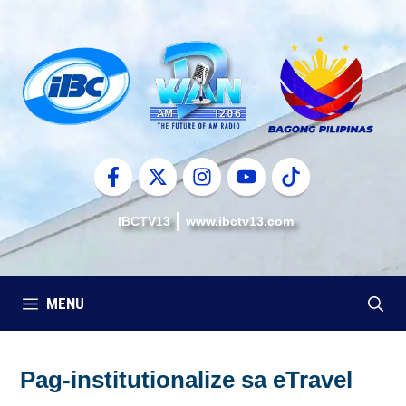
Skip
to
content
IBCTV13
www.ibctv13.com
MENU
Pag-institutionalize sa eTravel