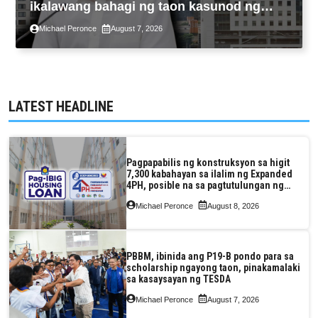
ikalawang bahagi ng taon kasunod ng
2.3% GDP dulot ng Middle East war,
Michael Peronce
August 7, 2026
pagkaantala ng public construction
LATEST HEADLINE
Pagpapabilis ng konstruksyon sa higit
7,300 kabahayan sa ilalim ng Expanded
4PH, posible na sa pagtutulungan ng
Pag-IBIG at P.A. Alvarez
Michael Peronce
August 8, 2026
PBBM, ibinida ang P19-B pondo para sa
scholarship ngayong taon, pinakamalaki
sa kasaysayan ng TESDA
Michael Peronce
August 7, 2026