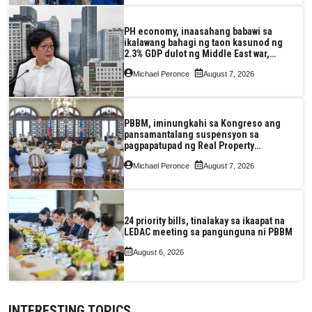
PH economy, inaasahang babawi sa
ikalawang bahagi ng taon kasunod ng
2.3% GDP dulot ng Middle East war,
pagkaantala ng public construction
Michael Peronce
August 7, 2026
PBBM, iminungkahi sa Kongreso ang
pansamantalang suspensyon sa
pagpapatupad ng Real Property
Valuation and Assessment Reform Act
Michael Peronce
August 7, 2026
24 priority bills, tinalakay sa ikaapat na
LEDAC meeting sa pangunguna ni PBBM
August 6, 2026
INTERESTING TOPICS