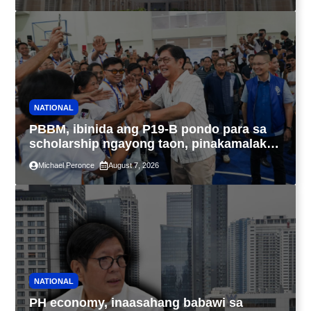
NATIONAL
PBBM, ibinida ang P19-B pondo para sa
scholarship ngayong taon, pinakamalaki
sa kasaysayan ng TESDA
Michael Peronce
August 7, 2026
NATIONAL
PH economy, inaasahang babawi sa