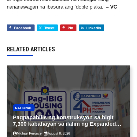
nananawagan na ibasura ang ‘doble plaka.’
– VC
Facebook
Tweet
Pin
LinkedIn
RELATED ARTICLES
NATIONAL
Pagpapabilis ng konstruksyon sa higit
7,300 kabahayan sa ilalim ng Expanded
4PH, posible na sa pagtutulungan ng Pag-
Michael Peronce
August 8, 2026
IBIG at P.A. Alvarez