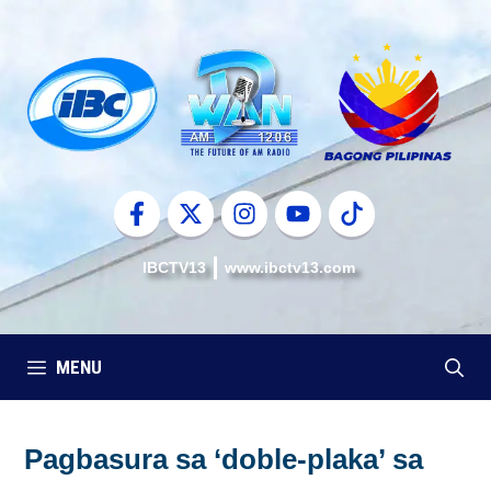
Skip
to
content
IBCTV13
www.ibctv13.com
MENU
Pagbasura sa ‘doble-plaka’ sa