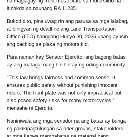
na maglagay ng front metal plate sa motorsiklo na
itinakda sa naunang RA 11235.
Bukod dito, pinaluwag rin ang parusa sa mga lalabag,
at binigyan ng deadline ang Land Transportation
Office (LTO) hanggang Hunyo 30, 2026 upang ayusin
ang backlog sa plaka ng motorsiklo.
Para naman kay Senator Ejercito, ang bagong batas
ay ang matagal nang hinihintay ng riding community.
“This law brings fairness and common sense. It
ensures public safety without punishing innocent
riders. The front plate was not only impractical but
also posed safety risks for many motorcycles,”
mensahe ni Ejercito.
Naniniwala ang mga senador na ang batas ay bunga
ng pakikipagtulungan sa rider groups, stakeholders,
at mga kapwa mambabatas na matagal nang