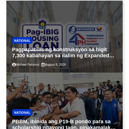
NATIONAL
Pagpapabilis ng konstruksyon sa higit
7,300 kabahayan sa ilalim ng Expanded
4PH, posible na sa pagtutulungan ng Pag-
Michael Peronce
August 8, 2026
IBIG at P.A. Alvarez
NATIONAL
PBBM, ibinida ang P19-B pondo para sa
scholarship ngayong taon, pinakamalaki