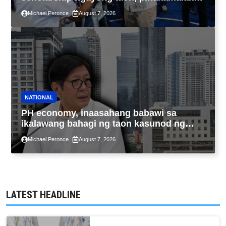
sa kasaysayan ng TESDA
Michael Peronce
August 7, 2026
NATIONAL
PH economy, inaasahang babawi sa
ikalawang bahagi ng taon kasunod ng
2.3% GDP dulot ng Middle East war,
Michael Peronce
August 7, 2026
pagkaantala ng public construction
LATEST HEADLINE