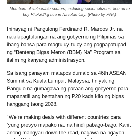
Members of vulnerable sectors, including senior citizens, line up to
buy PHP20/kg rice in Navotas City. (Photo by PNA)
Inihayag ni Pangulong Ferdinand R. Marcos Jr. na
nakikipagtulungan na ang gobyerno ng Pilipinas sa
ibang bansa para magtuluy-tuloy ang pagpapatupad
ng “Benteng Bigas Meron (BBM) Na” Program sa
ilalim ng kanyang administrasyon.
Sa isang panayam matapos dumalo sa 46th ASEAN
Summit sa Kuala Lumpur, Malaysia, tiniyak ng
Pangulo na gumagawa ng paraan ang gobyerno para
mapanatili ang bentahan ng P20 kada kilo ng bigas
hanggang taong 2028.
“We’re making deals with different countries para
‘yung presyo mapako na, na hindi pabago-bago. Kahit
anong mangyari down the road, nagawa na ngayon