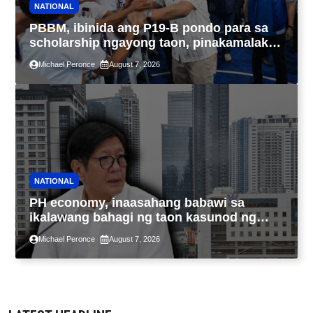
NATIONAL
PBBM, ibinida ang P19-B pondo para sa
scholarship ngayong taon, pinakamalaki
sa kasaysayan ng TESDA
Michael Peronce
August 7, 2026
NATIONAL
PH economy, inaasahang babawi sa
ikalawang bahagi ng taon kasunod ng
2.3% GDP dulot ng Middle East war,
Michael Peronce
August 7, 2026
pagkaantala ng public construction