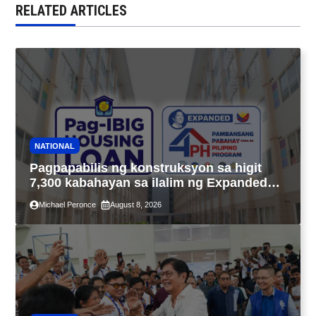
RELATED ARTICLES
NATIONAL
Pagpapabilis ng konstruksyon sa higit
7,300 kabahayan sa ilalim ng Expanded
4PH, posible na sa pagtutulungan ng Pag-
Michael Peronce
August 8, 2026
IBIG at P.A. Alvarez