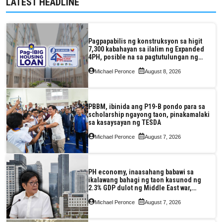
LATEST HEADLINE
Pagpapabilis ng konstruksyon sa higit
7,300 kabahayan sa ilalim ng Expanded
4PH, posible na sa pagtutulungan ng
Pag-IBIG at P.A. Alvarez
Michael Peronce
August 8, 2026
PBBM, ibinida ang P19-B pondo para sa
scholarship ngayong taon, pinakamalaki
sa kasaysayan ng TESDA
Michael Peronce
August 7, 2026
PH economy, inaasahang babawi sa
ikalawang bahagi ng taon kasunod ng
2.3% GDP dulot ng Middle East war,
pagkaantala ng public construction
Michael Peronce
August 7, 2026