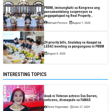
PBBM, iminungkahi sa Kongreso ang
pansamantalang suspensyon sa
pagpapatupad ng Real Property
Valuation and Assessment Reform Act
Michael Peronce
August 7, 2026
24 priority bills, tinalakay sa ikaapat na
LEDAC meeting sa pangunguna ni PBBM
August 6, 2026
INTERESTING TOPICS
Anak ni Veteran actress Eva Darren,
netizens, dismayado sa FAMAS
Divine Paguntalan
June 17, 2024