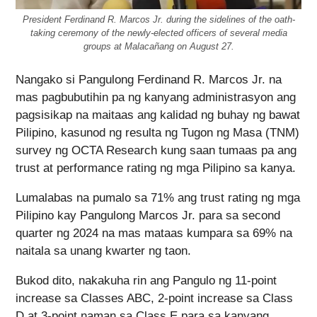
President Ferdinand R. Marcos Jr. during the sidelines of the oath-
taking ceremony of the newly-elected officers of several media
groups at Malacañang on August 27.
Nangako si Pangulong Ferdinand R. Marcos Jr. na
mas pagbubutihin pa ng kanyang administrasyon ang
pagsisikap na maitaas ang kalidad ng buhay ng bawat
Pilipino, kasunod ng resulta ng Tugon ng Masa (TNM)
survey ng OCTA Research kung saan tumaas pa ang
trust at performance rating ng mga Pilipino sa kanya.
Lumalabas na pumalo sa 71% ang trust rating ng mga
Pilipino kay Pangulong Marcos Jr. para sa second
quarter ng 2024 na mas mataas kumpara sa 69% na
naitala sa unang kwarter ng taon.
Bukod dito, nakakuha rin ang Pangulo ng 11-point
increase sa Classes ABC, 2-point increase sa Class
D at 3-point naman sa Class E para sa kanyang