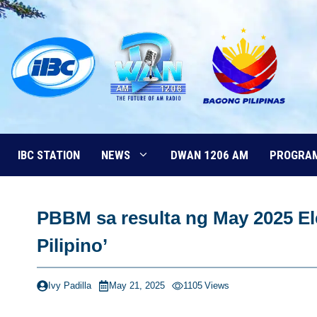
Skip
to
content
IBC STATION
NEWS
DWAN 1206 AM
PROGRA
PBBM sa resulta ng May 2025 Ele
Pilipino’
Ivy Padilla
May 21, 2025
1105
Views