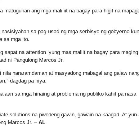
na matugunan ang mga maliliit na bagay para higit na mapag
i nasisiyahan sa pag-usad ng mga serbisyo ng gobyerno ku
 sa mga ito.
ang sapat na attention ‘yung mas maliit na bagay para magin
ad ni Pangulong Marcos Jr.
ndi nila nararamdaman at masyadong mabagal ang galaw nan
n,” dagdag pa niya.
halaan sa mga hinaing at problema ng publiko kahit pa nasa
ate solutions na pwedeng gawin, gawain na kaagad. At yun
ong Marcos Jr. –
AL