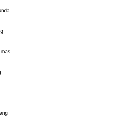
anda
ng
g mas
g
 ang