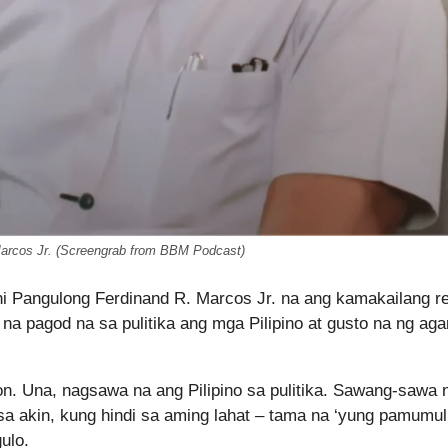
Marcos Jr. (Screengrab from BBM Podcast)
i Pangulong Ferdinand R. Marcos Jr. na ang kamakailang re
na pagod na sa pulitika ang mga Pilipino at gusto na ng ag
yon. Una, nagsawa na ang Pilipino sa pulitika. Sawang-sawa 
sa akin, kung hindi sa aming lahat – tama na ‘yung pamumuli
ulo.