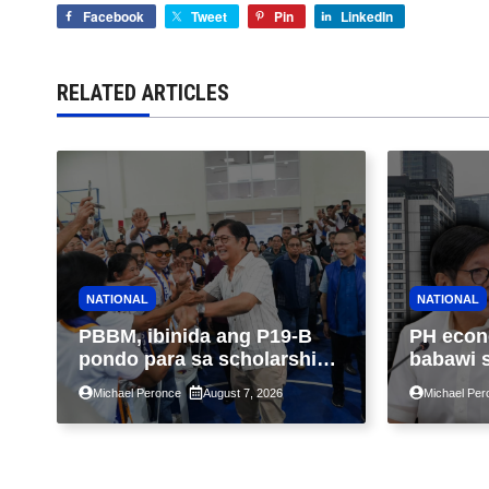
Facebook
Tweet
Pin
LinkedIn
RELATED ARTICLES
NATIONAL
NATIONAL
PBBM, ibinida ang P19-B
PH econ
pondo para sa scholarship
babawi 
ngayong taon, pinakamalaki
ng taon
Michael Peronce
August 7, 2026
Michael Per
sa kasaysayan ng TESDA
GDP dul
war, pag
construc