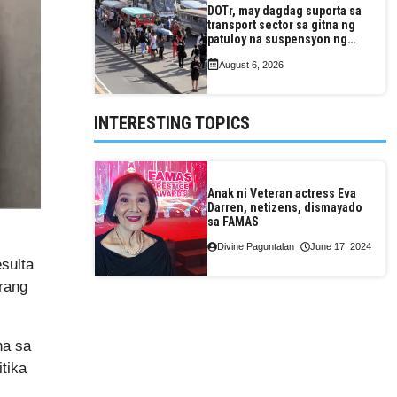
DOTr, may dagdag suporta sa
transport sector sa gitna ng
patuloy na suspensyon ng
taas-pasahe
August 6, 2026
INTERESTING TOPICS
Anak ni Veteran actress Eva
Darren, netizens, dismayado
sa FAMAS
Divine Paguntalan
June 17, 2024
sulta
arang
na sa
tika