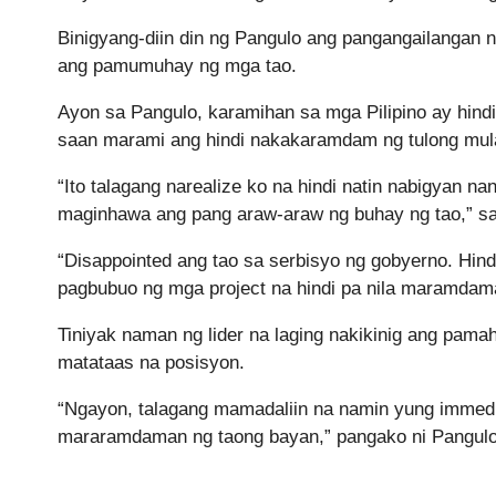
Binigyang-diin din ng Pangulo ang pangangailangan 
ang pamumuhay ng mga tao.
Ayon sa Pangulo, karamihan sa mga Pilipino ay hind
saan marami ang hindi nakakaramdam ng tulong mula
“Ito talagang narealize ko na hindi natin nabigyan n
maginhawa ang pang araw-araw ng buhay ng tao,” sa
“Disappointed ang tao sa serbisyo ng gobyerno. Hi
pagbubuo ng mga project na hindi pa nila maramdama
Tiniyak naman ng lider na laging nakikinig ang pama
matataas na posisyon.
“Ngayon, talagang mamadaliin na namin yung immedi
mararamdaman ng taong bayan,” pangako ni Pangul