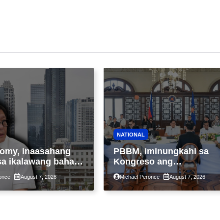
NATIONAL
omy, inaasahang
PBBM, iminungkahi sa
sa ikalawang bahagi
Kongreso ang
 kasunod ng 2.3%
pansamantalang
once
August 7, 2026
Michael Peronce
August 7, 2026
ot ng Middle East
suspensyon sa
kaantala ng public
pagpapatupad ng Real
tion
Property Valuation and
Assessment Reform Act