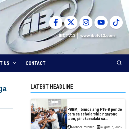
IBCTV13
www.ibctv13.com
T US
CONTACT
LATEST HEADLINE
ga
PBBM, ibinida ang P19-B pondo
para sa scholarship ngayong
taon, pinakamalaki sa
kasaysayan ng TESDA
Michael Peronce
August 7, 2026