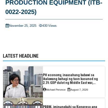
PRODUCTION EQUIPMENT (ITB-
0022-2025)
November 25, 2025
430
Views
LATEST HEADLINE
PH economy, inaasahang babawi sa
ikalawang bahagi ng taon kasunod ng
2.3% GDP dulot ng Middle East war,
pagkaantala ng public construction
Michael Peronce
August 7, 2026
PBBM, iminungkahi sa Kongreso ang