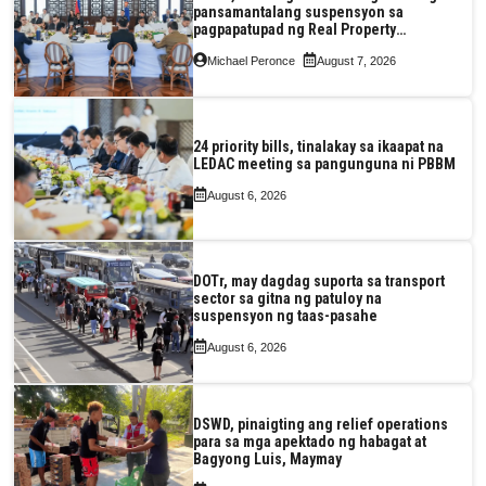
pansamantalang suspensyon sa
pagpapatupad ng Real Property
Valuation and Assessment Reform Act
Michael Peronce
August 7, 2026
24 priority bills, tinalakay sa ikaapat na
LEDAC meeting sa pangunguna ni PBBM
August 6, 2026
DOTr, may dagdag suporta sa transport
sector sa gitna ng patuloy na
suspensyon ng taas-pasahe
August 6, 2026
DSWD, pinaigting ang relief operations
para sa mga apektado ng habagat at
Bagyong Luis, Maymay