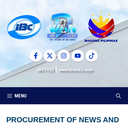
Skip
to
content
IBCTV13
www.ibctv13.com
MENU
PROCUREMENT OF NEWS AND