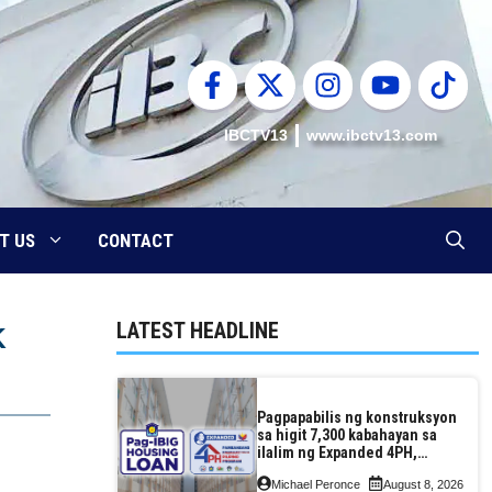
IBCTV13
www.ibctv13.com
T US
CONTACT
LATEST HEADLINE
K
Pagpapabilis ng konstruksyon
sa higit 7,300 kabahayan sa
ilalim ng Expanded 4PH,
posible na sa pagtutulungan
Michael Peronce
August 8, 2026
ng Pag-IBIG at P.A. Alvarez