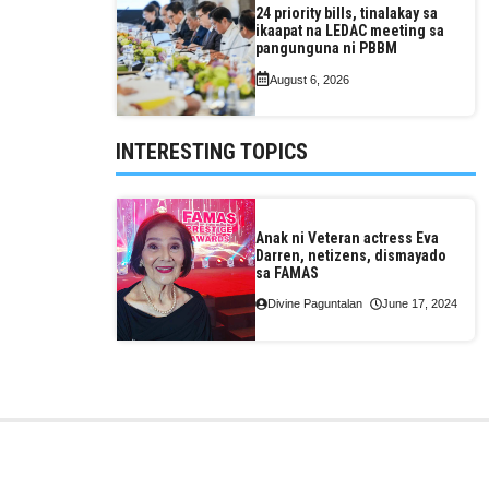
24 priority bills, tinalakay sa
ikaapat na LEDAC meeting sa
pangunguna ni PBBM
August 6, 2026
INTERESTING TOPICS
Anak ni Veteran actress Eva
Darren, netizens, dismayado
sa FAMAS
Divine Paguntalan
June 17, 2024