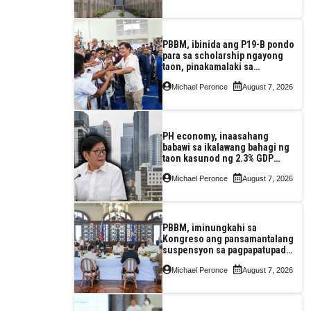
PBBM, ibinida ang P19-B pondo
para sa scholarship ngayong
taon, pinakamalaki sa
kasaysayan ng TESDA
Michael Peronce
August 7, 2026
PH economy, inaasahang
babawi sa ikalawang bahagi ng
taon kasunod ng 2.3% GDP
dulot ng Middle East war,
Michael Peronce
August 7, 2026
pagkaantala ng public
construction
PBBM, iminungkahi sa
Kongreso ang pansamantalang
suspensyon sa pagpapatupad
ng Real Property Valuation and
Michael Peronce
August 7, 2026
Assessment Reform Act